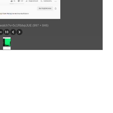
/watch?v=5c1RbtvpJUE (997 × 846)