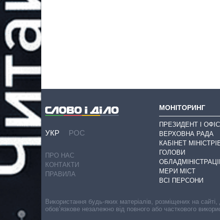
МОНІТОРИНГ
ПРЕЗИДЕНТ І ОФІС
УКР
РОС
ВЕРХОВНА РАДА
КАБІНЕТ МІНІСТРІ
ГОЛОВИ
ПРО НАС
ОБЛАДМІНІСТРАЦІ
КОНТАКТИ
МЕРИ МІСТ
ПРАВИЛА
ВСІ ПЕРСОНИ
Використання будь-яких матеріалів, розміщених на сайті,
обов’язкове незалежно від повного або часткового викори