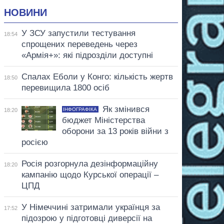
НОВИНИ
У ЗСУ запустили тестування
18:54
спрощених переведень через
«Армія+»: які підрозділи доступні
Спалах Еболи у Конго: кількість жертв
18:50
перевищила 1800 осіб
Як змінився
ІНФОГРАФІКА
18:20
бюджет Міністерства
оборони за 13 років війни з
росією
Росія розгорнула дезінформаційну
18:20
кампанію щодо Курської операції –
ЦПД
У Німеччині затримали українця за
17:52
підозрою у підготовці диверсії на