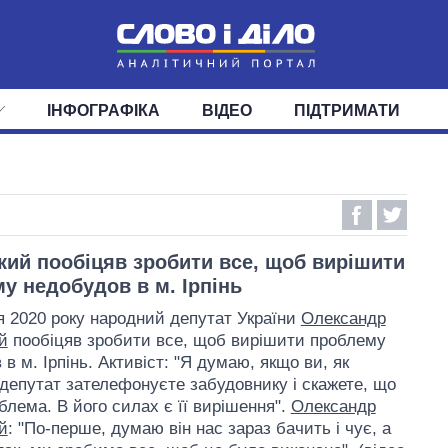
ІНФОГРАФІКА
ВІДЕО
ПІДТРИМАТИ
ІС
СТРІЧКА
ВЕРХОВНА РАДА
ПОДІЇ
СТАТТІ
КАБІНЕТ МІНІСТРІВ
ДУМКИ
ОГЛЯДИ
ГОЛОВИ ОБЛАДМІНІСТРА
ДАЙДЖЕСТИ
ПОЛІТИКА
ДЕПУТАТИ
ЕКОНОМІКА
КОМІТЕТИ
СУСПІЛЬСТВО
ФРАКЦІЇ
ОКРУГИ
СВІТ
кий пообіцяв зробити все, щоб вирішити
у недобудов в м. Ірпінь
я 2020 року народний депутат України
Олександр
й
пообіцяв зробити все, щоб вирішити проблему
в м. Ірпінь. Активіст: "Я думаю, якщо ви, як
депутат зателефонуєте забудовнику і скажете, що
блема. В його силах є її вирішення".
Олександр
й
: "По-перше, думаю він нас зараз бачить і чує, а