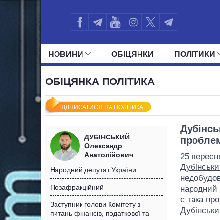
НОВИНИ
ОБIЦЯНКИ
ПОЛIТИКИ
УСІ ПОЛІТИКИ
ПРЕЗИДЕНТ І ОФ
ОБІЦЯНКА ПОЛІТИКА
ПІДПИСАТИСЯ НА ПОЛІТИКА
Дубінсь
ДУБІНСЬКИЙ
проблем
Олександр
Анатолійович
25 вересн
Дубінськи
Народний депутат України
недобудов 
Позафракційний
народний 
є така про
Заступник голови Комітету з
Дубінськи
питань фінансів, податкової та