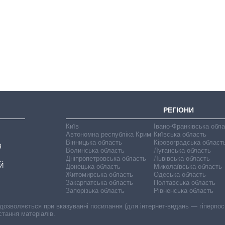
Економіка ШІ-
гігантів: скільки
коштують і
заробляють
OpenAI та
Anthropic
РЕГІОНИ
Київ
Івано-Франківська обл
Автономна республіка Крим
Київська область
Вінницька область
Кіровоградська област
В
Волинська область
Луганська область
Дніпропетровська область
Львівська область
Й
Донецька область
Миколаївська область
Житомирська область
Одеська область
Закарпатська область
Полтавська область
Запорізька область
Рівненська область
 дозволяється при вказуванні посилання (для інтернет-видань — гіперпоси
стання матеріалів.