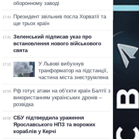
оборонному заводі
Президент звільнив посла Хорватії та
17:43
ще трьох країн
Зеленський підписав указ про
17:41
встановлення нового військового
свята
У Львові вибухнув
17:12
транформатор на підстанції,
частина міста знеструмлена
Рф готує атаки на об’єкти країн Балтії з
16:59
використанням українських дронів –
розвідка
СБУ підтвердила ураження
16:55
Ярославського НПЗ та ворожих
кораблів у Керчі