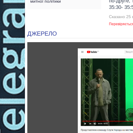
по-друге, 
митної політики
35:30- 35:
Сказано 25 
Перевіряєтьс
ДЖЕРЕЛО