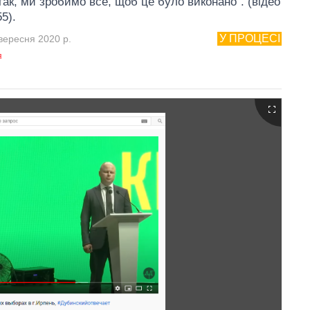
так, ми зробимо все, щоб це було виконано". (відео
55).
У ПРОЦЕСІ
вересня 2020 р.
я