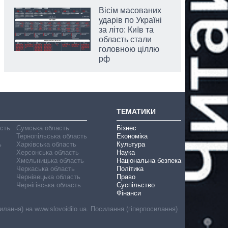
Вісім масованих
ударів по Україні
за літо: Київ та
область стали
головною ціллю
рф
ТЕМАТИКИ
асть
Сумська область
Бізнес
Тернопільська область
Економіка
ь
Харківська область
Культура
Херсонська область
Наука
Хмельницька область
Національна безпека
Черкаська область
Політика
Чернівецька область
Право
Чернігівська область
Суспільство
Фінанси
лання) на www.slovoidilo.ua. Посилання (гіперпосилання)