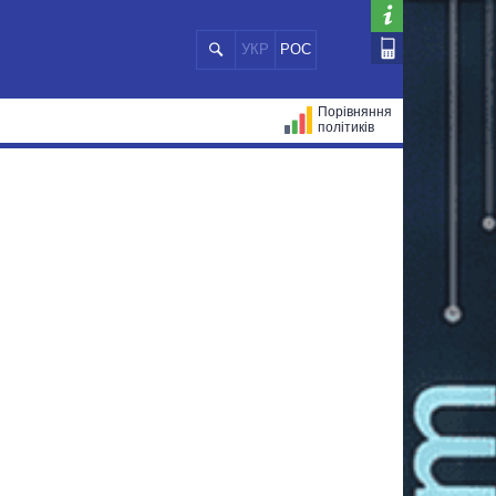
УКР
РОС
Порівняння
політиків
ЦІЙ
МЕРИ МІСТ
ВСІ ПЕРСОНИ