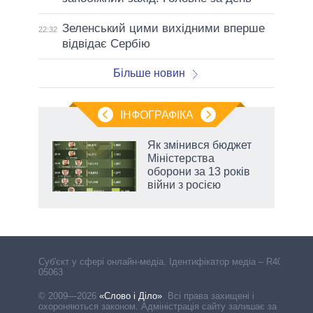
Зеленський цими вихідними вперше
22:32
відвідає Сербію
Більше новин
ІНФОГРАФІКА
и на
Як змінився бюджет
Міністерства
а
оборони за 13 років
війни з росією
Cуб'єкт у сфері онлайн-медіа. Ідентифікатор медіа – R40-
05063
© 2009—2026
«Слово і Діло»
.
Всі права захищені і
охороняються законом. Адміністрація сайту залишає за