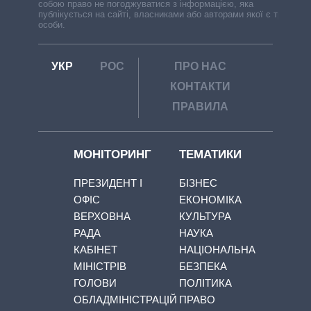
собою право не погоджуватися з інформацією, яка
публікується на сайті, власниками або авторами якої є треті
особи.
УКР
РОС
ПРО НАС
КОНТАКТИ
ПРАВИЛА
МОНІТОРИНГ
ТЕМАТИКИ
ПРЕЗИДЕНТ І
БІЗНЕС
ОФІС
ЕКОНОМІКА
ВЕРХОВНА
КУЛЬТУРА
РАДА
НАУКА
КАБІНЕТ
НАЦІОНАЛЬНА
МІНІСТРІВ
БЕЗПЕКА
ГОЛОВИ
ПОЛІТИКА
ОБЛАДМІНІСТРАЦІЙ
ПРАВО