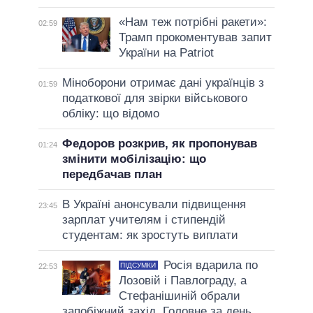
«Нам теж потрібні ракети»:
02:59
Трамп прокоментував запит
України на Patriot
Міноборони отримає дані українців з
01:59
податкової для звірки військового
обліку: що відомо
Федоров розкрив, як пропонував
01:24
змінити мобілізацію: що
передбачав план
В Україні анонсували підвищення
23:45
зарплат учителям і стипендій
студентам: як зростуть виплати
Росія вдарила по
ПІДСУМКИ
22:53
Лозовій і Павлограду, а
Стефанішиній обрали
запобіжний захід. Головне за день