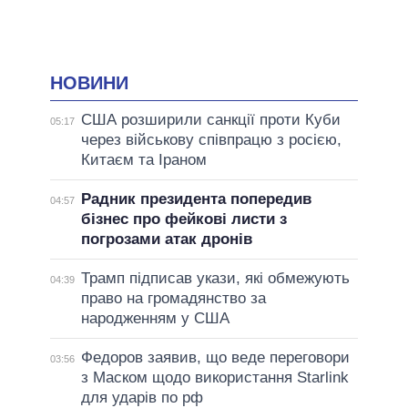
НОВИНИ
США розширили санкції проти Куби
05:17
через військову співпрацю з росією,
Китаєм та Іраном
Радник президента попередив
04:57
бізнес про фейкові листи з
погрозами атак дронів
Трамп підписав укази, які обмежують
04:39
право на громадянство за
народженням у США
Федоров заявив, що веде переговори
03:56
з Маском щодо використання Starlink
для ударів по рф