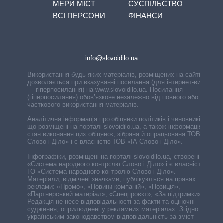
МЕРИ МІСТ
СУСПІЛЬСТВО
ВСІ ПЕРСОНИ
ФІНАНСИ
info@slovoidilo.ua
Використання будь-яких матеріалів, розміщених на сайті,
дозволяється при вказуванні посилання (для інтернет-видань
— гіперпосилання) на www.slovoidilo.ua. Посилання
(гіперпосилання) обов’язкове незалежно від повного або
часткового використання матеріалів.
Аналітична інформація про обіцянки політиків і чиновників,
що розміщені на порталі slovoidilo.ua, а також інформація про
стан виконання цих обіцянок, зібрана й опрацьована ТОВ «ІА
Слово і Діло» і є власністю ТОВ «ІА Слово і Діло».
Інфографіки, розміщені на порталі slovoidilo.ua, створені ГО
«Система народного контролю Слово і Діло» і є власністю
ГО «Система народного контролю Слово і Діло».
Матеріали, відмічені значками, публікуються на правах
реклами: «Промо», «Новини компаній», «Позиція»,
«Партнерський матеріал», «Спецпроєкт», «За підтримки».
Редакція не несе відповідальності за факти та оціночні
судження, оприлюднені у рекламних матеріалах. Згідно з
українським законодавством відповідальність за зміст