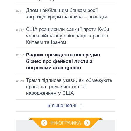
Двом найбільшим банкам росії
07:51
загрожує кредитна криза – розвідка
США розширили санкції проти Куби
05:17
через військову співпрацю з росією,
Китаєм та Іраном
Радник президента попередив
04:57
бізнес про фейкові листи з
погрозами атак дронів
Трамп підписав укази, які обмежують
04:39
право на громадянство за
народженням у США
Більше новин
ІНФОГРАФІКА