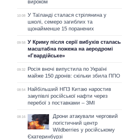
вироком
У Таїланді сталася стрілянина у
10:08
школі, семеро загиблих та
щонайменше 15 поранених
У Криму після серії вибухів сталась
09:58
масштабна пожежа на аеродромі
«Гвардійське»
Росія вночі випустила по Україні
09:32
майже 150 дронів: скільки збила ППО
Найбільший НПЗ Китаю наростив
08:54
закупівлі російської нафти через
перебої з поставками – ЗМІ
Дрони атакували черговий
08:16
логістичний центр
Wildberries у російському
Єкатеринбурзі