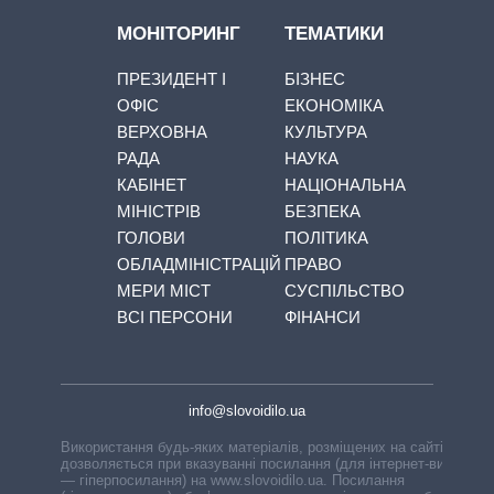
МОНІТОРИНГ
ТЕМАТИКИ
ПРЕЗИДЕНТ І
БІЗНЕС
ОФІС
ЕКОНОМІКА
ВЕРХОВНА
КУЛЬТУРА
РАДА
НАУКА
КАБІНЕТ
НАЦІОНАЛЬНА
МІНІСТРІВ
БЕЗПЕКА
ГОЛОВИ
ПОЛІТИКА
ОБЛАДМІНІСТРАЦІЙ
ПРАВО
МЕРИ МІСТ
СУСПІЛЬСТВО
ВСІ ПЕРСОНИ
ФІНАНСИ
info@slovoidilo.ua
Використання будь-яких матеріалів, розміщених на сайті,
дозволяється при вказуванні посилання (для інтернет-видань
— гіперпосилання) на www.slovoidilo.ua. Посилання