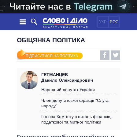
УКР
РОС
НОВИНИ
ОБІЦЯНКА ПОЛІТИКА
ОБIЦЯНКИ
СТРІЧКА
ПОЛІТИКА
ПІДПИСАТИСЯ НА ПОЛІТИКА
ПОДІЇ
ЕКОНОМІКА
ПОЛIТИКИ
СТАТТІ
СУСПІЛЬСТВО
ГЕТМАНЦЕВ
ІНФОГРАФІКА
ДУМКИ
СВІТ
УСІ ПОЛІТИКИ
Данило Олександрович
ОГЛЯДИ
ПРЕЗИДЕНТ І ОФІС
Народний депутат України
ВІДЕО
ДАЙДЖЕСТИ
ВЕРХОВНА РАДА
Член депутатської фракції "Слуга
ПІДТРИМАТИ
народу"
КАБІНЕТ МІНІСТРІВ
ГОЛОВИ ОБЛАДМІНІСТРАЦІЙ
Голова Комітету з питань фінансів,
ПОРІВНЯННЯ ПОЛІТИКІВ
податкової та митної політики
МЕРИ МІСТ
ВСІ ПЕРСОНИ
Гетманцев пообіцяв прийняти в