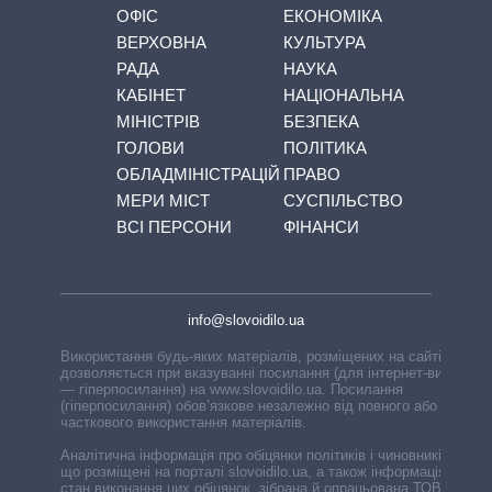
ОФІС
ЕКОНОМІКА
ВЕРХОВНА
КУЛЬТУРА
РАДА
НАУКА
КАБІНЕТ
НАЦІОНАЛЬНА
МІНІСТРІВ
БЕЗПЕКА
ГОЛОВИ
ПОЛІТИКА
ОБЛАДМІНІСТРАЦІЙ
ПРАВО
МЕРИ МІСТ
СУСПІЛЬСТВО
ВСІ ПЕРСОНИ
ФІНАНСИ
info@slovoidilo.ua
Використання будь-яких матеріалів, розміщених на сайті,
дозволяється при вказуванні посилання (для інтернет-видань
— гіперпосилання) на www.slovoidilo.ua. Посилання
(гіперпосилання) обов’язкове незалежно від повного або
часткового використання матеріалів.
Аналітична інформація про обіцянки політиків і чиновників,
що розміщені на порталі slovoidilo.ua, а також інформація про
стан виконання цих обіцянок, зібрана й опрацьована ТОВ «ІА