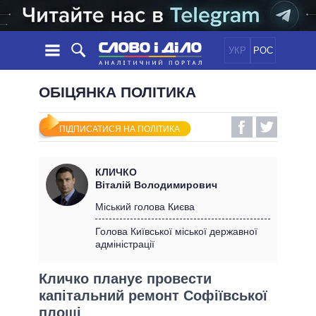
УКР
РОС
НОВИНИ
ОБІЦЯНКА ПОЛІТИКА
ОБIЦЯНКИ
СТРІЧКА
ПОЛІТИКА
ПІДПИСАТИСЯ НА ПОЛІТИКА
ПОДІЇ
ЕКОНОМІКА
ПОЛIТИКИ
СТАТТІ
СУСПІЛЬСТВО
КЛИЧКО
ІНФОГРАФІКА
ДУМКИ
СВІТ
УСІ ПОЛІТИКИ
Віталій Володимирович
ОГЛЯДИ
ПРЕЗИДЕНТ І ОФІС
Міський голова Києва
ВІДЕО
ДАЙДЖЕСТИ
ВЕРХОВНА РАДА
Голова Київської міської державної
ПІДТРИМАТИ
адміністрації
КАБІНЕТ МІНІСТРІВ
ГОЛОВИ ОБЛАДМІНІСТРАЦІЙ
ПОРІВНЯННЯ ПОЛІТИКІВ
Кличко планує провести
МЕРИ МІСТ
капітальний ремонт Софіївської
ВСІ ПЕРСОНИ
площі