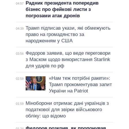
Радник президента попередив
04:57
бізнес про фейкові листи з
погрозами атак дронів
Трамп підписав укази, які обмежують
04:39
право на громадянство за
народженням у США
Федоров заявив, що веде переговори
03:56
з Маском щодо використання Starlink
для ударів по рф
«Нам теж потрібні ракети»:
02:59
Трамп прокоментував запит
України на Patriot
Міноборони отримає дані українців з
01:59
податкової для звірки військового
обліку: що відомо
Федоров розкрив, як пропонував
01:24