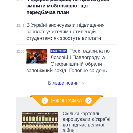
змінити мобілізацію: що
передбачав план
В Україні анонсували підвищення
23:45
зарплат учителям і стипендій
студентам: як зростуть виплати
Росія вдарила по
ПІДСУМКИ
22:53
Лозовій і Павлограду, а
Стефанішиній обрали
запобіжний захід. Головне за день
Більше новин
ІНФОГРАФІКА
Скільки картоплі
 за
вирощували в Україні
асть
до і під час великої
війни