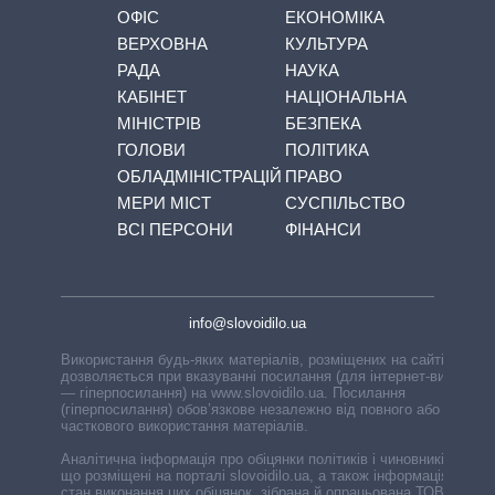
ОФІС
ЕКОНОМІКА
ВЕРХОВНА
КУЛЬТУРА
РАДА
НАУКА
КАБІНЕТ
НАЦІОНАЛЬНА
МІНІСТРІВ
БЕЗПЕКА
ГОЛОВИ
ПОЛІТИКА
ОБЛАДМІНІСТРАЦІЙ
ПРАВО
МЕРИ МІСТ
СУСПІЛЬСТВО
ВСІ ПЕРСОНИ
ФІНАНСИ
info@slovoidilo.ua
Використання будь-яких матеріалів, розміщених на сайті,
дозволяється при вказуванні посилання (для інтернет-видань
— гіперпосилання) на www.slovoidilo.ua. Посилання
(гіперпосилання) обов’язкове незалежно від повного або
часткового використання матеріалів.
Аналітична інформація про обіцянки політиків і чиновників,
що розміщені на порталі slovoidilo.ua, а також інформація про
стан виконання цих обіцянок, зібрана й опрацьована ТОВ «ІА