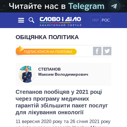
УКР
РОС
НОВИНИ
ОБІЦЯНКА ПОЛІТИКА
ОБIЦЯНКИ
СТРІЧКА
ПОЛІТИКА
ПІДПИСАТИСЯ НА ПОЛІТИКА
ПОДІЇ
ЕКОНОМІКА
ПОЛIТИКИ
СТАТТІ
СУСПІЛЬСТВО
СТЕПАНОВ
ІНФОГРАФІКА
ДУМКИ
СВІТ
УСІ ПОЛІТИКИ
Максим Володимирович
ОГЛЯДИ
ПРЕЗИДЕНТ І ОФІС
ВІДЕО
ДАЙДЖЕСТИ
ВЕРХОВНА РАДА
Степанов пообіцяв у 2021 році
ПІДТРИМАТИ
через програму медичних
КАБІНЕТ МІНІСТРІВ
гарантій збільшити пакет послуг
ГОЛОВИ ОБЛАДМІНІСТРАЦІЙ
ПОРІВНЯННЯ ПОЛІТИКІВ
для лікування онкології
МЕРИ МІСТ
11 вересня 2020 року та 26 січня 2021 року
ВСІ ПЕРСОНИ