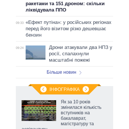
ракетами та 151 дроном: скільки
ліквідувала ППО
«Ефект путіна»: у російських регіонах
09:33
перед його візитом різко дешевшає
бензин
Дрони атакували два НПЗ у
09:24
росії, спалахнули
масштабні пожежі
Більше новин
ІНФОГРАФІКА
 5
Як за 10 років
вго
змінилася кількість
вступників на
бакалаврат,
магістратуру та