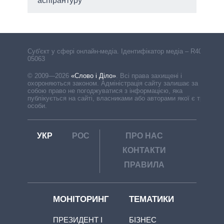
аспірантуру
Cуб'єкт у сфері онлайн-медіа. Ідентифікатор медіа – R40-
05063
© 2009—2026
«Слово і Діло»
.
Всі права захищені і
охороняються законом. Адміністрація сайту залишає за
собою право не погоджуватися з інформацією, яка
публікується на сайті, власниками або авторами якої є треті
особи.
УКР
РОС
ПРО НАС
КОНТАКТИ
ПРАВИЛА
МОНІТОРИНГ
ТЕМАТИКИ
ПРЕЗИДЕНТ І
БІЗНЕС