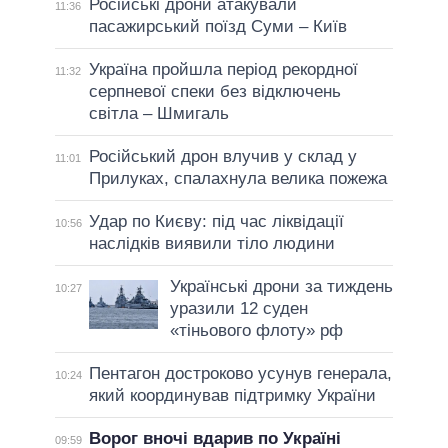
Російські дрони атакували
11:36
пасажирський поїзд Суми – Київ
Україна пройшла період рекордної
11:32
серпневої спеки без відключень
світла – Шмигаль
Російський дрон влучив у склад у
11:01
Прилуках, спалахнула велика пожежа
Удар по Києву: під час ліквідації
10:56
наслідків виявили тіло людини
Українські дрони за тиждень
10:27
уразили 12 суден
«тіньового флоту» рф
Пентагон достроково усунув генерала,
10:24
який координував підтримку України
Ворог вночі вдарив по Україні
09:59