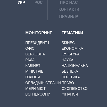
УКР
РОС
ПРО НАС
КОНТАКТИ
ПРАВИЛА
МОНІТОРИНГ
ТЕМАТИКИ
ПРЕЗИДЕНТ І
БІЗНЕС
ОФІС
ЕКОНОМІКА
ВЕРХОВНА
КУЛЬТУРА
РАДА
НАУКА
КАБІНЕТ
НАЦІОНАЛЬНА
МІНІСТРІВ
БЕЗПЕКА
ГОЛОВИ
ПОЛІТИКА
ОБЛАДМІНІСТРАЦІЙ
ПРАВО
МЕРИ МІСТ
СУСПІЛЬСТВО
ВСІ ПЕРСОНИ
ФІНАНСИ