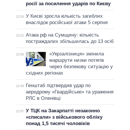
росії за посилення ударів по Києву
У Києві зросла кількість загиблих
13:33
внаслідок російської атаки 5 серпня
Атака рф на Сумщину: кількість
13:22
постраждалих збільшилась до 13 осіб
«Укрзалізниця» змінила
12:58
маршрути низки потягів
через безпекову ситуацію у
східних регіонах
Генштаб підтвердив удар по
12:49
аеродрому «Гвардійське» та ураження
РЛС в Оленівці
У ТЦК на Закарпатті незаконно
12:07
«списали» з військового обліку
понад 1,5 тисячі чоловіків