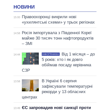
НОВИНИ
Правоохоронці викрили нові
15:00
«ухилянтські схеми» у трьох регіонах
Росія імпортувала з Південної Кореї
14:58
майже 30 тисяч тонн нафтопродуктів
– ЗМІ
Від 1 місяця – до
ІНФОГРАФІКА
14:44
5 років: хто і як довго
обіймав посаду керівника
СЗР
В Україні 6 серпня
13:58
зафіксували температурні
рекорди у 13 обласних
центрах
ЄС запровадив нові санкції проти
13:49