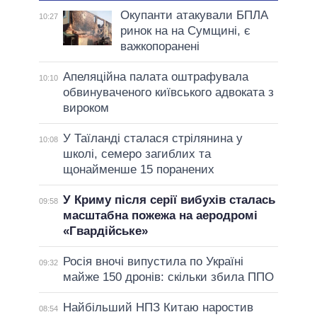
Окупанти атакували БПЛА
10:27
ринок на на Сумщині, є
важкопоранені
Апеляційна палата оштрафувала
10:10
обвинуваченого київського адвоката з
вироком
У Таїланді сталася стрілянина у
10:08
школі, семеро загиблих та
щонайменше 15 поранених
У Криму після серії вибухів сталась
09:58
масштабна пожежа на аеродромі
«Гвардійське»
Росія вночі випустила по Україні
09:32
майже 150 дронів: скільки збила ППО
Найбільший НПЗ Китаю наростив
08:54