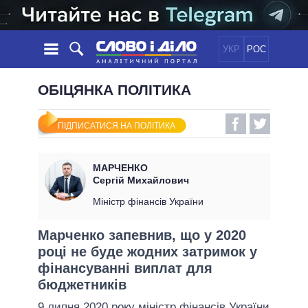
УКР
РОС
НОВИНИ
ОБІЦЯНКА ПОЛІТИКА
ОБIЦЯНКИ
СТРІЧКА
ПОЛІТИКА
ПІДПИСАТИСЯ НА ПОЛІТИКА
ПОДІЇ
ЕКОНОМІКА
ПОЛIТИКИ
СТАТТІ
СУСПІЛЬСТВО
МАРЧЕНКО
ІНФОГРАФІКА
ДУМКИ
СВІТ
УСІ ПОЛІТИКИ
Сергій Михайлович
ОГЛЯДИ
ПРЕЗИДЕНТ І ОФІС
Міністр фінансів України
ВІДЕО
ДАЙДЖЕСТИ
ВЕРХОВНА РАДА
Марченко запевнив, що у 2020
ПІДТРИМАТИ
КАБІНЕТ МІНІСТРІВ
році не буде жодних затримок у
ГОЛОВИ ОБЛАДМІНІСТРАЦІЙ
фінансуванні виплат для
ПОРІВНЯННЯ ПОЛІТИКІВ
МЕРИ МІСТ
бюджетників
ВСІ ПЕРСОНИ
9 липня 2020 року міністр фінансів України