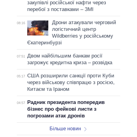
закупівлі російської нафти через
перебої з поставками – ЗМІ
Дрони атакували черговий
08:16
логістичний центр
Wildberries у російському
Єкатеринбурзі
Двом найбільшим банкам росії
07:51
загрожує кредитна криза – розвідка
США розширили санкції проти Куби
05:17
через військову співпрацю з росією,
Китаєм та Іраном
Радник президента попередив
04:57
бізнес про фейкові листи з
погрозами атак дронів
Більше новин