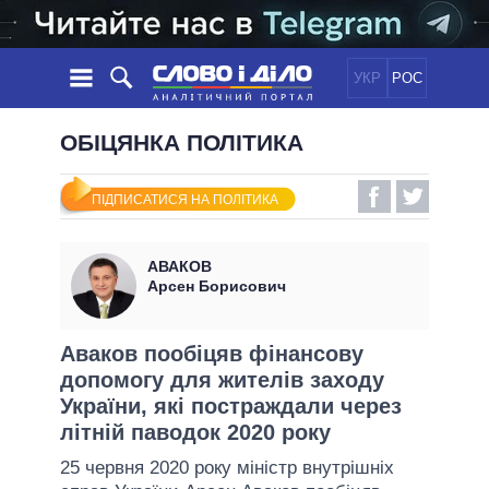
УКР
РОС
НОВИНИ
ОБІЦЯНКА ПОЛІТИКА
ОБIЦЯНКИ
СТРІЧКА
ПОЛІТИКА
ПІДПИСАТИСЯ НА ПОЛІТИКА
ПОДІЇ
ЕКОНОМІКА
ПОЛIТИКИ
СТАТТІ
СУСПІЛЬСТВО
АВАКОВ
ІНФОГРАФІКА
ДУМКИ
СВІТ
УСІ ПОЛІТИКИ
Арсен Борисович
ОГЛЯДИ
ПРЕЗИДЕНТ І ОФІС
ВІДЕО
ДАЙДЖЕСТИ
ВЕРХОВНА РАДА
Аваков пообіцяв фінансову
ПІДТРИМАТИ
допомогу для жителів заходу
КАБІНЕТ МІНІСТРІВ
України, які постраждали через
ГОЛОВИ ОБЛАДМІНІСТРАЦІЙ
ПОРІВНЯННЯ ПОЛІТИКІВ
літній паводок 2020 року
МЕРИ МІСТ
25 червня 2020 року міністр внутрішніх
ВСІ ПЕРСОНИ