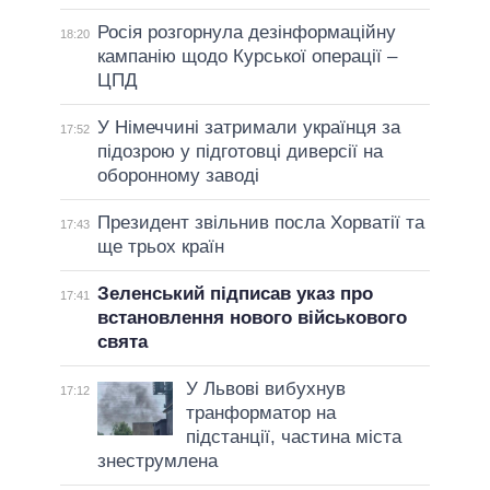
Росія розгорнула дезінформаційну
18:20
кампанію щодо Курської операції –
ЦПД
У Німеччині затримали українця за
17:52
підозрою у підготовці диверсії на
оборонному заводі
Президент звільнив посла Хорватії та
17:43
ще трьох країн
Зеленський підписав указ про
17:41
встановлення нового військового
свята
У Львові вибухнув
17:12
транформатор на
підстанції, частина міста
знеструмлена