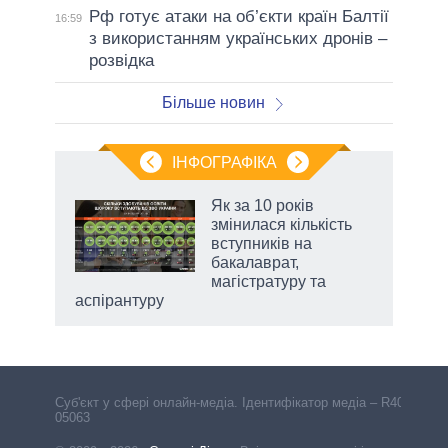
Рф готує атаки на об’єкти країн Балтії
16:59
з використанням українських дронів –
розвідка
Більше новин
ІНФОГРАФІКА
Як за 10 років
 за
змінилася кількість
асть
вступників на
бакалаврат,
магістратуру та
аспірантуру
Cуб'єкт у сфері онлайн-медіа. Ідентифікатор медіа – R40-
05063