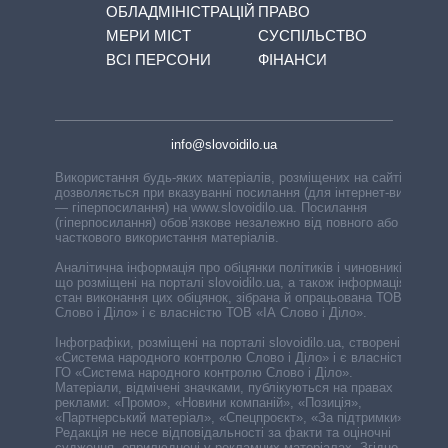
ОБЛАДМІНІСТРАЦІЙ
ПРАВО
МЕРИ МІСТ
СУСПІЛЬСТВО
ВСІ ПЕРСОНИ
ФІНАНСИ
info@slovoidilo.ua
Використання будь-яких матеріалів, розміщених на сайті,
дозволяється при вказуванні посилання (для інтернет-видань
— гіперпосилання) на www.slovoidilo.ua. Посилання
(гіперпосилання) обов’язкове незалежно від повного або
часткового використання матеріалів.
Аналітична інформація про обіцянки політиків і чиновників,
що розміщені на порталі slovoidilo.ua, а також інформація про
стан виконання цих обіцянок, зібрана й опрацьована ТОВ «ІА
Слово і Діло» і є власністю ТОВ «ІА Слово і Діло».
Інфографіки, розміщені на порталі slovoidilo.ua, створені ГО
«Система народного контролю Слово і Діло» і є власністю
ГО «Система народного контролю Слово і Діло».
Матеріали, відмічені значками, публікуються на правах
реклами: «Промо», «Новини компаній», «Позиція»,
«Партнерський матеріал», «Спецпроєкт», «За підтримки».
Редакція не несе відповідальності за факти та оціночні
судження, оприлюднені у рекламних матеріалах. Згідно з