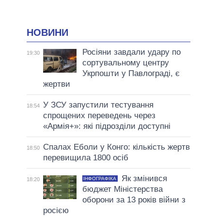
НОВИНИ
Росіяни завдали удару по
19:30
сортувальному центру
Укрпошти у Павлограді, є
жертви
У ЗСУ запустили тестування
18:54
спрощених переведень через
«Армія+»: які підрозділи доступні
Спалах Еболи у Конго: кількість жертв
18:50
перевищила 1800 осіб
Як змінився
ІНФОГРАФІКА
18:20
бюджет Міністерства
оборони за 13 років війни з
росією