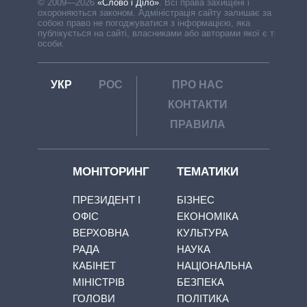
© 2009—2026
«Слово і Діло»
.
Всі права захищені і
охороняються законом. Адміністрація сайту залишає за
собою право не погоджуватися з інформацією, яка
публікується на сайті, власниками або авторами якої є треті
особи.
УКР
РОС
ПРО НАС
КОНТАКТИ
ПРАВИЛА
МОНІТОРИНГ
ТЕМАТИКИ
ПРЕЗИДЕНТ І
БІЗНЕС
ОФІС
ЕКОНОМІКА
ВЕРХОВНА
КУЛЬТУРА
РАДА
НАУКА
КАБІНЕТ
НАЦІОНАЛЬНА
МІНІСТРІВ
БЕЗПЕКА
ГОЛОВИ
ПОЛІТИКА