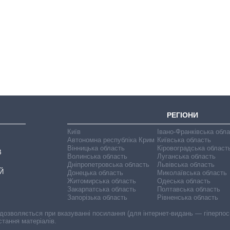
Експорт зброї:
скільки ракет,
літаків і танків
продала Україна
за роки
незалежності
РЕГІОНИ
Київ
Івано-Франківська обл
Автономна республіка Крим
Київська область
Вінницька область
Кіровоградська област
В
Волинська область
Луганська область
Дніпропетровська область
Львівська область
Й
Донецька область
Миколаївська область
Житомирська область
Одеська область
Закарпатська область
Полтавська область
Запорізька область
Рівненська область
 дозволяється при вказуванні посилання (для інтернет-видань — гіперпоси
стання матеріалів.