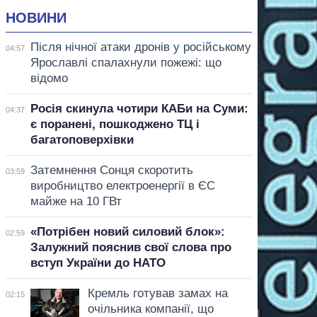
НОВИНИ
Після нічної атаки дронів у російському
04:57
Ярославлі спалахнули пожежі: що
відомо
Росія скинула чотири КАБи на Суми:
04:37
є поранені, пошкоджено ТЦ і
багатоповерхівки
Затемнення Сонця скоротить
03:59
виробництво електроенергії в ЄС
майже на 10 ГВт
«Потрібен новий силовий блок»:
02:59
Залужний пояснив свої слова про
вступ України до НАТО
Кремль готував замах на
02:15
очільника компанії, що