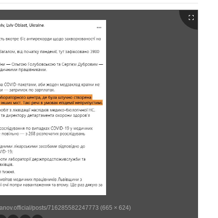
anov.official/posts/716285582247773 (665 × 624)