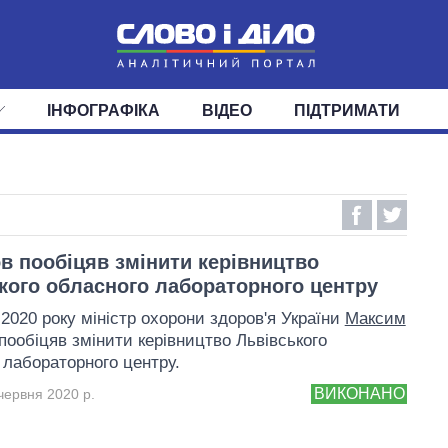
ІНФОГРАФІКА
ВІДЕО
ПІДТРИМАТИ
ІС
СТРІЧКА
ВЕРХОВНА РАДА
ПОДІЇ
СТАТТІ
КАБІНЕТ МІНІСТРІВ
ДУМКИ
ОГЛЯДИ
ГОЛОВИ ОБЛАДМІНІСТРА
ДАЙДЖЕСТИ
ПОЛІТИКА
ДЕПУТАТИ
ЕКОНОМІКА
КОМІТЕТИ
СУСПІЛЬСТВО
ФРАКЦІЇ
ОКРУГИ
СВІТ
в пообіцяв змінити керівництво
кого обласного лабораторного центру
 2020 року міністр охорони здоров'я України
Максим
пообіцяв змінити керівництво Львівського
 лабораторного центру.
ВИКОНАНО
червня 2020 р.