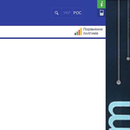
УКР
РОС
Порівняння
політиків
ЦІЙ
МЕРИ МІСТ
ВСІ ПЕРСОНИ