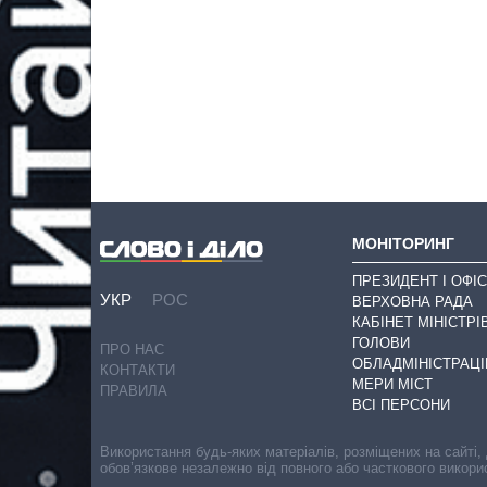
МОНІТОРИНГ
ПРЕЗИДЕНТ І ОФІС
УКР
РОС
ВЕРХОВНА РАДА
КАБІНЕТ МІНІСТРІ
ГОЛОВИ
ПРО НАС
ОБЛАДМІНІСТРАЦІ
КОНТАКТИ
МЕРИ МІСТ
ПРАВИЛА
ВСІ ПЕРСОНИ
Використання будь-яких матеріалів, розміщених на сайті,
обов’язкове незалежно від повного або часткового викори