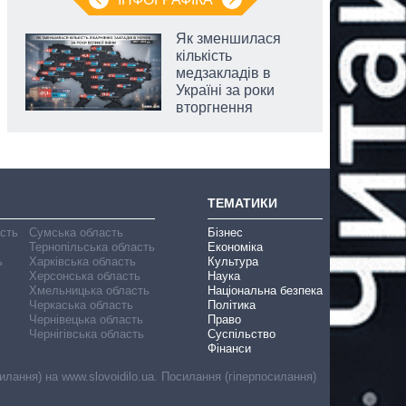
Як зменшилася
кількість
медзакладів в
Україні за роки
вторгнення
ТЕМАТИКИ
асть
Сумська область
Бізнес
Тернопільська область
Економіка
ь
Харківська область
Культура
Херсонська область
Наука
Хмельницька область
Національна безпека
Черкаська область
Політика
Чернівецька область
Право
Чернігівська область
Суспільство
Фінанси
лання) на www.slovoidilo.ua. Посилання (гіперпосилання)