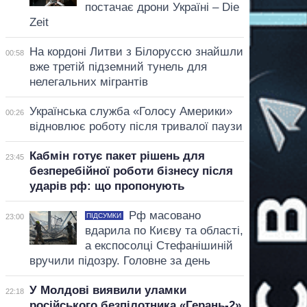
постачає дрони Україні – Die
Zeit
На кордоні Литви з Білоруссю знайшли
00:58
вже третій підземний тунель для
нелегальних мігрантів
Українська служба «Голосу Америки»
00:26
відновлює роботу після тривалої паузи
Кабмін готує пакет рішень для
23:45
безперебійної роботи бізнесу після
ударів рф: що пропонують
Рф масовано
ПІДСУМКИ
23:00
вдарила по Києву та області,
а експосолці Стефанішиній
вручили підозру. Головне за день
У Молдові виявили уламки
22:18
російського безпілотника «Герань-2»