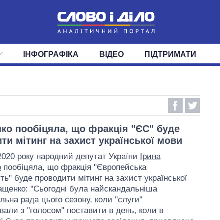
ІНФОГРАФІКА
ВІДЕО
ПІДТРИМАТИ
ІС
СТРІЧКА
ВЕРХОВНА РАДА
ПОДІЇ
СТАТТІ
КАБІНЕТ МІНІСТРІВ
ДУМКИ
ОГЛЯДИ
ГОЛОВИ ОБЛАДМІНІСТРА
ДАЙДЖЕСТИ
ПОЛІТИКА
ДЕПУТАТИ
ЕКОНОМІКА
КОМІТЕТИ
СУСПІЛЬСТВО
ФРАКЦІЇ
ОКРУГИ
СВІТ
ко пообіцяла, що фракція "ЄС" буде
ти мітинг на захист української мови
2020 року народний депутат України
Ірина
о
пообіцяла, що фракція "Європейська
ть" буде проводити мітинг на захист української
ащенко: "Сьогодні була найскандальніша
льна рада цього сезону, коли "слуги"
вали з "голосом" поставити в день, коли в