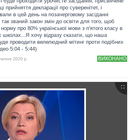
і буде проходити урочисте засідання, присвячене
ці прийняття декларації про суверенітет, і
вали в цей день на позачерговому засіданні
так званий закон змін до освіти для того, щоб
 норму про 80% української мови з п'ятого класу в
 школах...Я хочу відразу сказати, що наша
уде проводити велелюдний мітинг проти подібних
део 5:04 - 5:44)
ВИКОНАНО
липня 2020 р.