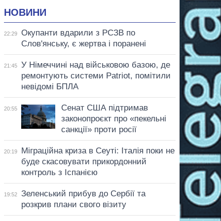
НОВИНИ
Окупанти вдарили з РСЗВ по
22:29
Слов'янську, є жертва і поранені
У Німеччині над військовою базою, де
21:45
ремонтують системи Patriot, помітили
невідомі БПЛА
Сенат США підтримав
20:55
законопроєкт про «пекельні
санкції» проти росії
Міграційна криза в Сеуті: Італія поки не
20:19
буде скасовувати прикордонний
контроль з Іспанією
Зеленський прибув до Сербії та
19:52
розкрив плани свого візиту