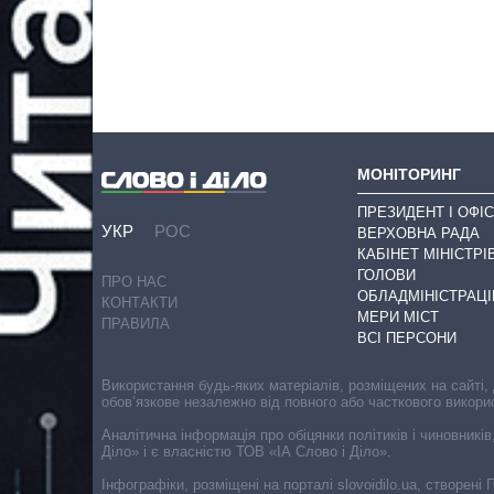
МОНІТОРИНГ
ПРЕЗИДЕНТ І ОФІС
УКР
РОС
ВЕРХОВНА РАДА
КАБІНЕТ МІНІСТРІ
ГОЛОВИ
ПРО НАС
ОБЛАДМІНІСТРАЦІ
КОНТАКТИ
МЕРИ МІСТ
ПРАВИЛА
ВСІ ПЕРСОНИ
Використання будь-яких матеріалів, розміщених на сайті,
обов’язкове незалежно від повного або часткового викори
Аналітична інформація про обіцянки політиків і чиновників
Діло» і є власністю ТОВ «ІА Слово і Діло».
Інфографіки, розміщені на порталі slovoidilo.ua, створен