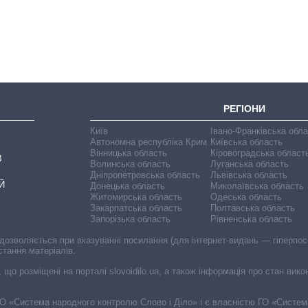
за літо: Київ та
область стали
головною ціллю
рф
РЕГІОНИ
Київ
Івано-Франківська обл
Автономна республіка Крим
Київська область
Вінницька область
Кіровоградська област
В
Волинська область
Луганська область
Дніпропетровська область
Львівська область
Й
Донецька область
Миколаївська область
Житомирська область
Одеська область
Закарпатська область
Полтавська область
Запорізька область
Рівненська область
 дозволяється при вказуванні посилання (для інтернет-видань — гіперпоси
стання матеріалів.
, що розміщені на порталі slovoidilo.ua, а також інформація про стан вик
і ГО «Система народного контролю Слово і Діло» і є власністю ГО «Систе