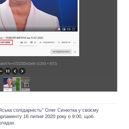
/watch?v=n7DZSDxQx9c (1203 × 872)
йська солідарність" Олег Синютка у своєму
арламенту 16 липня 2020 року о 9:00, щоб
кладах.