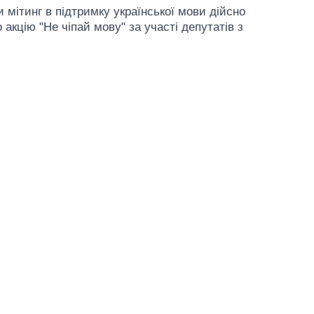
и мітинг в підтримку української мови дійсно
акцію "Не чіпай мову" за участі депутатів з
Вісім масованих
ударів по Україні