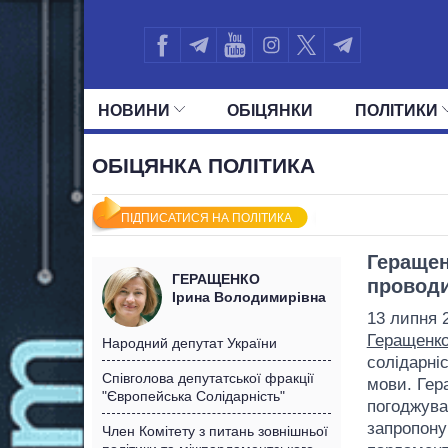
НОВИНИ
ОБIЦЯНКИ
ПОЛIТИКИ
УСІ ПОЛІТИКИ
ПРЕЗИДЕНТ І ОФ
ОБІЦЯНКА ПОЛІТИКА
ПІДПИСАТИСЯ НА ПОЛІТИКА
Геращен
ГЕРАЩЕНКО
проводи
Ірина Володимирівна
13 липня 
Геращенк
Народний депутат України
солідарніс
Співголова депутатської фракції
мови. Гер
"Європейська Солідарність"
погоджува
запропону
Член Комітету з питань зовнішньої