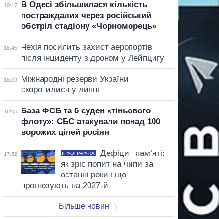
В Одесі збільшилася кількість
19:17
постраждалих через російський
обстріл стадіону «Чорноморець»
Чехія посилить захист аеропортів
18:45
після інциденту з дроном у Лейпцигу
Міжнародні резерви України
18:09
скоротилися у липні
База ФСБ та 6 суден «тіньового
18:05
флоту»: СБС атакували понад 100
ворожих цілей росіян
Дефіцит пам’яті:
ІНФОГРАФІКА
17:52
як зріс попит на чипи за
останні роки і що
прогнозують на 2027-й
Більше новин