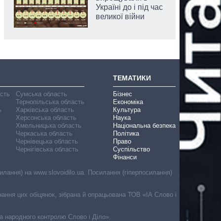
Україні до і під час
великої війни
ТЕМАТИКИ
асть
Сумська область
Бізнес
Тернопільська область
Економіка
ь
Харківська область
Культура
Херсонська область
Наука
Хмельницька область
Національна безпека
Черкаська область
Політика
Чернівецька область
Право
Чернігівська область
Суспільство
Фінанси
лання) на www.slovoidilo.ua. Посилання (гіперпосилання)
онання цих обіцянок, зібрана й опрацьована ТОВ «ІА Слово і
ма народного контролю Слово і Діло».