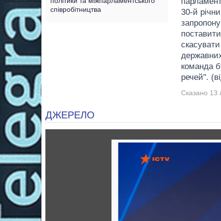
політики та міжпарламентського
парламент
співробітництва
30-й річни
запропону
поставити 
скасувати
державних
команда б
речей". (ві
Сказано 13 
ДЖЕРЕЛО