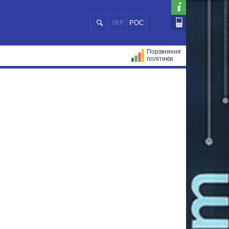
УКР
РОС
Порівняння
політиків
ЦІЙ
МЕРИ МІСТ
ВСІ ПЕРСОНИ