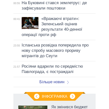
На Буковині стався землетрус: де
00:55
зафіксували поштовхи
«Вражаючі втрати»:
00:41
Зеленський оцінив
результати 40-денної
операції проти рф
Іспанська розвідка попередила про
23:55
нову спробу масового прориву
мігрантів до Сеути
Росіяни вдарили по середмістю
21:57
Павлограда, є постраждалі
Більше новин
ІНФОГРАФІКА
 5
Як змінився бюджет