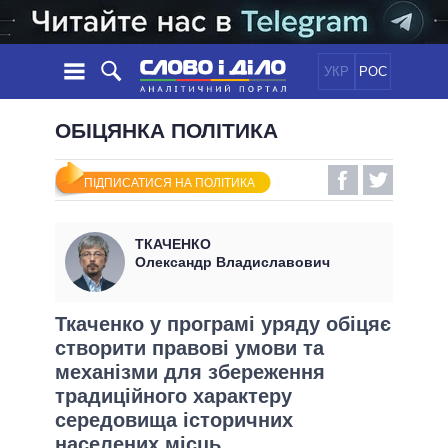
УКР
РОС
НОВИНИ
ОБІЦЯНКА ПОЛІТИКА
ОБIЦЯНКИ
СТРІЧКА
ПОЛІТИКА
ПІДПИСАТИСЯ НА ПОЛІТИКА
ПОДІЇ
ЕКОНОМІКА
ПОЛIТИКИ
СТАТТІ
СУСПІЛЬСТВО
ТКАЧЕНКО
ІНФОГРАФІКА
ДУМКИ
СВІТ
УСІ ПОЛІТИКИ
Олександр Владиславович
ОГЛЯДИ
ПРЕЗИДЕНТ І ОФІС
ВІДЕО
ДАЙДЖЕСТИ
ВЕРХОВНА РАДА
Ткаченко у програмі уряду обіцяє
ПІДТРИМАТИ
створити правові умови та
КАБІНЕТ МІНІСТРІВ
механізми для збереження
ГОЛОВИ ОБЛАДМІНІСТРАЦІЙ
ПОРІВНЯННЯ ПОЛІТИКІВ
традиційного характеру
МЕРИ МІСТ
середовища історичних
ВСІ ПЕРСОНИ
населених місць