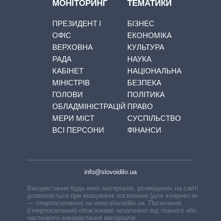
МОНІТОРИНГ
ТЕМАТИКИ
ПРЕЗИДЕНТ І
БІЗНЕС
ОФІС
ЕКОНОМІКА
ВЕРХОВНА
КУЛЬТУРА
РАДА
НАУКА
КАБІНЕТ
НАЦІОНАЛЬНА
МІНІСТРІВ
БЕЗПЕКА
ГОЛОВИ
ПОЛІТИКА
ОБЛАДМІНІСТРАЦІЙ
ПРАВО
МЕРИ МІСТ
СУСПІЛЬСТВО
ВСІ ПЕРСОНИ
ФІНАНСИ
info@slovoidilo.ua
Використання будь-яких матеріалів, розміщених на сайті,
дозволяється при вказуванні посилання (для інтернет-видань
— гіперпосилання) на www.slovoidilo.ua. Посилання
(гіперпосилання) обов’язкове незалежно від повного або
часткового використання матеріалів.