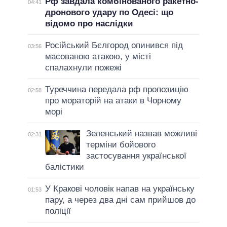
Рф завдала комбінованого ракетно-
04:41
дронового удару по Одесі: що
відомо про наслідки
Російський Бєлгород опинився під
03:56
масованою атакою, у місті
спалахнули пожежі
Туреччина передала рф пропозицію
02:58
про мораторій на атаки в Чорному
морі
Зеленський назвав можливі
02:31
терміни бойового
застосування української
балістики
У Кракові чоловік напав на українську
01:53
пару, а через два дні сам прийшов до
поліції