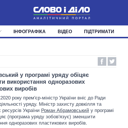
ІНФОГРАФІКА
ВІДЕО
ПІДТРИМАТИ
ІС
СТРІЧКА
ВЕРХОВНА РАДА
ПОДІЇ
СТАТТІ
КАБІНЕТ МІНІСТРІВ
ДУМКИ
ОГЛЯДИ
ГОЛОВИ ОБЛАДМІНІСТРА
ДАЙДЖЕСТИ
ПОЛІТИКА
ДЕПУТАТИ
ЕКОНОМІКА
КОМІТЕТИ
СУСПІЛЬСТВО
ФРАКЦІЇ
ОКРУГИ
СВІТ
ський у програмі уряду обіцяє
и використання одноразових
ових виробів
2020 року прем'єр-міністр України вніс до Ради
іяльності уряду. Міністр захисту довкілля та
 ресурсів України
Роман Абрамовський
у програмі
цяє (програма уряду зобов'язує) зменшити
ння одноразових пластикових виробів.