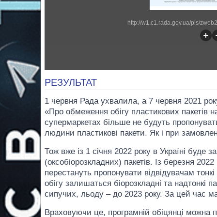
http://w1.c1.rada.gov.ua/pls/zw
РЕЗУЛЬТАТ
1 червня Рада ухвалила, а 7 червня 2021 ро
«Про обмеження обігу пластикових пакетів на
супермаркетах більше не будуть пропонувати
людини пластикові пакети. Як і при замовленні
Тож вже із 1 січня 2022 року в Україні буде
(оксобіорозкладних) пакетів. Із березня 202
перестануть пропонувати відвідувачам тонкі 
обігу залишаться біорозкладні та надтонкі па
сипучих, льоду – до 2023 року. За цей час м
Враховуючи це, програмній обіцянці можна п