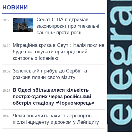
НОВИНИ
Сенат США підтримав
20:55
законопроєкт про «пекельні
санкції» проти росії
Міграційна криза в Сеуті: Італія поки не
20:19
буде скасовувати прикордонний
контроль з Іспанією
Зеленський прибув до Сербії та
19:52
розкрив плани свого візиту
В Одесі збільшилася кількість
19:17
постраждалих через російський
обстріл стадіону «Чорноморець»
Чехія посилить захист аеропортів
18:45
після інциденту з дроном у Лейпцигу