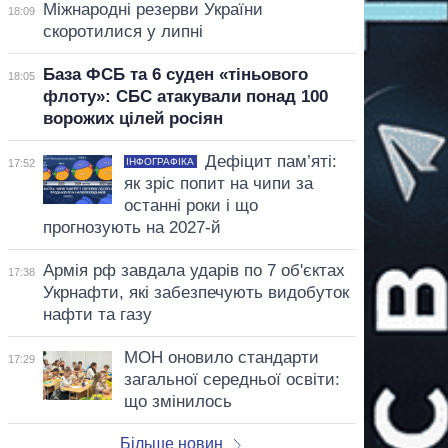
Міжнародні резерви України
18:09
скоротилися у липні
База ФСБ та 6 суден «тіньового
18:05
флоту»: СБС атакували понад 100
ворожих цілей росіян
Дефіцит пам’яті:
ІНФОГРАФІКА
17:52
як зріс попит на чипи за
останні роки і що
прогнозують на 2027-й
Армія рф завдала ударів по 7 об'єктах
17:38
Укрнафти, які забезпечують видобуток
нафти та газу
МОН оновило стандарти
17:29
загальної середньої освіти:
що змінилось
Більше новин