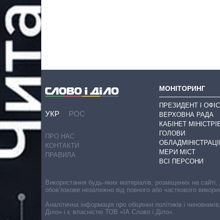
МОНІТОРИНГ
ПРЕЗИДЕНТ І ОФІС
УКР
РОС
ВЕРХОВНА РАДА
КАБІНЕТ МІНІСТРІ
ГОЛОВИ
ПРО НАС
ОБЛАДМІНІСТРАЦІ
КОНТАКТИ
МЕРИ МІСТ
ПРАВИЛА
ВСІ ПЕРСОНИ
Використання будь-яких матеріалів, розміщених на сайті,
обов’язкове незалежно від повного або часткового викори
Аналітична інформація про обіцянки політиків і чиновників
Діло» і є власністю ТОВ «ІА Слово і Діло».