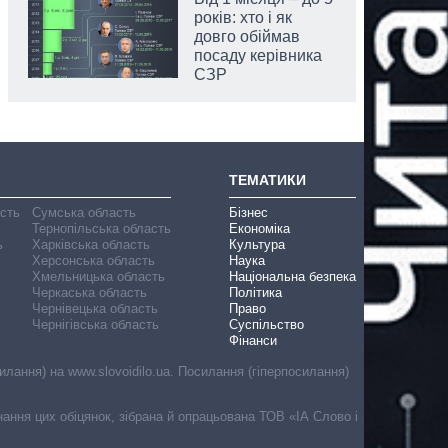
років: хто і як
довго обіймав
посаду керівника
СЗР
ТЕМАТИКИ
асть
Сумська область
Бізнес
Тернопільська область
Економіка
ь
Харківська область
Культура
Херсонська область
Наука
Хмельницька область
Національна безпека
Черкаська область
Політика
Чернівецька область
Право
Чернігівська область
Суспільство
Фінанси
лання) на www.slovoidilo.ua. Посилання (гіперпосилання)
онання цих обіцянок, зібрана й опрацьована ТОВ «ІА Слово і