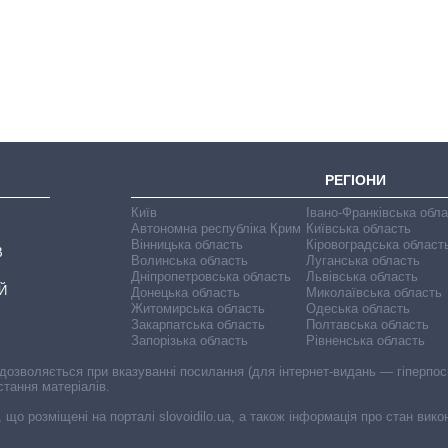
змінилася кількість
вступників на
бакалаврат,
магістратуру та
аспірантуру
РЕГІОНИ
Київ
Івано-Франківська обл
Автономна республіка Крим
Київська область
Вінницька область
Кіровоградська област
В
Волинська область
Луганська область
Дніпропетровська область
Львівська область
Й
Донецька область
Миколаївська область
Житомирська область
Одеська область
Закарпатська область
Полтавська область
Запорізька область
Рівненська область
 дозволяється при вказуванні посилання (для інтернет-видань — гіперпоси
стання матеріалів.
, що розміщені на порталі slovoidilo.ua, а також інформація про стан вик