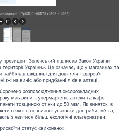
eb2/webproc4_1?pf3511=68573 (1808 × 1962)
ку президент Зеленський підписав Закон України
 території України». Це означає, що у магазинах та
 найбільш шкідливі для довкілля і здоров'я
 їжі на виніс або придбанні ліків в аптеці.
 заборонено розповсюдження оксорозкладних
2 року магазини, супермаркети, аптеки та кафе
пакети товщиною стінки до 50 мкм. Як виняток, в
кети в якості первинної упаковки для риби, м’яса,
ають з’явитися більш екологічні альтернативи.
рисвоїти статус «виконано».