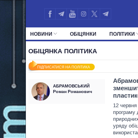
НОВИНИ
ОБIЦЯНКИ
ПОЛIТИКИ
УСІ ПОЛІТИКИ
ПРЕЗИДЕНТ І ОФ
ОБІЦЯНКА ПОЛІТИКА
ПІДПИСАТИСЯ НА ПОЛІТИКА
Абрамов
АБРАМОВСЬКИЙ
зменшит
Роман Романович
пластик
12 червня 
програму д
природних
уряду обі
використа