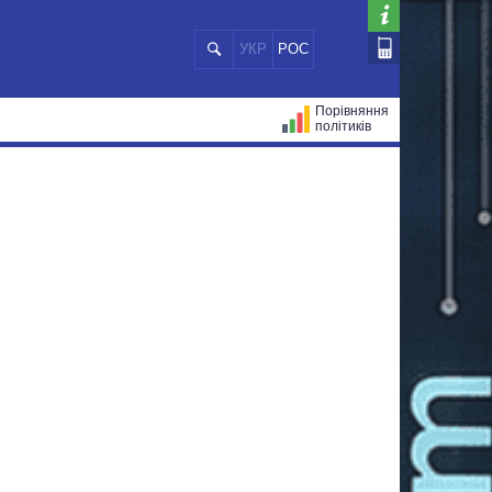
УКР
РОС
Порівняння
політиків
ЦІЙ
МЕРИ МІСТ
ВСІ ПЕРСОНИ