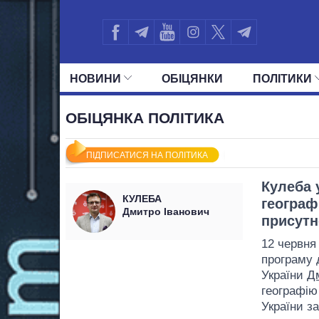
НОВИНИ
ОБIЦЯНКИ
ПОЛIТИКИ
УСІ ПОЛІТИКИ
ПРЕЗИДЕНТ І ОФ
ОБІЦЯНКА ПОЛІТИКА
ПІДПИСАТИСЯ НА ПОЛІТИКА
Кулеба 
КУЛЕБА
географ
Дмитро Іванович
присутн
12 червня 
програму 
України
Д
географію
України з