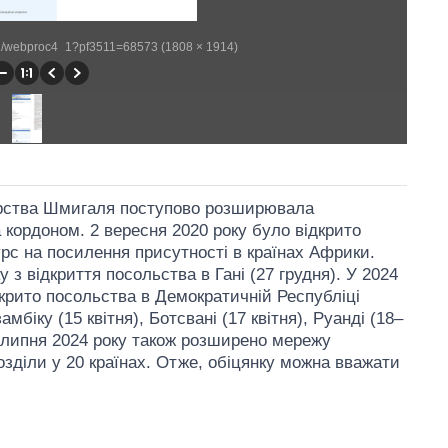
eb2/webproc4_1?pf3511=68573 (1808 × 1914)
м’єрства Шмигаля поступово розширювала
 кордоном. 2 вересня 2020 року було відкрито
рс на посилення присутності в країнах Африки.
у з відкриття посольства в Гані (27 грудня). У 2024
дкрито посольства в Демократичній Республіці
замбіку (15 квітня), Ботсвані (17 квітня), Руанді (18–
15 липня 2024 року також розширено мережу
озділи у 20 країнах. Отже, обіцянку можна вважати