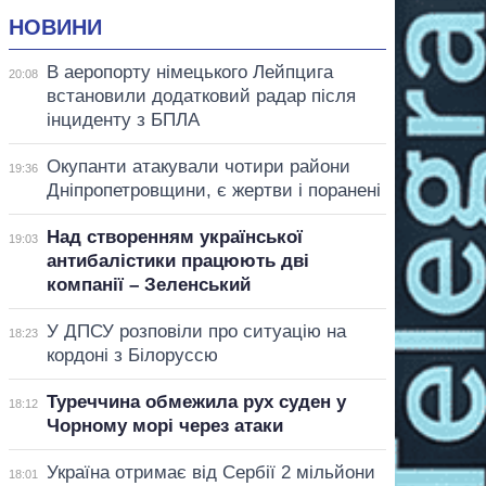
НОВИНИ
В аеропорту німецького Лейпцига
20:08
встановили додатковий радар після
інциденту з БПЛА
Окупанти атакували чотири райони
19:36
Дніпропетровщини, є жертви і поранені
Над створенням української
19:03
антибалістики працюють дві
компанії – Зеленський
У ДПСУ розповіли про ситуацію на
18:23
кордоні з Білоруссю
Туреччина обмежила рух суден у
18:12
Чорному морі через атаки
Україна отримає від Сербії 2 мільйони
18:01