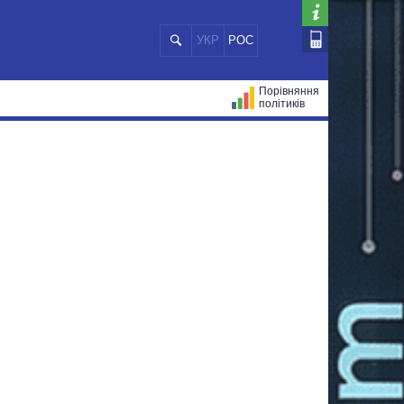
УКР
РОС
Порівняння
політиків
ЦІЙ
МЕРИ МІСТ
ВСІ ПЕРСОНИ