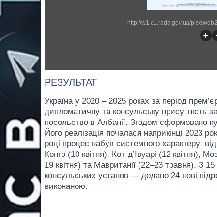
http://w1.c1.rada.gov.ua/pls/zw
РЕЗУЛЬТАТ
Україна у 2020 – 2025 роках за період пре
дипломатичну та консульську присутність за
посольство в Албанії. Згодом сформовано ку
Його реалізація почалася наприкінці 2023 рок
році процес набув системного характеру: ві
Конго (10 квітня), Кот-д’Івуарі (12 квітня), Мо
19 квітня) та Мавританії (22–23 травня). З 
консульських установ — додано 24 нові підр
виконаною.