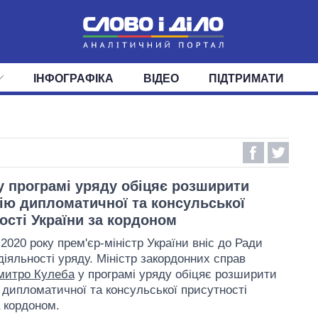
ІНФОГРАФІКА
ВІДЕО
ПІДТРИМАТИ
ІС
СТРІЧКА
ВЕРХОВНА РАДА
ПОДІЇ
СТАТТІ
КАБІНЕТ МІНІСТРІВ
ДУМКИ
ОГЛЯДИ
ГОЛОВИ ОБЛАДМІНІСТРА
ДАЙДЖЕСТИ
ПОЛІТИКА
ДЕПУТАТИ
ЕКОНОМІКА
КОМІТЕТИ
СУСПІЛЬСТВО
ФРАКЦІЇ
ОКРУГИ
СВІТ
у програмі уряду обіцяє розширити
ію дипломатичної та консульської
ості України за кордоном
2020 року прем'єр-міністр України вніс до Ради
діяльності уряду. Міністр закордонних справ
митро Кулеба
у програмі уряду обіцяє розширити
 дипломатичної та консульської присутності
а кордоном.