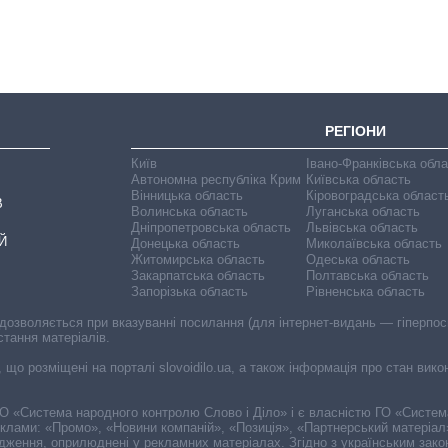
головною ціллю
рф
РЕГІОНИ
Київ
Івано-Франківська обл
Автономна республіка Крим
Київська область
Вінницька область
Кіровоградська област
В
Волинська область
Луганська область
Дніпропетровська область
Львівська область
Й
Донецька область
Миколаївська область
Житомирська область
Одеська область
Закарпатська область
Полтавська область
Запорізька область
Рівненська область
 дозволяється при вказуванні посилання (для інтернет-видань — гіперпоси
стання матеріалів.
, що розміщені на порталі slovoidilo.ua, а також інформація про стан вик
і ГО «Система народного контролю Слово і Діло» і є власністю ГО «Систе
еклами: «Промо», «Новини компаній», «Позиція», «Партнерський матеріал
судження, оприлюднені у рекламних матеріалах. Згідно з українським зак