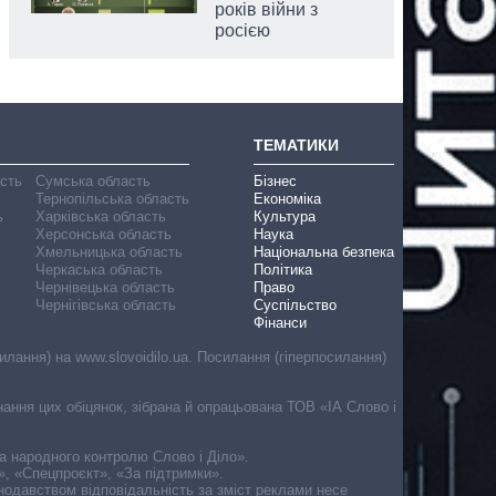
років війни з
росією
ТЕМАТИКИ
асть
Сумська область
Бізнес
Тернопільська область
Економіка
ь
Харківська область
Культура
Херсонська область
Наука
Хмельницька область
Національна безпека
Черкаська область
Політика
Чернівецька область
Право
Чернігівська область
Суспільство
Фінанси
лання) на www.slovoidilo.ua. Посилання (гіперпосилання)
онання цих обіцянок, зібрана й опрацьована ТОВ «ІА Слово і
ма народного контролю Слово і Діло».
», «Спецпроєкт», «За підтримки».
онодавством відповідальність за зміст реклами несе