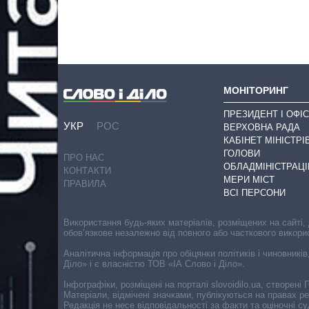
МОНІТОРИНГ
ПРЕЗИДЕНТ І ОФІС
УКР
РОС
ВЕРХОВНА РАДА
КАБІНЕТ МІНІСТРІ
ГОЛОВИ
ПРО НАС
ОБЛАДМІНІСТРАЦІ
КОНТАКТИ
МЕРИ МІСТ
ПРАВИЛА
ВСІ ПЕРСОНИ
Використання будь-яких матеріалів, розміщених на сайті,
обов’язкове незалежно від повного або часткового викори
Аналітична інформація про обіцянки політиків і чиновників
Діло» і є власністю ТОВ «ІА Слово і Діло».
Інфографіки, розміщені на порталі slovoidilo.ua, створен
Матеріали, відмічені значками, публікуються на правах р
Редакція не несе відповідальності за факти та оціночні 