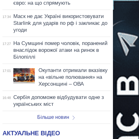
євро: на що спрямують
Маск не дає Україні використовувати
17:34
Starlink для ударів по рф і закликає до
угоди
На Сумщині помер чоловік, поранений
17:27
внаслідок ворожої атаки на ринок в
Білопіллі
Окупанти отримали вказівку
17:01
на «вільне полювання» на
Херсонщині – ОВА
Сербія допоможе відбудувати одне з
16:48
українських міст
Більше новин
АКТУАЛЬНЕ ВІДЕО