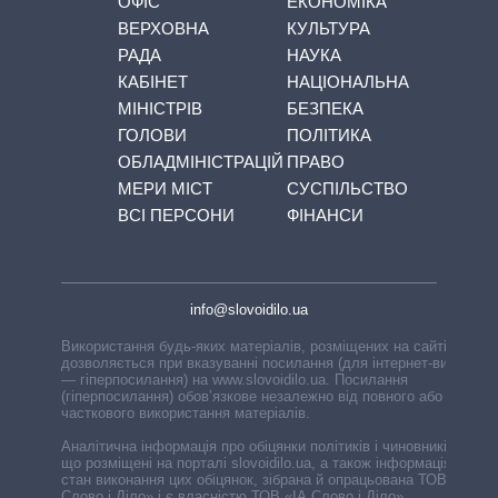
ОФІС
ЕКОНОМІКА
ВЕРХОВНА
КУЛЬТУРА
РАДА
НАУКА
КАБІНЕТ
НАЦІОНАЛЬНА
МІНІСТРІВ
БЕЗПЕКА
ГОЛОВИ
ПОЛІТИКА
ОБЛАДМІНІСТРАЦІЙ
ПРАВО
МЕРИ МІСТ
СУСПІЛЬСТВО
ВСІ ПЕРСОНИ
ФІНАНСИ
info@slovoidilo.ua
Використання будь-яких матеріалів, розміщених на сайті,
дозволяється при вказуванні посилання (для інтернет-видань
— гіперпосилання) на www.slovoidilo.ua. Посилання
(гіперпосилання) обов’язкове незалежно від повного або
часткового використання матеріалів.
Аналітична інформація про обіцянки політиків і чиновників,
що розміщені на порталі slovoidilo.ua, а також інформація про
стан виконання цих обіцянок, зібрана й опрацьована ТОВ «ІА
Слово і Діло» і є власністю ТОВ «ІА Слово і Діло».