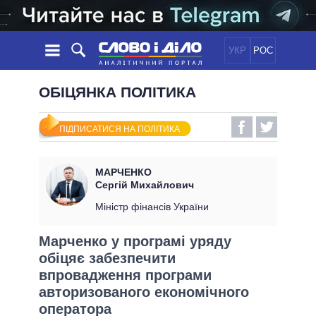
УКР
РОС
НОВИНИ
ОБІЦЯНКА ПОЛІТИКА
ОБIЦЯНКИ
СТРІЧКА
ПОЛІТИКА
ПІДПИСАТИСЯ НА ПОЛІТИКА
ПОДІЇ
ЕКОНОМІКА
ПОЛIТИКИ
СТАТТІ
СУСПІЛЬСТВО
МАРЧЕНКО
ІНФОГРАФІКА
ДУМКИ
СВІТ
УСІ ПОЛІТИКИ
Сергій Михайлович
ОГЛЯДИ
ПРЕЗИДЕНТ І ОФІС
Міністр фінансів України
ВІДЕО
ДАЙДЖЕСТИ
ВЕРХОВНА РАДА
Марченко у програмі уряду
ПІДТРИМАТИ
КАБІНЕТ МІНІСТРІВ
обіцяє забезпечити
ГОЛОВИ ОБЛАДМІНІСТРАЦІЙ
впровадження програми
ПОРІВНЯННЯ ПОЛІТИКІВ
МЕРИ МІСТ
авторизованого економічного
ВСІ ПЕРСОНИ
оператора