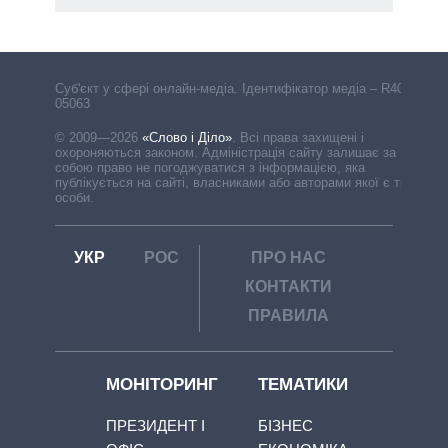
Cуб'єкт у сфері онлайн-медіа. Ідентифікатор медіа – R40-
05063
© 2009—2026
«Слово і Діло»
.
Всі права захищені і
охороняються законом. Адміністрація сайту залишає за
собою право не погоджуватися з інформацією, яка
публікується на сайті, власниками або авторами якої є треті
особи.
УКР
РОС
ПРО НАС
КОНТАКТИ
ПРАВИЛА
МОНІТОРИНГ
ТЕМАТИКИ
ПРЕЗИДЕНТ І
БІЗНЕС