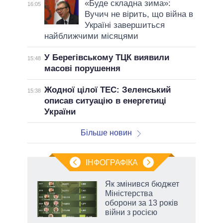
«Буде складна зима»:
16:05
Вучич не вірить, що війна в
Україні завершиться
найближчими місяцями
У Берегівському ТЦК виявили
15:48
масові порушення
Жодної цілої ТЕС: Зеленський
15:38
описав ситуацію в енергетиці
України
Більше новин
ІНФОГРАФІКА
Як змінився бюджет
 за
Міністерства
асть
оборони за 13 років
війни з росією