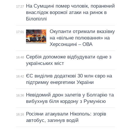
На Сумщині помер чоловік, поранений
17:27
внаслідок ворожої атаки на ринок в
Білопіллі
Окупанти отримали вказівку
17:01
на «вільне полювання» на
Херсонщині – ОВА
Сербія допоможе відбудувати одне з
16:48
українських міст
ЄС виділив додаткові 30 млн євро на
16:42
підтримку енергетики України
Невідомий дрон залетів у Болгарію та
16:36
вибухнув біля кордону з Румунією
Росіяни атакували Нікополь: згорів
16:16
автобус, загинув водій