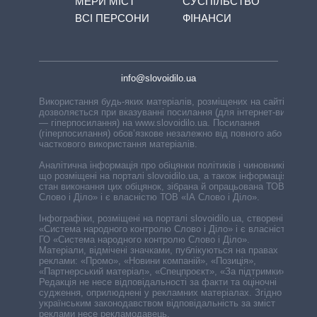
МЕРИ МІСТ
СУСПІЛЬСТВО
ВСІ ПЕРСОНИ
ФІНАНСИ
info@slovoidilo.ua
Використання будь-яких матеріалів, розміщених на сайті,
дозволяється при вказуванні посилання (для інтернет-видань
— гіперпосилання) на www.slovoidilo.ua. Посилання
(гіперпосилання) обов’язкове незалежно від повного або
часткового використання матеріалів.
Аналітична інформація про обіцянки політиків і чиновників,
що розміщені на порталі slovoidilo.ua, а також інформація про
стан виконання цих обіцянок, зібрана й опрацьована ТОВ «ІА
Слово і Діло» і є власністю ТОВ «ІА Слово і Діло».
Інфографіки, розміщені на порталі slovoidilo.ua, створені ГО
«Система народного контролю Слово і Діло» і є власністю
ГО «Система народного контролю Слово і Діло».
Матеріали, відмічені значками, публікуються на правах
реклами: «Промо», «Новини компаній», «Позиція»,
«Партнерський матеріал», «Спецпроєкт», «За підтримки».
Редакція не несе відповідальності за факти та оціночні
судження, оприлюднені у рекламних матеріалах. Згідно з
українським законодавством відповідальність за зміст
реклами несе рекламодавець.