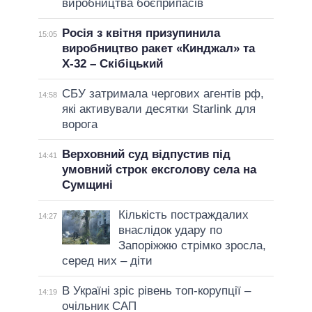
виробництва боєприпасів
Росія з квітня призупинила
15:05
виробництво ракет «Кинджал» та
Х-32 – Скібіцький
СБУ затримала чергових агентів рф,
14:58
які активували десятки Starlink для
ворога
Верховний суд відпустив під
14:41
умовний строк ексголову села на
Сумщині
Кількість постраждалих
14:27
внаслідок удару по
Запоріжжю стрімко зросла,
серед них – діти
В Україні зріс рівень топ-корупції –
14:19
очільник САП