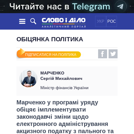
УКР
РОС
НОВИНИ
ОБІЦЯНКА ПОЛІТИКА
ОБIЦЯНКИ
СТРІЧКА
ПОЛІТИКА
ПІДПИСАТИСЯ НА ПОЛІТИКА
ПОДІЇ
ЕКОНОМІКА
ПОЛIТИКИ
СТАТТІ
СУСПІЛЬСТВО
МАРЧЕНКО
ІНФОГРАФІКА
ДУМКИ
СВІТ
УСІ ПОЛІТИКИ
Сергій Михайлович
ОГЛЯДИ
ПРЕЗИДЕНТ І ОФІС
Міністр фінансів України
ВІДЕО
ДАЙДЖЕСТИ
ВЕРХОВНА РАДА
Марченко у програмі уряду
ПІДТРИМАТИ
КАБІНЕТ МІНІСТРІВ
обіцяє імплементувати
ГОЛОВИ ОБЛАДМІНІСТРАЦІЙ
законодавчі зміни щодо
ПОРІВНЯННЯ ПОЛІТИКІВ
МЕРИ МІСТ
електронного адміністрування
ВСІ ПЕРСОНИ
акцизного податку з пального та