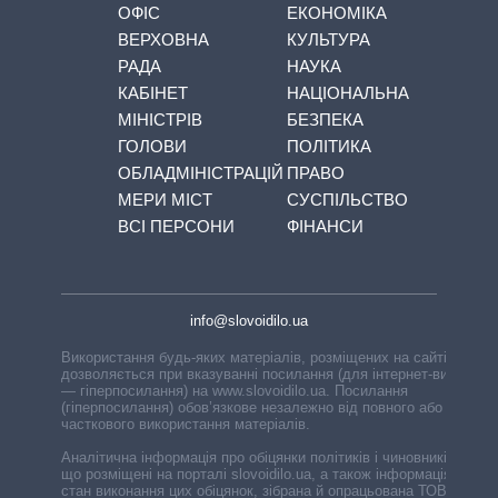
ОФІС
ЕКОНОМІКА
ВЕРХОВНА
КУЛЬТУРА
РАДА
НАУКА
КАБІНЕТ
НАЦІОНАЛЬНА
МІНІСТРІВ
БЕЗПЕКА
ГОЛОВИ
ПОЛІТИКА
ОБЛАДМІНІСТРАЦІЙ
ПРАВО
МЕРИ МІСТ
СУСПІЛЬСТВО
ВСІ ПЕРСОНИ
ФІНАНСИ
info@slovoidilo.ua
Використання будь-яких матеріалів, розміщених на сайті,
дозволяється при вказуванні посилання (для інтернет-видань
— гіперпосилання) на www.slovoidilo.ua. Посилання
(гіперпосилання) обов’язкове незалежно від повного або
часткового використання матеріалів.
Аналітична інформація про обіцянки політиків і чиновників,
що розміщені на порталі slovoidilo.ua, а також інформація про
стан виконання цих обіцянок, зібрана й опрацьована ТОВ «ІА