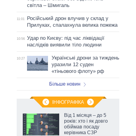
світла – Шмигаль
Російський дрон влучив у склад у
11:01
Прилуках, спалахнула велика пожежа
Удар по Києву: під час ліквідації
10:56
наслідків виявили тіло людини
Українські дрони за тиждень
10:27
уразили 12 суден
«тіньового флоту» рф
Більше новин
ІНФОГРАФІКА
Від 1 місяця – до 5
раїні
років: хто і як довго
ої
обіймав посаду
керівника СЗР