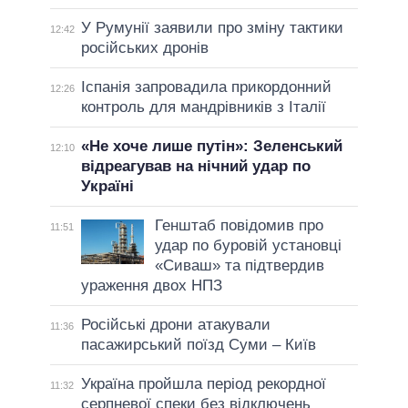
У Румунії заявили про зміну тактики
12:42
російських дронів
Іспанія запровадила прикордонний
12:26
контроль для мандрівників з Італії
«Не хоче лише путін»: Зеленський
12:10
відреагував на нічний удар по
Україні
Генштаб повідомив про
11:51
удар по буровій установці
«Сиваш» та підтвердив
ураження двох НПЗ
Російські дрони атакували
11:36
пасажирський поїзд Суми – Київ
Україна пройшла період рекордної
11:32
серпневої спеки без відключень