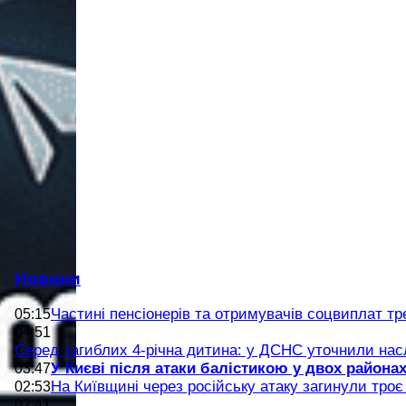
Новини
Частині пенсіонерів та отримувачів соцвиплат тр
05:15
04:51
Серед загиблих 4-річна дитина: у ДСНС уточнили насл
У Києві після атаки балістикою у двох района
03:47
На Київщині через російську атаку загинули тро
02:53
02:41