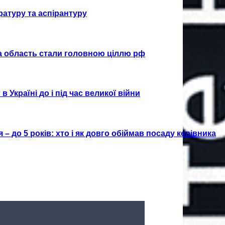
тратуру та аспірантуру
 та область стали головною ціллю рф
 Україні до і під час великої війни
я – до 5 років: хто і як довго обіймав посаду керівника