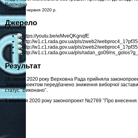
Виконано
Сказано 4 червня 2020 р.
Джерело
Результат
16 липня 2020 року Верховна Рада прийняла законопроек
Законопроектом передбачено зниження виборчої застави в 
статус "Виконано".
1 вересня 2020 року законопроект №2769 "Про внесення зм