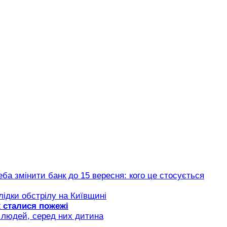
еба змінити банк до 15 вересня: кого це стосується
ідки обстрілу на Київщині
х сталися пожежі
є людей, серед них дитина