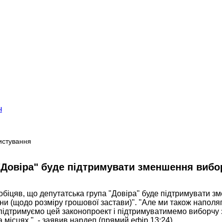
ч
ристування
"Довіра" буде підтримувати зменшення вибо
біцяв, що депутатська група "Довіра" буде підтримувати з
ни (щодо розміру грошової застави)". "Але ми також наполяг
ідтримуємо цей законопроект і підтримуватимемо виборчу за
місцях ", - заявив нардеп (прямий ефір 13:24).