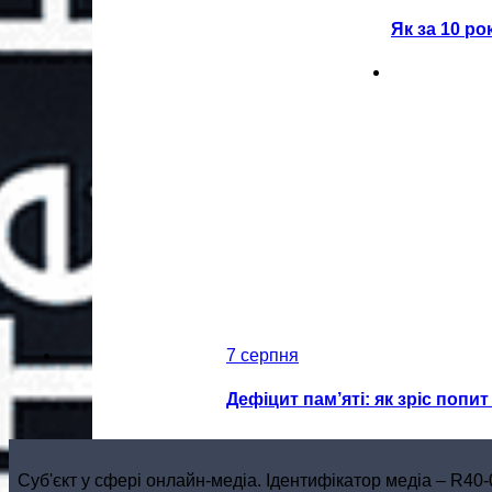
Як за 10 ро
7 серпня
Дефіцит пам’яті: як зріс попи
Cуб'єкт у сфері онлайн-медіа. Ідентифікатор медіа – R40