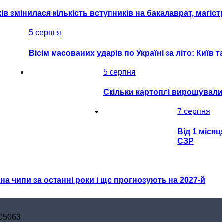
ків змінилася кількість вступників на бакалаврат, магіс
5 серпня
Вісім масованих ударів по Україні за літо: Київ
5 серпня
Скільки картоплі вирощували в
7 серпня
Від 1 місяц
СЗР
т на чипи за останні роки і що прогнозують на 2027-й
-05063