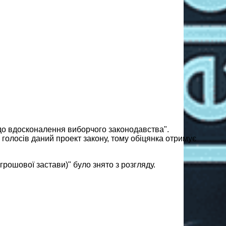
до вдосконалення виборчого законодавства".
голосів даний проект закону, тому обіцянка отримує
рошової застави)" було знято з розгляду.