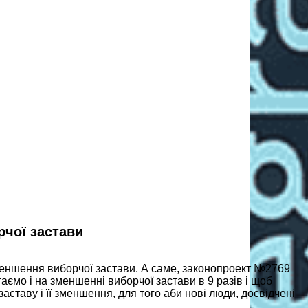
рчої застави
меншення виборчої застави. А саме, законопроект №2769
аємо і на зменшенні виборчої застави в 9 разів і щоб
ставу і її зменшення, для того аби нові люди, досвідчені