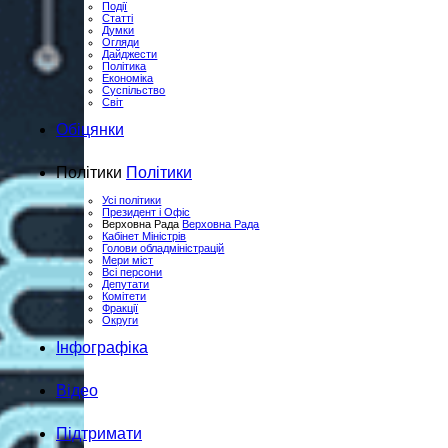
Події
Статті
Думки
Огляди
Дайджести
Політика
Економіка
Суспільство
Світ
Обiцянки
Полiтики
Полiтики
Усі політики
Президент і Офіс
Верховна Рада
Верховна Рада
Кабінет Міністрів
Голови обладміністрацій
Мери міст
Всі персони
Депутати
Комітети
Фракції
Округи
Інфографіка
Відео
Підтримати