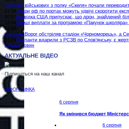
Частину військових з полку «Скеля» почали переводити
Удари рф по портах можуть удвічі скоротити експ
01:59
Розвідка США припускає, що дрон, знайдений біл
00:57
Перші виплати за програмою «Пакунок школяра» 
23:56
23:09
підсумки
Ворог обстріляв стадіон «Чорноморець», а Се
Окупанти вдарили з РСЗВ по Слов'янську, є жертв
22:29
Більше новин
АКТУАЛЬНЕ ВІДЕО
Підпишіться на наш канал
ІНФОГРАФІКА
6 серпня
Як змінився бюджет Міністерс
6 серпня