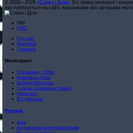
© 2009—2026
«Слово і Діло»
.
Всі права захищені і охор
яка публікується на сайті, власниками або авторами якої є
УКР
РОС
Про нас
Контакти
Правила
Моніторинг
Президент і Офіс
Верховна Рада
Кабінет Міністрів
Голови обладміністрацій
Мери міст
Всі персони
Регіони
Київ
Автономна республіка Крим