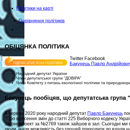
Політики на карті
Порівняння політиків
ОБІЦЯНКА ПОЛІТИКА
Twitter
Facebook
ПІДПИСАТИСЯ НА ПОЛІТИКА
Бакунець
Павло Андрійови
Народний депутат України
Член депутатської групи "ДОВІРА"
Член Комітету з питань екологічної політики та природоко
Бакунець пообіцяв, що депутатська група 
4 червня 2020 року народний депутат
Павло Бакунець
поо
"Про внесення змін до статті 225 Виборчого кодексу Украї
законопроект за №2769 також зайшов в зал. Сьогодні ми п
люди, мали можливість без грошей приходити до влади на 