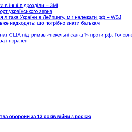
 в інші підрозділи – ЗМІ
орт українського зерна
я літака України в Лейпцигу, міг належати рф – WSJ
вже надходять: що потрібно знати батькам
нат США підтримав «пекельні санкції» проти рф. Головн
а і поранені
тва оборони за 13 років війни з росією