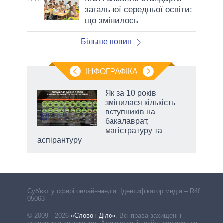
загальної середньої освіти:
що змінилось
Більше новин
ІНФОГРАФІКА
 5
Як за 10 років
вго
змінилася кількість
вступників на
бакалаврат,
магістратуру та
аспірантуру
Cуб'єкт у сфері онлайн-медіа. Ідентифікатор медіа – R40-
05063
© 2009—2026
«Слово і Діло»
.
Всі права захищені і
охороняються законом. Адміністрація сайту залишає за