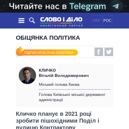
УКР
РОС
НОВИНИ
ОБІЦЯНКА ПОЛІТИКА
ОБIЦЯНКИ
СТРІЧКА
ПОЛІТИКА
ПІДПИСАТИСЯ НА ПОЛІТИКА
ПОДІЇ
ЕКОНОМІКА
ПОЛIТИКИ
СТАТТІ
СУСПІЛЬСТВО
КЛИЧКО
ІНФОГРАФІКА
ДУМКИ
СВІТ
УСІ ПОЛІТИКИ
Віталій Володимирович
ОГЛЯДИ
ПРЕЗИДЕНТ І ОФІС
Міський голова Києва
ВІДЕО
ДАЙДЖЕСТИ
ВЕРХОВНА РАДА
Голова Київської міської державної
ПІДТРИМАТИ
адміністрації
КАБІНЕТ МІНІСТРІВ
ГОЛОВИ ОБЛАДМІНІСТРАЦІЙ
ПОРІВНЯННЯ ПОЛІТИКІВ
Кличко планує в 2021 році
МЕРИ МІСТ
зробити пішохідними Поділ і
ВСІ ПЕРСОНИ
вулицю Контрактову