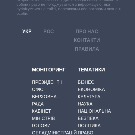
собою право не погоджуватися з інформацією, яка
публікується на сайті, власниками або авторами якої є треті
особи.
УКР
РОС
ПРО НАС
КОНТАКТИ
ПРАВИЛА
МОНІТОРИНГ
ТЕМАТИКИ
ПРЕЗИДЕНТ І
БІЗНЕС
ОФІС
ЕКОНОМІКА
ВЕРХОВНА
КУЛЬТУРА
РАДА
НАУКА
КАБІНЕТ
НАЦІОНАЛЬНА
МІНІСТРІВ
БЕЗПЕКА
ГОЛОВИ
ПОЛІТИКА
ОБЛАДМІНІСТРАЦІЙ
ПРАВО