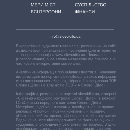
МЕРИ МІСТ
СУСПІЛЬСТВО
ВСІ ПЕРСОНИ
ФІНАНСИ
info@slovoidilo.ua
Використання будь-яких матеріалів, розміщених на сайті,
дозволяється при вказуванні посилання (для інтернет-видань
— гіперпосилання) на www.slovoidilo.ua. Посилання
(гіперпосилання) обов’язкове незалежно від повного або
часткового використання матеріалів.
Аналітична інформація про обіцянки політиків і чиновників,
що розміщені на порталі slovoidilo.ua, а також інформація про
стан виконання цих обіцянок, зібрана й опрацьована ТОВ «ІА
Слово і Діло» і є власністю ТОВ «ІА Слово і Діло».
Інфографіки, розміщені на порталі slovoidilo.ua, створені ГО
«Система народного контролю Слово і Діло» і є власністю
ГО «Система народного контролю Слово і Діло».
Матеріали, відмічені значками, публікуються на правах
реклами: «Промо», «Новини компаній», «Позиція»,
«Партнерський матеріал», «Спецпроєкт», «За підтримки».
Редакція не несе відповідальності за факти та оціночні
судження, оприлюднені у рекламних матеріалах. Згідно з
українським законодавством відповідальність за зміст