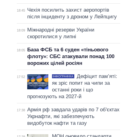
Чехія посилить захист аеропортів
18:45
після інциденту з дроном у Лейпцигу
Міжнародні резерви України
18:09
скоротилися у липні
База ФСБ та 6 суден «тіньового
18:05
флоту»: СБС атакували понад 100
ворожих цілей росіян
Дефіцит пам’яті:
ІНФОГРАФІКА
17:52
як зріс попит на чипи за
останні роки і що
прогнозують на 2027-й
Армія рф завдала ударів по 7 об'єктах
17:38
Укрнафти, які забезпечують
видобуток нафти та газу
МОН оновило стандарти
17:29