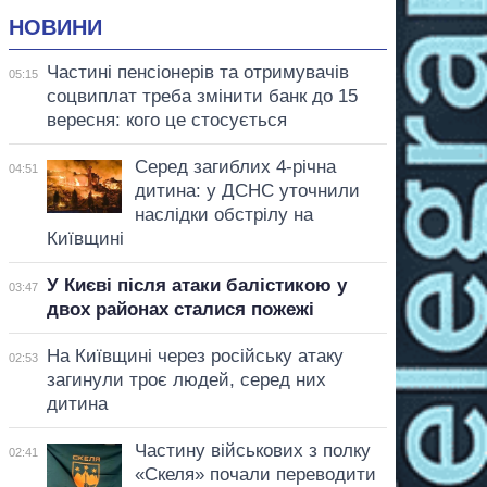
НОВИНИ
Частині пенсіонерів та отримувачів
05:15
соцвиплат треба змінити банк до 15
вересня: кого це стосується
Серед загиблих 4-річна
04:51
дитина: у ДСНС уточнили
наслідки обстрілу на
Київщині
У Києві після атаки балістикою у
03:47
двох районах сталися пожежі
На Київщині через російську атаку
02:53
загинули троє людей, серед них
дитина
Частину військових з полку
02:41
«Скеля» почали переводити