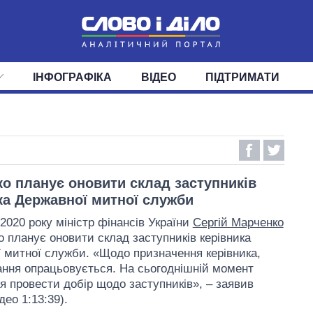
ІНФОГРАФІКА
ВІДЕО
ПІДТРИМАТИ
ІС
СТРІЧКА
ВЕРХОВНА РАДА
ПОДІЇ
СТАТТІ
КАБІНЕТ МІНІСТРІВ
ДУМКИ
ОГЛЯДИ
ГОЛОВИ ОБЛАДМІНІСТРА
ДАЙДЖЕСТИ
ПОЛІТИКА
ДЕПУТАТИ
ЕКОНОМІКА
КОМІТЕТИ
СУСПІЛЬСТВО
ФРАКЦІЇ
ОКРУГИ
СВІТ
о планує оновити склад заступників
ка Державної митної служби
2020 року міністр фінансів України
Сергій Марченко
о планує оновити склад заступників керівника
 митної служби. «Щодо призначення керівника,
ання опрацьовується. На сьогоднішній момент
я провести добір щодо заступників», – заявив
ідео 1:13:39).