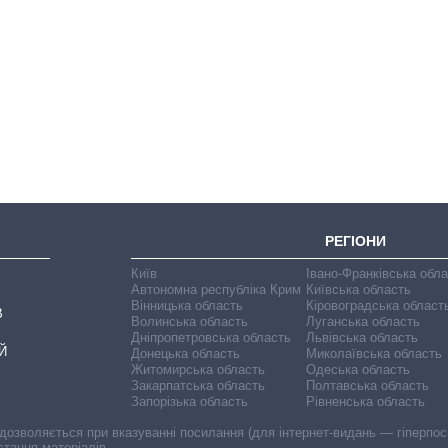
Як змінився
бюджет
Міністерства
оборони за 13
років війни з
росією
РЕГІОНИ
Київ
Івано-Франківська обл
Автономна республіка Крим
Київська область
Вінницька область
Кіровоградська област
В
Волинська область
Луганська область
Дніпропетровська область
Львівська область
Й
Донецька область
Миколаївська область
Житомирська область
Одеська область
Закарпатська область
Полтавська область
Запорізька область
Рівненська область
 дозволяється при вказуванні посилання (для інтернет-видань — гіперпоси
стання матеріалів.