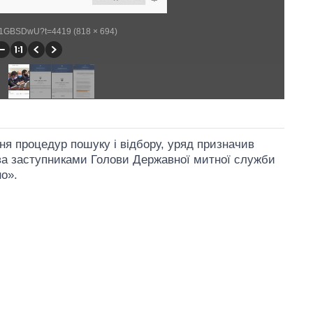
dL1GBSDwU?t=4419 (818 × 694)
ня процедур пошуку і відбору, уряд призначив
ва заступниками Голови Державної митної служби
но».