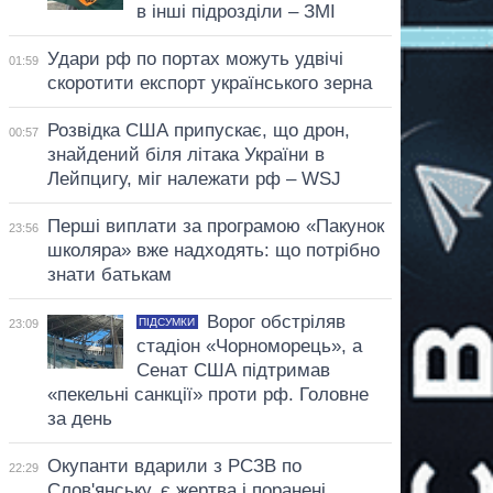
в інші підрозділи – ЗМІ
Удари рф по портах можуть удвічі
01:59
скоротити експорт українського зерна
Розвідка США припускає, що дрон,
00:57
знайдений біля літака України в
Лейпцигу, міг належати рф – WSJ
Перші виплати за програмою «Пакунок
23:56
школяра» вже надходять: що потрібно
знати батькам
Ворог обстріляв
ПІДСУМКИ
23:09
стадіон «Чорноморець», а
Сенат США підтримав
«пекельні санкції» проти рф. Головне
за день
Окупанти вдарили з РСЗВ по
22:29
Слов'янську, є жертва і поранені