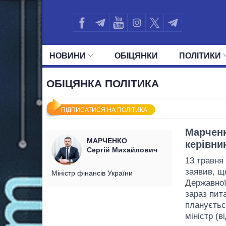
НОВИНИ
ОБIЦЯНКИ
ПОЛIТИКИ
УСІ ПОЛІТИКИ
ПРЕЗИДЕНТ І ОФ
ОБІЦЯНКА ПОЛІТИКА
ПІДПИСАТИСЯ НА ПОЛІТИКА
Марченк
МАРЧЕНКО
керівни
Сергій Михайлович
13 травня 
заявив, щ
Міністр фінансів України
Державної
зараз пит
плануєтьс
міністр (в