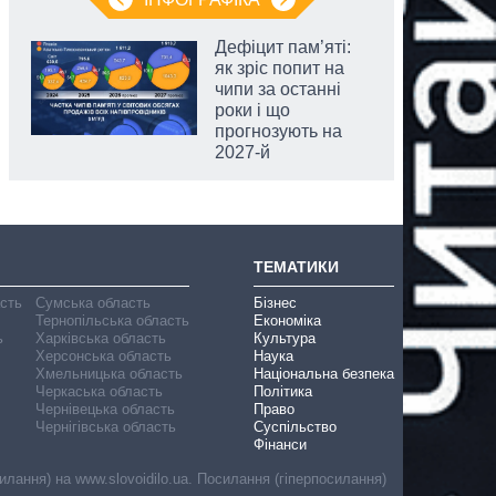
Дефіцит пам’яті:
як зріс попит на
чипи за останні
роки і що
прогнозують на
2027-й
ТЕМАТИКИ
асть
Сумська область
Бізнес
Тернопільська область
Економіка
ь
Харківська область
Культура
Херсонська область
Наука
Хмельницька область
Національна безпека
Черкаська область
Політика
Чернівецька область
Право
Чернігівська область
Суспільство
Фінанси
лання) на www.slovoidilo.ua. Посилання (гіперпосилання)