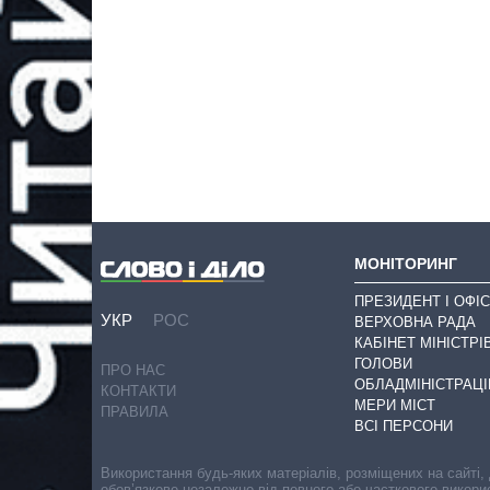
МОНІТОРИНГ
ПРЕЗИДЕНТ І ОФІС
УКР
РОС
ВЕРХОВНА РАДА
КАБІНЕТ МІНІСТРІ
ГОЛОВИ
ПРО НАС
ОБЛАДМІНІСТРАЦІ
КОНТАКТИ
МЕРИ МІСТ
ПРАВИЛА
ВСІ ПЕРСОНИ
Використання будь-яких матеріалів, розміщених на сайті,
обов’язкове незалежно від повного або часткового викори