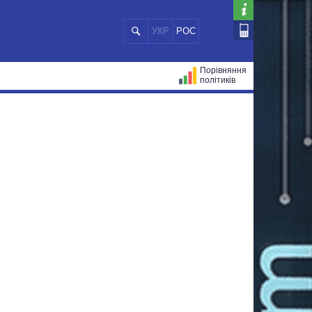
УКР
РОС
Порівняння
політиків
ЦІЙ
МЕРИ МІСТ
ВСІ ПЕРСОНИ