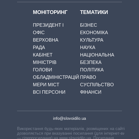
МОНІТОРИНГ
ТЕМАТИКИ
ПРЕЗИДЕНТ І
БІЗНЕС
ОФІС
ЕКОНОМІКА
ВЕРХОВНА
КУЛЬТУРА
РАДА
НАУКА
КАБІНЕТ
НАЦІОНАЛЬНА
МІНІСТРІВ
БЕЗПЕКА
ГОЛОВИ
ПОЛІТИКА
ОБЛАДМІНІСТРАЦІЙ
ПРАВО
МЕРИ МІСТ
СУСПІЛЬСТВО
ВСІ ПЕРСОНИ
ФІНАНСИ
info@slovoidilo.ua
Використання будь-яких матеріалів, розміщених на сайті,
дозволяється при вказуванні посилання (для інтернет-видань
— гіперпосилання) на www.slovoidilo.ua. Посилання