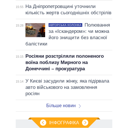
На Дніпропетровщині уточнили
15:55
кількість жертв сьогоднішніх обстрілів
Полювання
АВТОРСЬКА КОЛОНКА
15:28
за «Іскандером»: чи можна
його знищити без власної
балістики
Росіяни розстріляли полоненого
15:15
воїна поблизу Мирного на
Донеччині – прокуратура
У Києві засудили жінку, яка підірвала
15:14
авто військового на замовлення
росіян
Більше новин
ІНФОГРАФІКА