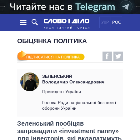
УКР
РОС
НОВИНИ
ОБІЦЯНКА ПОЛІТИКА
ОБIЦЯНКИ
СТРІЧКА
ПОЛІТИКА
ПІДПИСАТИСЯ НА ПОЛІТИКА
ПОДІЇ
ЕКОНОМІКА
ПОЛIТИКИ
СТАТТІ
СУСПІЛЬСТВО
ЗЕЛЕНСЬКИЙ
ІНФОГРАФІКА
ДУМКИ
СВІТ
УСІ ПОЛІТИКИ
Володимир Олександрович
ОГЛЯДИ
ПРЕЗИДЕНТ І ОФІС
Президент України
ВІДЕО
ДАЙДЖЕСТИ
ВЕРХОВНА РАДА
Голова Ради національної безпеки і
ПІДТРИМАТИ
оборони України
КАБІНЕТ МІНІСТРІВ
ГОЛОВИ ОБЛАДМІНІСТРАЦІЙ
ПОРІВНЯННЯ ПОЛІТИКІВ
Зеленський пообіцяв
МЕРИ МІСТ
запровадити «investment nanny»
ВСІ ПЕРСОНИ
для інвесторів, які вкладатимуть