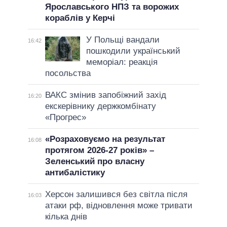
Ярославського НПЗ та ворожих
кораблів у Керчі
У Польщі вандали
16:42
пошкодили український
меморіал: реакція
посольства
ВАКС змінив запобіжний захід
16:20
екскерівнику держкомбінату
«Прогрес»
«Розраховуємо на результат
16:08
протягом 2026-27 років» –
Зеленський про власну
антибалістику
Херсон залишився без світла після
16:03
атаки рф, відновлення може тривати
кілька днів