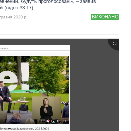
певнений, будуть проголосовані», – заявив
 (відео 33:17).
ВИКОНАНО
травня 2020 р.