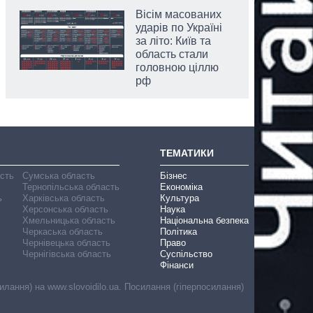
Вісім масованих
ударів по Україні
за літо: Київ та
область стали
головною ціллю
рф
ТЕМАТИКИ
асть
Сумська область
Бізнес
Тернопільська область
Економіка
ь
Харківська область
Культура
Херсонська область
Наука
Хмельницька область
Національна безпека
Черкаська область
Політика
Чернівецька область
Право
Чернігівська область
Суспільство
Фінанси
лання) на www.slovoidilo.ua. Посилання (гіперпосилання)