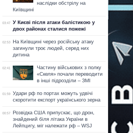
наслідки обстрілу на
Київщині
У Києві після атаки балістикою у
03:47
двох районах сталися пожежі
На Київщині через російську атаку
02:53
загинули троє людей, серед них
дитина
Частину військових з полку
02:41
«Скеля» почали переводити
в інші підрозділи – ЗМІ
Удари рф по портах можуть удвічі
01:59
скоротити експорт українського зерна
Розвідка США припускає, що дрон,
00:57
знайдений біля літака України в
Лейпцигу, міг належати рф – WSJ