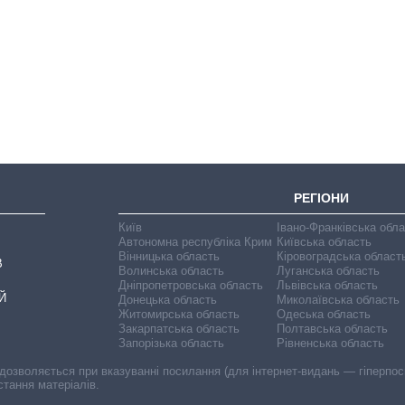
Від 1 місяця – до 5
років: хто і як
довго обіймав
посаду керівника
СЗР
РЕГІОНИ
Київ
Івано-Франківська обл
Автономна республіка Крим
Київська область
Вінницька область
Кіровоградська област
В
Волинська область
Луганська область
Дніпропетровська область
Львівська область
Й
Донецька область
Миколаївська область
Житомирська область
Одеська область
Закарпатська область
Полтавська область
Запорізька область
Рівненська область
 дозволяється при вказуванні посилання (для інтернет-видань — гіперпоси
стання матеріалів.