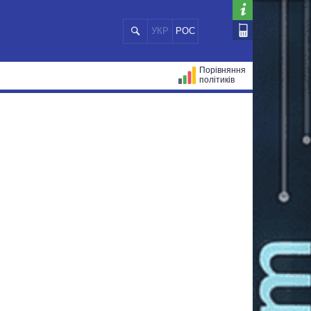
УКР
РОС
Порівняння
політиків
ЦІЙ
МЕРИ МІСТ
ВСІ ПЕРСОНИ