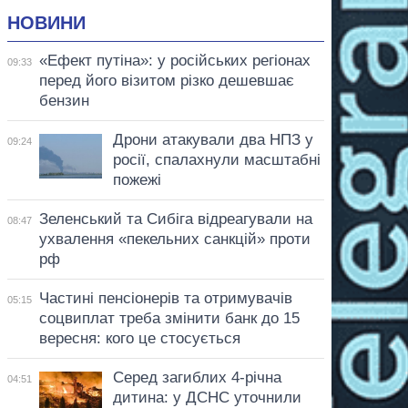
НОВИНИ
«Ефект путіна»: у російських регіонах
09:33
перед його візитом різко дешевшає
бензин
Дрони атакували два НПЗ у
09:24
росії, спалахнули масштабні
пожежі
Зеленський та Сибіга відреагували на
08:47
ухвалення «пекельних санкцій» проти
рф
Частині пенсіонерів та отримувачів
05:15
соцвиплат треба змінити банк до 15
вересня: кого це стосується
Серед загиблих 4-річна
04:51
дитина: у ДСНС уточнили