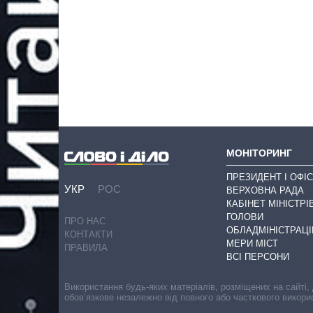
МОНІТОРИНГ
ПРЕЗИДЕНТ І ОФІС
УКР
РОС
ВЕРХОВНА РАДА
КАБІНЕТ МІНІСТРІ
ГОЛОВИ
ПРО НАС
ОБЛАДМІНІСТРАЦІ
КОНТАКТИ
МЕРИ МІСТ
ПРАВИЛА
ВСІ ПЕРСОНИ
Використання будь-яких матеріалів, розміщених на сайті,
обов’язкове незалежно від повного або часткового викори