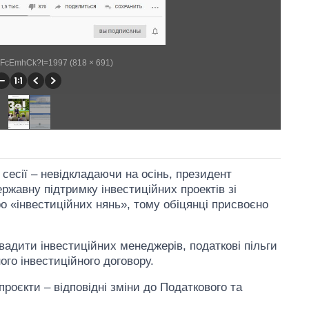
jY3FcEmhCk?t=1997 (818 × 691)
 сесії – невідкладаючи на осінь, президент
ржавну підтримку інвестиційних проектів зі
о «інвестиційних нянь», тому обіцянці присвоєно
адити інвестиційних менеджерів, податкові пільги
ного інвестиційного договору.
проєкти – відповідні зміни до Податкового та