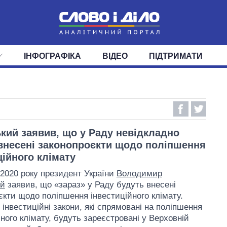
ІНФОГРАФІКА
ВІДЕО
ПІДТРИМАТИ
ІС
СТРІЧКА
ВЕРХОВНА РАДА
ПОДІЇ
СТАТТІ
КАБІНЕТ МІНІСТРІВ
ДУМКИ
ОГЛЯДИ
ГОЛОВИ ОБЛАДМІНІСТРА
ДАЙДЖЕСТИ
ПОЛІТИКА
ДЕПУТАТИ
ЕКОНОМІКА
КОМІТЕТИ
СУСПІЛЬСТВО
ФРАКЦІЇ
ОКРУГИ
СВІТ
кий заявив, що у Раду невідкладно
внесені законопроєкти щодо поліпшення
ційного клімату
 2020 року президент України
Володимир
ий
заявив, що «зараз» у Раду будуть внесені
єкти щодо поліпшення інвестиційного клімату.
 інвестиційні закони, які спрямовані на поліпшення
ного клімату, будуть зареєстровані у Верховній