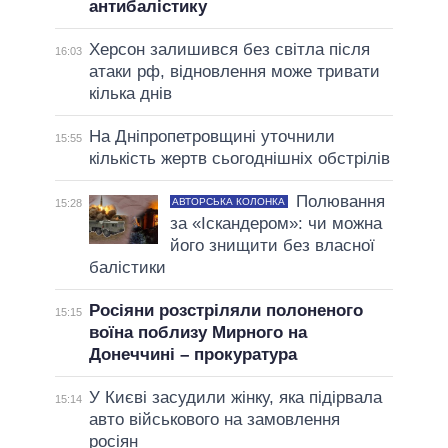
антибалістику
Херсон залишився без світла після
16:03
атаки рф, відновлення може тривати
кілька днів
На Дніпропетровщині уточнили
15:55
кількість жертв сьогоднішніх обстрілів
Полювання
АВТОРСЬКА КОЛОНКА
15:28
за «Іскандером»: чи можна
його знищити без власної
балістики
Росіяни розстріляли полоненого
15:15
воїна поблизу Мирного на
Донеччині – прокуратура
У Києві засудили жінку, яка підірвала
15:14
авто військового на замовлення
росіян