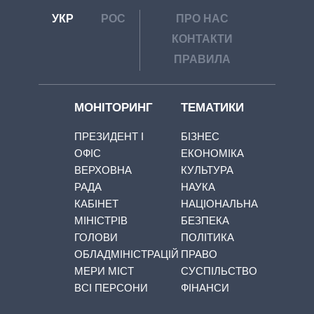
УКР
РОС
ПРО НАС
КОНТАКТИ
ПРАВИЛА
МОНІТОРИНГ
ТЕМАТИКИ
ПРЕЗИДЕНТ І
БІЗНЕС
ОФІС
ЕКОНОМІКА
ВЕРХОВНА
КУЛЬТУРА
РАДА
НАУКА
КАБІНЕТ
НАЦІОНАЛЬНА
МІНІСТРІВ
БЕЗПЕКА
ГОЛОВИ
ПОЛІТИКА
ОБЛАДМІНІСТРАЦІЙ
ПРАВО
МЕРИ МІСТ
СУСПІЛЬСТВО
ВСІ ПЕРСОНИ
ФІНАНСИ