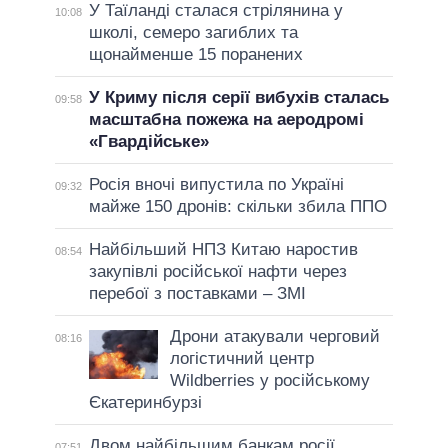
У Таїланді сталася стрілянина у
10:08
школі, семеро загиблих та
щонайменше 15 поранених
У Криму після серії вибухів сталась
09:58
масштабна пожежа на аеродромі
«Гвардійське»
Росія вночі випустила по Україні
09:32
майже 150 дронів: скільки збила ППО
Найбільший НПЗ Китаю наростив
08:54
закупівлі російської нафти через
перебої з поставками – ЗМІ
Дрони атакували черговий
08:16
логістичний центр
Wildberries у російському
Єкатеринбурзі
Двом найбільшим банкам росії
07:51