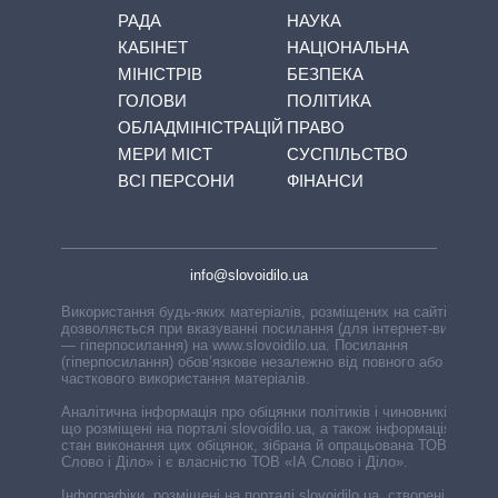
РАДА
НАУКА
КАБІНЕТ
НАЦІОНАЛЬНА
МІНІСТРІВ
БЕЗПЕКА
ГОЛОВИ
ПОЛІТИКА
ОБЛАДМІНІСТРАЦІЙ
ПРАВО
МЕРИ МІСТ
СУСПІЛЬСТВО
ВСІ ПЕРСОНИ
ФІНАНСИ
info@slovoidilo.ua
Використання будь-яких матеріалів, розміщених на сайті,
дозволяється при вказуванні посилання (для інтернет-видань
— гіперпосилання) на www.slovoidilo.ua. Посилання
(гіперпосилання) обов’язкове незалежно від повного або
часткового використання матеріалів.
Аналітична інформація про обіцянки політиків і чиновників,
що розміщені на порталі slovoidilo.ua, а також інформація про
стан виконання цих обіцянок, зібрана й опрацьована ТОВ «ІА
Слово і Діло» і є власністю ТОВ «ІА Слово і Діло».
Інфографіки, розміщені на порталі slovoidilo.ua, створені ГО