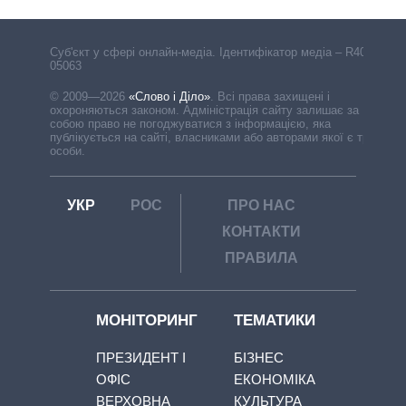
Cуб'єкт у сфері онлайн-медіа. Ідентифікатор медіа – R40-
05063
© 2009—2026
«Слово і Діло»
.
Всі права захищені і
охороняються законом. Адміністрація сайту залишає за
собою право не погоджуватися з інформацією, яка
публікується на сайті, власниками або авторами якої є треті
особи.
УКР
РОС
ПРО НАС
КОНТАКТИ
ПРАВИЛА
МОНІТОРИНГ
ТЕМАТИКИ
ПРЕЗИДЕНТ І
БІЗНЕС
ОФІС
ЕКОНОМІКА
ВЕРХОВНА
КУЛЬТУРА