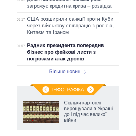
загрожує кредитна криза – розвідка
США розширили санкції проти Куби
05:17
через військову співпрацю з росією,
Китаєм та Іраном
Радник президента попередив
04:57
бізнес про фейкові листи з
погрозами атак дронів
Більше новин
ІНФОГРАФІКА
и на
Скільки картоплі
вирощували в Україні
а
до і під час великої
війни