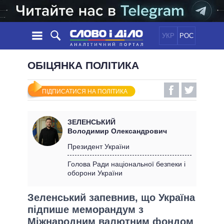
УКР
РОС
НОВИНИ
ОБІЦЯНКА ПОЛІТИКА
ОБIЦЯНКИ
СТРІЧКА
ПОЛІТИКА
ПІДПИСАТИСЯ НА ПОЛІТИКА
ПОДІЇ
ЕКОНОМІКА
ПОЛIТИКИ
СТАТТІ
СУСПІЛЬСТВО
ЗЕЛЕНСЬКИЙ
ІНФОГРАФІКА
ДУМКИ
СВІТ
УСІ ПОЛІТИКИ
Володимир Олександрович
ОГЛЯДИ
ПРЕЗИДЕНТ І ОФІС
Президент України
ВІДЕО
ДАЙДЖЕСТИ
ВЕРХОВНА РАДА
Голова Ради національної безпеки і
ПІДТРИМАТИ
оборони України
КАБІНЕТ МІНІСТРІВ
ГОЛОВИ ОБЛАДМІНІСТРАЦІЙ
ПОРІВНЯННЯ ПОЛІТИКІВ
Зеленський запевнив, що Україна
МЕРИ МІСТ
підпише меморандум з
ВСІ ПЕРСОНИ
Міжнародним валютним фондом