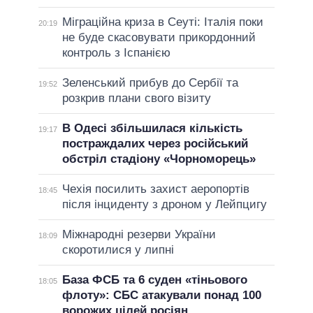
Міграційна криза в Сеуті: Італія поки
20:19
не буде скасовувати прикордонний
контроль з Іспанією
Зеленський прибув до Сербії та
19:52
розкрив плани свого візиту
В Одесі збільшилася кількість
19:17
постраждалих через російський
обстріл стадіону «Чорноморець»
Чехія посилить захист аеропортів
18:45
після інциденту з дроном у Лейпцигу
Міжнародні резерви України
18:09
скоротилися у липні
База ФСБ та 6 суден «тіньового
18:05
флоту»: СБС атакували понад 100
ворожих цілей росіян