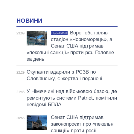
НОВИНИ
Ворог обстріляв
ПІДСУМКИ
23:09
стадіон «Чорноморець», а
Сенат США підтримав
«пекельні санкції» проти рф. Головне
за день
Окупанти вдарили з РСЗВ по
22:29
Слов'янську, є жертва і поранені
У Німеччині над військовою базою, де
21:45
ремонтують системи Patriot, помітили
невідомі БПЛА
Сенат США підтримав
20:55
законопроєкт про «пекельні
санкції» проти росії