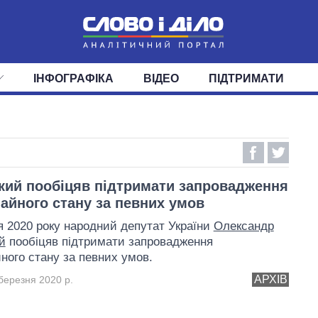
ІНФОГРАФІКА
ВІДЕО
ПІДТРИМАТИ
ІС
СТРІЧКА
ВЕРХОВНА РАДА
ПОДІЇ
СТАТТІ
КАБІНЕТ МІНІСТРІВ
ДУМКИ
ОГЛЯДИ
ГОЛОВИ ОБЛАДМІНІСТРА
ДАЙДЖЕСТИ
ПОЛІТИКА
ДЕПУТАТИ
ЕКОНОМІКА
КОМІТЕТИ
СУСПІЛЬСТВО
ФРАКЦІЇ
ОКРУГИ
СВІТ
кий пообіцяв підтримати запровадження
айного стану за певних умов
я 2020 року народний депутат України
Олександр
й
пообіцяв підтримати запровадження
ного стану за певних умов.
АРХІВ
березня 2020 р.