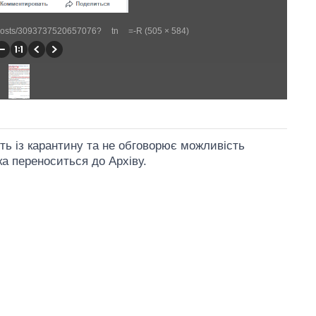
posts/3093737520657076?__tn__=-R (505 × 584)
ть із карантину та не обговорює можливість
а переноситься до Архіву.