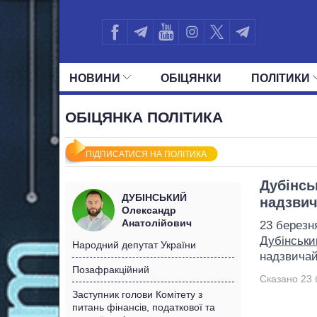
НОВИНИ
ОБIЦЯНКИ
ПОЛIТИКИ
УСІ ПОЛІТИКИ
ПРЕЗИДЕНТ І ОФ
ОБІЦЯНКА ПОЛІТИКА
ПІДПИСАТИСЯ НА ПОЛІТИКА
Дубінсь
ДУБІНСЬКИЙ
надзвич
Олександр
Анатолійович
23 березн
Дубінськи
Народний депутат України
надзвичай
Позафракційний
Сказано 23 
Заступник голови Комітету з
питань фінансів, податкової та