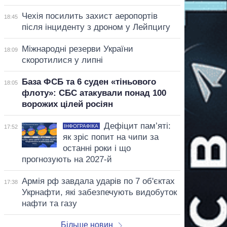
Чехія посилить захист аеропортів
18:45
після інциденту з дроном у Лейпцигу
Міжнародні резерви України
18:09
скоротилися у липні
База ФСБ та 6 суден «тіньового
18:05
флоту»: СБС атакували понад 100
ворожих цілей росіян
Дефіцит пам’яті:
ІНФОГРАФІКА
17:52
як зріс попит на чипи за
останні роки і що
прогнозують на 2027-й
Армія рф завдала ударів по 7 об'єктах
17:38
Укрнафти, які забезпечують видобуток
нафти та газу
Більше новин