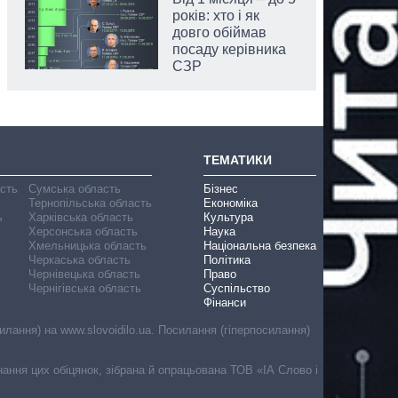
років: хто і як
довго обіймав
посаду керівника
СЗР
ТЕМАТИКИ
асть
Сумська область
Бізнес
Тернопільська область
Економіка
ь
Харківська область
Культура
Херсонська область
Наука
Хмельницька область
Національна безпека
Черкаська область
Політика
Чернівецька область
Право
Чернігівська область
Суспільство
Фінанси
лання) на www.slovoidilo.ua. Посилання (гіперпосилання)
онання цих обіцянок, зібрана й опрацьована ТОВ «ІА Слово і