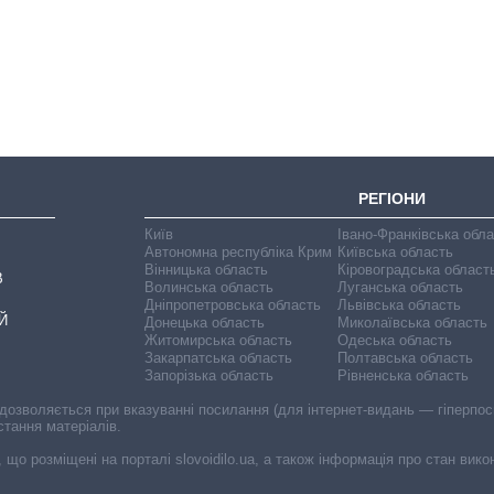
вирощували в
Україні до і під час
великої війни
РЕГІОНИ
Київ
Івано-Франківська обл
Автономна республіка Крим
Київська область
Вінницька область
Кіровоградська област
В
Волинська область
Луганська область
Дніпропетровська область
Львівська область
Й
Донецька область
Миколаївська область
Житомирська область
Одеська область
Закарпатська область
Полтавська область
Запорізька область
Рівненська область
 дозволяється при вказуванні посилання (для інтернет-видань — гіперпоси
стання матеріалів.
, що розміщені на порталі slovoidilo.ua, а також інформація про стан вик