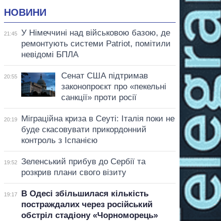
НОВИНИ
У Німеччині над військовою базою, де
21:45
ремонтують системи Patriot, помітили
невідомі БПЛА
Сенат США підтримав
20:55
законопроєкт про «пекельні
санкції» проти росії
Міграційна криза в Сеуті: Італія поки не
20:19
буде скасовувати прикордонний
контроль з Іспанією
Зеленський прибув до Сербії та
19:52
розкрив плани свого візиту
В Одесі збільшилася кількість
19:17
постраждалих через російський
обстріл стадіону «Чорноморець»