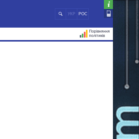
УКР
РОС
Порівняння
політиків
ЦІЙ
МЕРИ МІСТ
ВСІ ПЕРСОНИ