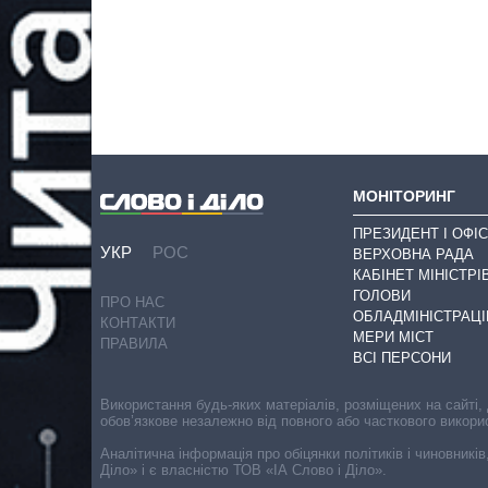
МОНІТОРИНГ
ПРЕЗИДЕНТ І ОФІС
УКР
РОС
ВЕРХОВНА РАДА
КАБІНЕТ МІНІСТРІ
ГОЛОВИ
ПРО НАС
ОБЛАДМІНІСТРАЦІ
КОНТАКТИ
МЕРИ МІСТ
ПРАВИЛА
ВСІ ПЕРСОНИ
Використання будь-яких матеріалів, розміщених на сайті,
обов’язкове незалежно від повного або часткового викори
Аналітична інформація про обіцянки політиків і чиновників
Діло» і є власністю ТОВ «ІА Слово і Діло».