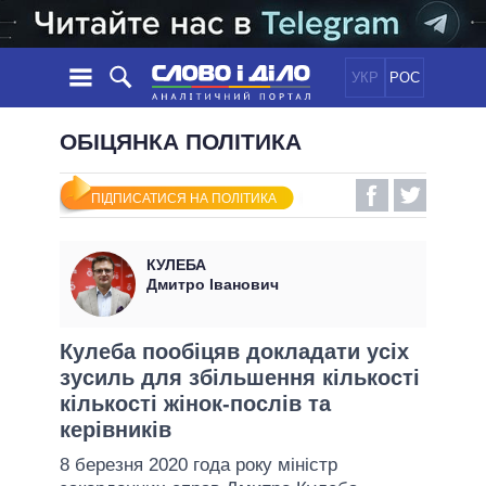
УКР
РОС
НОВИНИ
ОБІЦЯНКА ПОЛІТИКА
ОБIЦЯНКИ
СТРІЧКА
ПОЛІТИКА
ПІДПИСАТИСЯ НА ПОЛІТИКА
ПОДІЇ
ЕКОНОМІКА
ПОЛIТИКИ
СТАТТІ
СУСПІЛЬСТВО
КУЛЕБА
ІНФОГРАФІКА
ДУМКИ
СВІТ
УСІ ПОЛІТИКИ
Дмитро Іванович
ОГЛЯДИ
ПРЕЗИДЕНТ І ОФІС
ВІДЕО
ДАЙДЖЕСТИ
ВЕРХОВНА РАДА
Кулеба пообіцяв докладати усіх
ПІДТРИМАТИ
зусиль для збільшення кількості
КАБІНЕТ МІНІСТРІВ
кількості жінок-послів та
ГОЛОВИ ОБЛАДМІНІСТРАЦІЙ
ПОРІВНЯННЯ ПОЛІТИКІВ
керівників
МЕРИ МІСТ
8 березня 2020 года року міністр
ВСІ ПЕРСОНИ