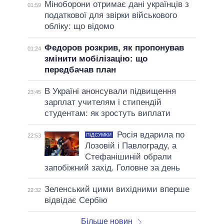
Міноборони отримає дані українців з
01:59
податкової для звірки військового
обліку: що відомо
Федоров розкрив, як пропонував
01:24
змінити мобілізацію: що
передбачав план
В Україні анонсували підвищення
23:45
зарплат учителям і стипендій
студентам: як зростуть виплати
Росія вдарила по
ПІДСУМКИ
22:53
Лозовій і Павлограду, а
Стефанішиній обрали
запобіжний захід. Головне за день
Зеленський цими вихідними вперше
22:32
відвідає Сербію
Більше новин