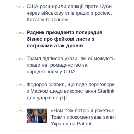
США розширили санкції проти Куби
05:17
через військову співпрацю з росією,
Китаєм та Іраном
Радник президента попередив
04:57
бізнес про фейкові листи з
погрозами атак дронів
Трамп підписав укази, які обмежують
04:39
право на громадянство за
народженням у США
Федоров заявив, що веде переговори
03:56
з Маском щодо використання Starlink
для ударів по рф
«Нам теж потрібні ракети»:
02:59
Трамп прокоментував запит
України на Patriot