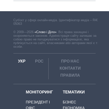
Cуб'єкт у сфері онлайн-медіа. Ідентифікатор медіа – R40-
05063
© 2009—2026
«Слово і Діло»
.
Всі права захищені і
охороняються законом. Адміністрація сайту залишає за
собою право не погоджуватися з інформацією, яка
публікується на сайті, власниками або авторами якої є треті
особи.
УКР
РОС
ПРО НАС
КОНТАКТИ
ПРАВИЛА
МОНІТОРИНГ
ТЕМАТИКИ
ПРЕЗИДЕНТ І
БІЗНЕС
ОФІС
ЕКОНОМІКА