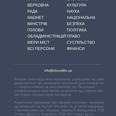
ВЕРХОВНА
КУЛЬТУРА
РАДА
НАУКА
КАБІНЕТ
НАЦІОНАЛЬНА
МІНІСТРІВ
БЕЗПЕКА
ГОЛОВИ
ПОЛІТИКА
ОБЛАДМІНІСТРАЦІЙ
ПРАВО
МЕРИ МІСТ
СУСПІЛЬСТВО
ВСІ ПЕРСОНИ
ФІНАНСИ
info@slovoidilo.ua
Використання будь-яких матеріалів, розміщених на сайті,
дозволяється при вказуванні посилання (для інтернет-видань
— гіперпосилання) на www.slovoidilo.ua. Посилання
(гіперпосилання) обов’язкове незалежно від повного або
часткового використання матеріалів.
Аналітична інформація про обіцянки політиків і чиновників,
що розміщені на порталі slovoidilo.ua, а також інформація про
стан виконання цих обіцянок, зібрана й опрацьована ТОВ «ІА
Слово і Діло» і є власністю ТОВ «ІА Слово і Діло».