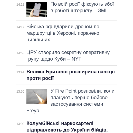
По всій росії фіксують збої
14:19
в роботі інтернету – ЗМІ
Війська рф вдарили дроном по
14:17
маршрутці в Херсоні, поранено
цивільних
ЦРУ створило секретну оперативну
13:52
групу щодо Куби – NYT
Велика Британія розширила санкції
13:41
проти росії
У Fire Point розповіли, коли
13:30
планують перше бойове
застосування системи
Freya
Колумбійські наркокартелі
13:02
відправляють до України бійців,