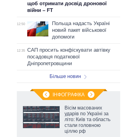
щоб отримати досвід дронової
війни – FT
Польща надасть Україні
12:50
новий пакет військової
допомоги
САП просить конфіскувати автівку
12:35
посадовця податкової
Дніпропетровщини
Більше новин
ІНФОГРАФІКА
Вісім масованих
раїні
ударів по Україні за
ої
літо: Київ та область
стали головною
ціллю рф