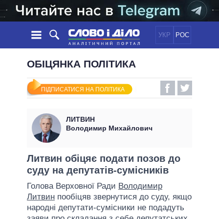
УКР
РОС
НОВИНИ
ОБІЦЯНКА ПОЛІТИКА
ОБIЦЯНКИ
СТРІЧКА
ПОЛІТИКА
ПІДПИСАТИСЯ НА ПОЛІТИКА
ПОДІЇ
ЕКОНОМІКА
ПОЛIТИКИ
СТАТТІ
СУСПІЛЬСТВО
ЛИТВИН
ІНФОГРАФІКА
ДУМКИ
СВІТ
УСІ ПОЛІТИКИ
Володимир Михайлович
ОГЛЯДИ
ПРЕЗИДЕНТ І ОФІС
ВІДЕО
ДАЙДЖЕСТИ
ВЕРХОВНА РАДА
Литвин обіцяє подати позов до
ПІДТРИМАТИ
суду на депутатів-сумісників
КАБІНЕТ МІНІСТРІВ
ГОЛОВИ ОБЛАДМІНІСТРАЦІЙ
Голова Верховної Ради
Володимир
ПОРІВНЯННЯ ПОЛІТИКІВ
Литвин
пообіцяв звернутися до суду, якщо
МЕРИ МІСТ
народні депутати-сумісники не подадуть
ВСІ ПЕРСОНИ
заяви про складання з себе депутатських