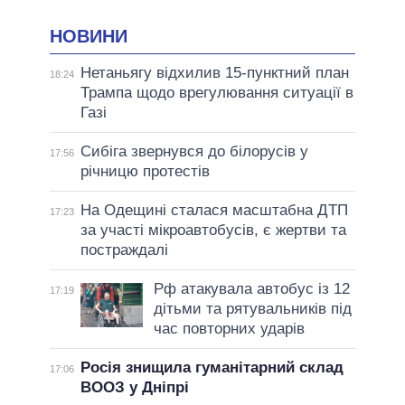
НОВИНИ
Нетаньягу відхилив 15-пунктний план
18:24
Трампа щодо врегулювання ситуації в
Газі
Сибіга звернувся до білорусів у
17:56
річницю протестів
На Одещині сталася масштабна ДТП
17:23
за участі мікроавтобусів, є жертви та
постраждалі
Рф атакувала автобус із 12
17:19
дітьми та рятувальників під
час повторних ударів
Росія знищила гуманітарний склад
17:06
ВООЗ у Дніпрі