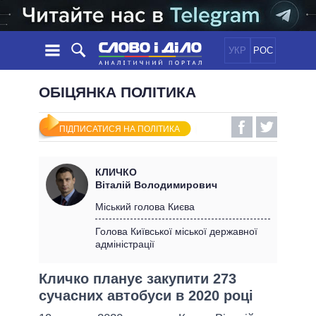
УКР
РОС
НОВИНИ
ОБІЦЯНКА ПОЛІТИКА
ОБIЦЯНКИ
СТРІЧКА
ПОЛІТИКА
ПІДПИСАТИСЯ НА ПОЛІТИКА
ПОДІЇ
ЕКОНОМІКА
ПОЛIТИКИ
СТАТТІ
СУСПІЛЬСТВО
КЛИЧКО
ІНФОГРАФІКА
ДУМКИ
СВІТ
УСІ ПОЛІТИКИ
Віталій Володимирович
ОГЛЯДИ
ПРЕЗИДЕНТ І ОФІС
Міський голова Києва
ВІДЕО
ДАЙДЖЕСТИ
ВЕРХОВНА РАДА
Голова Київської міської державної
ПІДТРИМАТИ
адміністрації
КАБІНЕТ МІНІСТРІВ
ГОЛОВИ ОБЛАДМІНІСТРАЦІЙ
ПОРІВНЯННЯ ПОЛІТИКІВ
Кличко планує закупити 273
МЕРИ МІСТ
сучасних автобуси в 2020 році
ВСІ ПЕРСОНИ