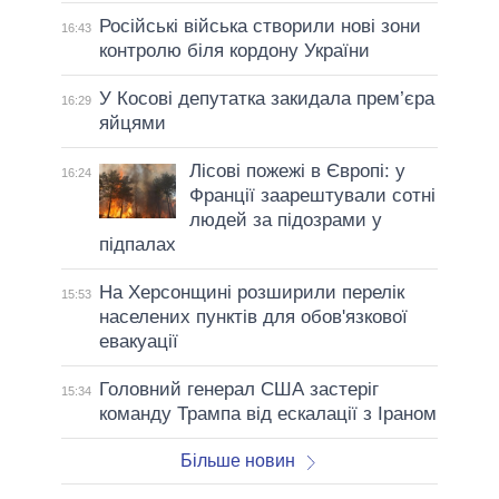
Російські війська створили нові зони
16:43
контролю біля кордону України
У Косові депутатка закидала прем’єра
16:29
яйцями
Лісові пожежі в Європі: у
16:24
Франції заарештували сотні
людей за підозрами у
підпалах
На Херсонщині розширили перелік
15:53
населених пунктів для обов'язкової
евакуації
Головний генерал США застеріг
15:34
команду Трампа від ескалації з Іраном
Більше новин