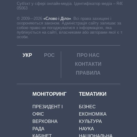
Cуб'єкт у сфері онлайн-медіа. Ідентифікатор медіа – R40-
05063
© 2009—2026
«Слово і Діло»
.
Всі права захищені і
охороняються законом. Адміністрація сайту залишає за
собою право не погоджуватися з інформацією, яка
публікується на сайті, власниками або авторами якої є треті
особи.
УКР
РОС
ПРО НАС
КОНТАКТИ
ПРАВИЛА
МОНІТОРИНГ
ТЕМАТИКИ
ПРЕЗИДЕНТ І
БІЗНЕС
ОФІС
ЕКОНОМІКА
ВЕРХОВНА
КУЛЬТУРА
РАДА
НАУКА
КАБІНЕТ
НАЦІОНАЛЬНА