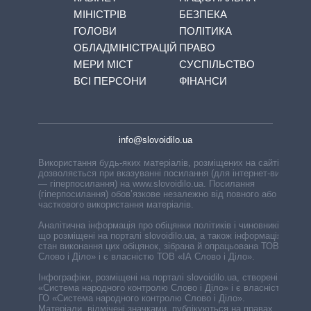
МІНІСТРІВ
БЕЗПЕКА
ГОЛОВИ
ПОЛІТИКА
ОБЛАДМІНІСТРАЦІЙ
ПРАВО
МЕРИ МІСТ
СУСПІЛЬСТВО
ВСІ ПЕРСОНИ
ФІНАНСИ
info@slovoidilo.ua
Використання будь-яких матеріалів, розміщених на сайті,
дозволяється при вказуванні посилання (для інтернет-видань
— гіперпосилання) на www.slovoidilo.ua. Посилання
(гіперпосилання) обов’язкове незалежно від повного або
часткового використання матеріалів.
Аналітична інформація про обіцянки політиків і чиновників,
що розміщені на порталі slovoidilo.ua, а також інформація про
стан виконання цих обіцянок, зібрана й опрацьована ТОВ «ІА
Слово і Діло» і є власністю ТОВ «ІА Слово і Діло».
Інфографіки, розміщені на порталі slovoidilo.ua, створені ГО
«Система народного контролю Слово і Діло» і є власністю
ГО «Система народного контролю Слово і Діло».
Матеріали, відмічені значками, публікуються на правах