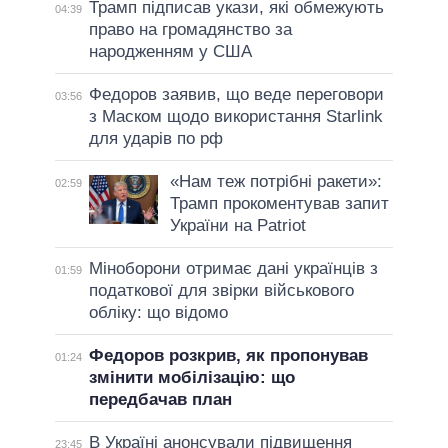
Трамп підписав укази, які обмежують
04:39
право на громадянство за
народженням у США
Федоров заявив, що веде переговори
03:56
з Маском щодо використання Starlink
для ударів по рф
«Нам теж потрібні ракети»:
02:59
Трамп прокоментував запит
України на Patriot
Міноборони отримає дані українців з
01:59
податкової для звірки військового
обліку: що відомо
Федоров розкрив, як пропонував
01:24
змінити мобілізацію: що
передбачав план
В Україні анонсували підвищення
23:45