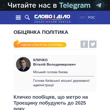
УКР
РОС
НОВИНИ
ОБІЦЯНКА ПОЛІТИКА
ОБIЦЯНКИ
СТРІЧКА
ПОЛІТИКА
ПІДПИСАТИСЯ НА ПОЛІТИКА
ПОДІЇ
ЕКОНОМІКА
ПОЛIТИКИ
СТАТТІ
СУСПІЛЬСТВО
КЛИЧКО
ІНФОГРАФІКА
ДУМКИ
СВІТ
УСІ ПОЛІТИКИ
Віталій Володимирович
ОГЛЯДИ
ПРЕЗИДЕНТ І ОФІС
Міський голова Києва
ВІДЕО
ДАЙДЖЕСТИ
ВЕРХОВНА РАДА
Голова Київської міської державної
ПІДТРИМАТИ
адміністрації
КАБІНЕТ МІНІСТРІВ
ГОЛОВИ ОБЛАДМІНІСТРАЦІЙ
ПОРІВНЯННЯ ПОЛІТИКІВ
Кличко пообіцяв, що метро на
МЕРИ МІСТ
Троєщину побудують до 2025
ВСІ ПЕРСОНИ
року