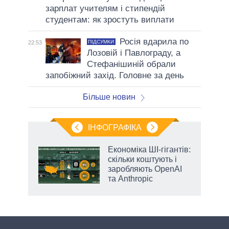
зарплат учителям і стипендій
студентам: як зростуть виплати
Росія вдарила по
ПІДСУМКИ
22:53
Лозовій і Павлограду, а
Стефанішиній обрали
запобіжний захід. Головне за день
Більше новин
ІНФОГРАФІКА
и на
Економіка ШІ-гігантів:
скільки коштують і
а
заробляють OpenAI
та Anthropic
аспі