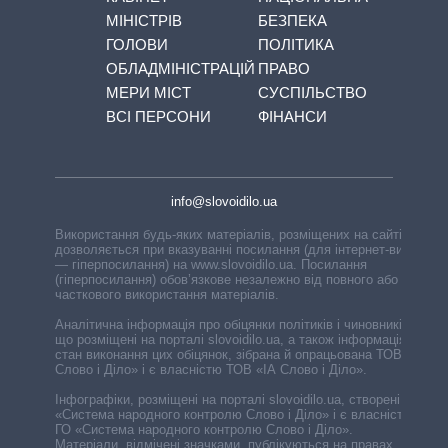
МІНІСТРІВ
БЕЗПЕКА
ГОЛОВИ
ПОЛІТИКА
ОБЛАДМІНІСТРАЦІЙ
ПРАВО
МЕРИ МІСТ
СУСПІЛЬСТВО
ВСІ ПЕРСОНИ
ФІНАНСИ
info@slovoidilo.ua
Використання будь-яких матеріалів, розміщених на сайті,
дозволяється при вказуванні посилання (для інтернет-видань
— гіперпосилання) на www.slovoidilo.ua. Посилання
(гіперпосилання) обов’язкове незалежно від повного або
часткового використання матеріалів.
Аналітична інформація про обіцянки політиків і чиновників,
що розміщені на порталі slovoidilo.ua, а також інформація про
стан виконання цих обіцянок, зібрана й опрацьована ТОВ «ІА
Слово і Діло» і є власністю ТОВ «ІА Слово і Діло».
Інфографіки, розміщені на порталі slovoidilo.ua, створені ГО
«Система народного контролю Слово і Діло» і є власністю
ГО «Система народного контролю Слово і Діло».
Матеріали, відмічені значками, публікуються на правах