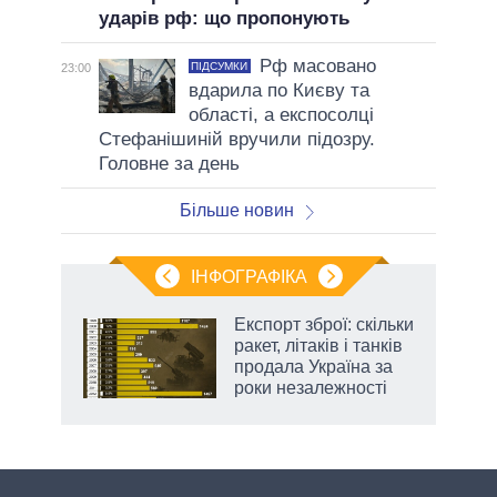
ударів рф: що пропонують
Рф масовано
ПІДСУМКИ
23:00
вдарила по Києву та
області, а експосолці
Стефанішиній вручили підозру.
Головне за день
Більше новин
ІНФОГРАФІКА
Експорт зброї: скільки
 за
ракет, літаків і танків
асть
продала Україна за
роки незалежності