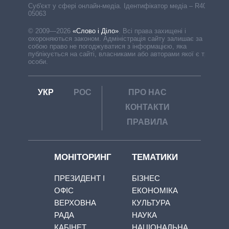
Cуб'єкт у сфері онлайн-медіа. Ідентифікатор медіа – R40-
05063
© 2009—2026
«Слово і Діло»
.
Всі права захищені і
охороняються законом. Адміністрація сайту залишає за
собою право не погоджуватися з інформацією, яка
публікується на сайті, власниками або авторами якої є треті
особи.
УКР
РОС
ПРО НАС
КОНТАКТИ
ПРАВИЛА
МОНІТОРИНГ
ТЕМАТИКИ
ПРЕЗИДЕНТ І
БІЗНЕС
ОФІС
ЕКОНОМІКА
ВЕРХОВНА
КУЛЬТУРА
РАДА
НАУКА
КАБІНЕТ
НАЦІОНАЛЬНА