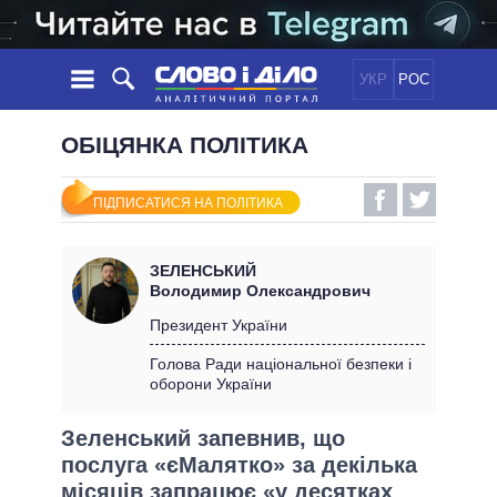
УКР
РОС
НОВИНИ
ОБІЦЯНКА ПОЛІТИКА
ОБIЦЯНКИ
СТРІЧКА
ПОЛІТИКА
ПІДПИСАТИСЯ НА ПОЛІТИКА
ПОДІЇ
ЕКОНОМІКА
ПОЛIТИКИ
СТАТТІ
СУСПІЛЬСТВО
ЗЕЛЕНСЬКИЙ
ІНФОГРАФІКА
ДУМКИ
СВІТ
УСІ ПОЛІТИКИ
Володимир Олександрович
ОГЛЯДИ
ПРЕЗИДЕНТ І ОФІС
Президент України
ВІДЕО
ДАЙДЖЕСТИ
ВЕРХОВНА РАДА
Голова Ради національної безпеки і
ПІДТРИМАТИ
оборони України
КАБІНЕТ МІНІСТРІВ
ГОЛОВИ ОБЛАДМІНІСТРАЦІЙ
ПОРІВНЯННЯ ПОЛІТИКІВ
Зеленський запевнив, що
МЕРИ МІСТ
послуга «єМалятко» за декілька
ВСІ ПЕРСОНИ
місяців запрацює «у десятках