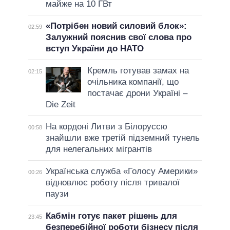
майже на 10 ГВт
«Потрібен новий силовий блок»:
02:59
Залужний пояснив свої слова про
вступ України до НАТО
Кремль готував замах на
02:15
очільника компанії, що
постачає дрони Україні –
Die Zeit
На кордоні Литви з Білоруссю
00:58
знайшли вже третій підземний тунель
для нелегальних мігрантів
Українська служба «Голосу Америки»
00:26
відновлює роботу після тривалої
паузи
Кабмін готує пакет рішень для
23:45
безперебійної роботи бізнесу після