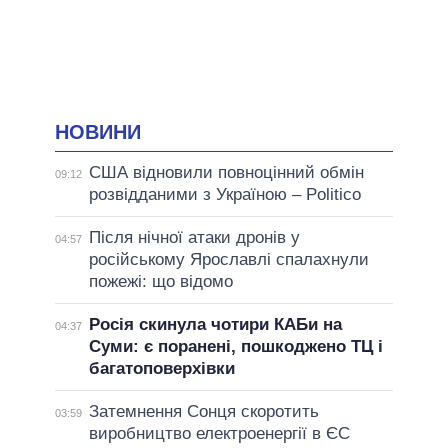
НОВИНИ
США відновили повноцінний обмін
09:12
розвідданими з Україною – Politico
Після нічної атаки дронів у
04:57
російському Ярославлі спалахнули
пожежі: що відомо
Росія скинула чотири КАБи на
04:37
Суми: є поранені, пошкоджено ТЦ і
багатоповерхівки
Затемнення Сонця скоротить
03:59
виробництво електроенергії в ЄС