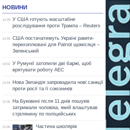
НОВИНИ
У США готують масштабне
14:39
розслідування проти Трампа – Reuters
США постачатимуть Україні ракети-
14:39
перехоплювачі для Patriot щомісяця –
Зеленський
У Румунії затопили дві баржі, щоб
14:02
врятувати роботу АЕС
Нова Зеландія запровадила нові санкції
13:49
проти росії та її союзників
На Буковині після 11 днів пошуків
13:36
затримали чоловіка, який влаштував
стрілянину по поліцейських
Частина школярів
13:06