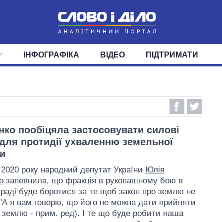
ІНФОГРАФІКА
ВІДЕО
ПІДТРИМАТИ
ІС
СТРІЧКА
ВЕРХОВНА РАДА
ПОДІЇ
СТАТТІ
КАБІНЕТ МІНІСТРІВ
ДУМКИ
ОГЛЯДИ
ГОЛОВИ ОБЛАДМІНІСТРА
ДАЙДЖЕСТИ
ПОЛІТИКА
ДЕПУТАТИ
ЕКОНОМІКА
КОМІТЕТИ
СУСПІЛЬСТВО
ФРАКЦІЇ
ОКРУГИ
СВІТ
ко пообіцяла застосовувати силові
для протидії ухваленню земельної
и
 2020 року народний депутат України
Юлія
о
запевнила, що фракція в рукопашному бою в
 раді буде боротися за те щоб закон про землю не
"А я вам говорю, що його не можна дати прийняти
о землю - прим. ред). І те що буде робити наша