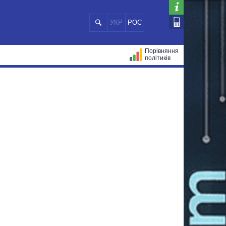
УКР
РОС
Порівняння
політиків
ЦІЙ
МЕРИ МІСТ
ВСІ ПЕРСОНИ