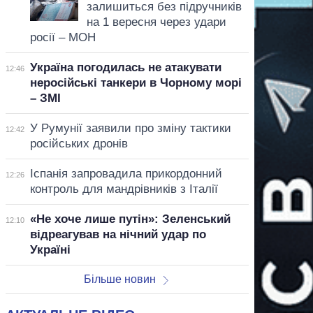
залишиться без підручників
на 1 вересня через удари
росії – МОН
Україна погодилась не атакувати
12:46
неросійські танкери в Чорному морі
– ЗМІ
У Румунії заявили про зміну тактики
12:42
російських дронів
Іспанія запровадила прикордонний
12:26
контроль для мандрівників з Італії
«Не хоче лише путін»: Зеленський
12:10
відреагував на нічний удар по
Україні
Більше новин