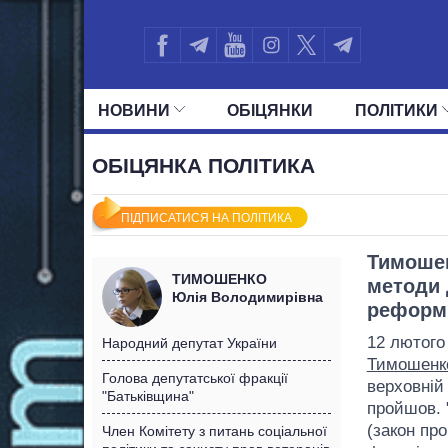
НОВИНИ
ОБIЦЯНКИ
ПОЛIТИКИ
УСІ ПОЛІТИКИ
ПРЕЗИДЕНТ І ОФ
ОБІЦЯНКА ПОЛІТИКА
ПІДПИСАТИСЯ НА ПОЛІТИКА
Тимошен
ТИМОШЕНКО
методи 
Юлія Володимирівна
реформ
12 лютого
Народний депутат України
Тимошенк
Голова депутатської фракції
верховній
"Батьківщина"
пройшов. 
(закон пр
Член Комітету з питань соціальної