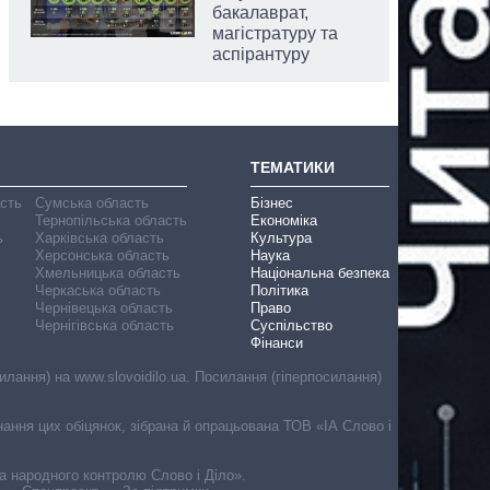
бакалаврат,
магістратуру та
аспірантуру
ТЕМАТИКИ
асть
Сумська область
Бізнес
Тернопільська область
Економіка
ь
Харківська область
Культура
Херсонська область
Наука
Хмельницька область
Національна безпека
Черкаська область
Політика
Чернівецька область
Право
Чернігівська область
Суспільство
Фінанси
лання) на www.slovoidilo.ua. Посилання (гіперпосилання)
онання цих обіцянок, зібрана й опрацьована ТОВ «ІА Слово і
ма народного контролю Слово і Діло».