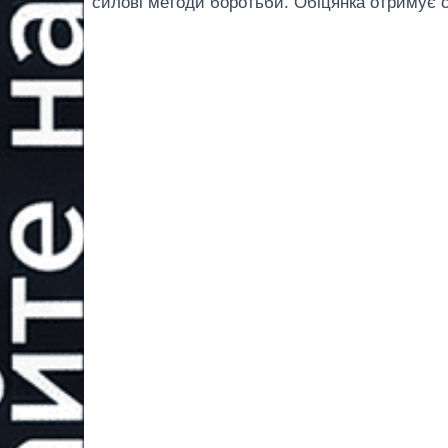
силові методи боротьби. Обіцянка отримує с