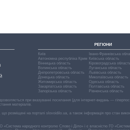
посаду керівника
СЗР
РЕГІОНИ
Київ
Івано-Франківська обл
Автономна республіка Крим
Київська область
Вінницька область
Кіровоградська област
В
Волинська область
Луганська область
Дніпропетровська область
Львівська область
Й
Донецька область
Миколаївська область
Житомирська область
Одеська область
Закарпатська область
Полтавська область
Запорізька область
Рівненська область
 дозволяється при вказуванні посилання (для інтернет-видань — гіперпоси
стання матеріалів.
, що розміщені на порталі slovoidilo.ua, а також інформація про стан вик
і ГО «Система народного контролю Слово і Діло» і є власністю ГО «Систе