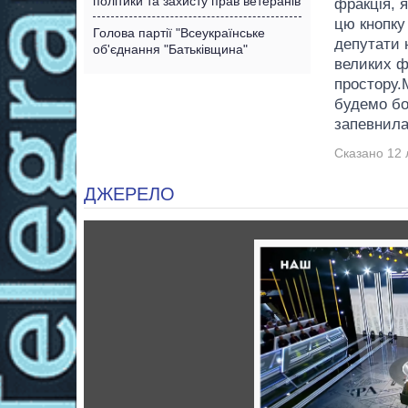
політики та захисту прав ветеранів
фракція, 
цю кнопку 
Голова партії "Всеукраїнське
депутати 
об'єднання "Батьківщина"
великих ф
простору.
будемо бо
запевнила
Сказано 12 
ДЖЕРЕЛО