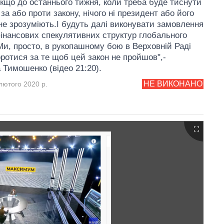
якщо до останнього тижня, коли треба буде тиснути
за або проти закону, нічого ні президент або його
не зрозуміють.І будуть далі виконувати замовлення
інансових спекулятивних структур глобального
Ми, просто, в рукопашному бою в Верховній Раді
ротися за те щоб цей закон не пройшов",-
 Тимошенко (відео 21:20).
НЕ ВИКОНАНО
лютого 2020 р.