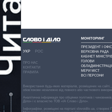
МОНІТОРИНГ
ПРЕЗИДЕНТ І ОФІС
УКР
РОС
ВЕРХОВНА РАДА
КАБІНЕТ МІНІСТРІ
ГОЛОВИ
ПРО НАС
ОБЛАДМІНІСТРАЦІ
КОНТАКТИ
МЕРИ МІСТ
ПРАВИЛА
ВСІ ПЕРСОНИ
Використання будь-яких матеріалів, розміщених на сайті,
обов’язкове незалежно від повного або часткового викори
Аналітична інформація про обіцянки політиків і чиновників
Діло» і є власністю ТОВ «ІА Слово і Діло».
Інфографіки, розміщені на порталі slovoidilo.ua, створен