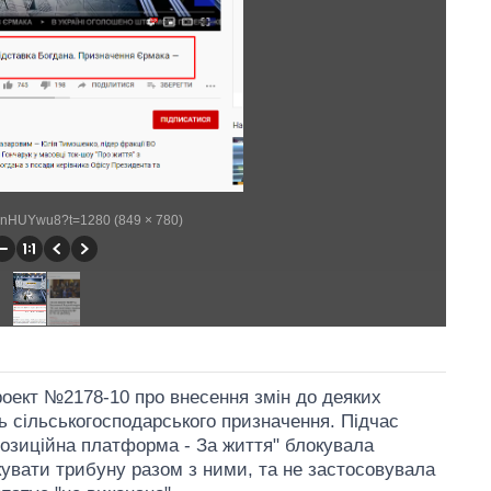
VrnHUYwu8?t=1280 (849 × 780)
роект №2178-10 про внесення змін до деяких
ь сільськогосподарського призначення. Підчас
позиційна платформа - За життя" блокувала
кувати трибуну разом з ними, та не застосовувала