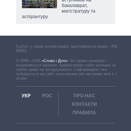
бакалаврат,
магістратуру та
аспірантуру
Cуб'єкт у сфері онлайн-медіа. Ідентифікатор медіа – R40-
05063
© 2009—2026
«Слово і Діло»
.
Всі права захищені і
охороняються законом. Адміністрація сайту залишає за
собою право не погоджуватися з інформацією, яка
публікується на сайті, власниками або авторами якої є треті
особи.
УКР
РОС
ПРО НАС
КОНТАКТИ
ПРАВИЛА