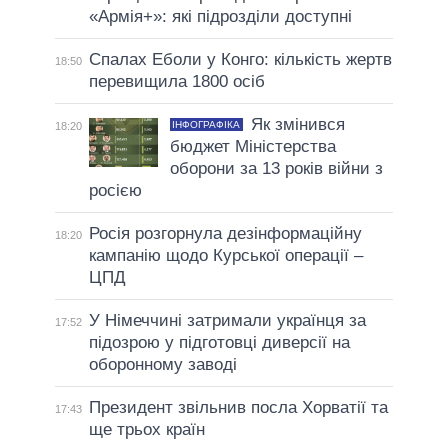
«Армія+»: які підрозділи доступні
Спалах Еболи у Конго: кількість жертв
18:50
перевищила 1800 осіб
Як змінився
ІНФОГРАФІКА
18:20
бюджет Міністерства
оборони за 13 років війни з
росією
Росія розгорнула дезінформаційну
18:20
кампанію щодо Курської операції –
ЦПД
У Німеччині затримали українця за
17:52
підозрою у підготовці диверсії на
оборонному заводі
Президент звільнив посла Хорватії та
17:43
ще трьох країн