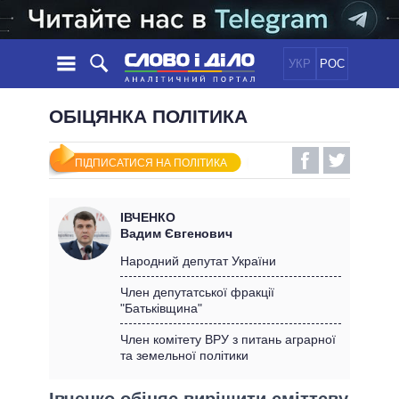
УКР
РОС
НОВИНИ
ОБІЦЯНКА ПОЛІТИКА
ОБIЦЯНКИ
СТРІЧКА
ПОЛІТИКА
ПІДПИСАТИСЯ НА ПОЛІТИКА
ПОДІЇ
ЕКОНОМІКА
ПОЛIТИКИ
СТАТТІ
СУСПІЛЬСТВО
ІВЧЕНКО
ІНФОГРАФІКА
ДУМКИ
СВІТ
УСІ ПОЛІТИКИ
Вадим Євгенович
ОГЛЯДИ
ПРЕЗИДЕНТ І ОФІС
Народний депутат України
ВІДЕО
ДАЙДЖЕСТИ
ВЕРХОВНА РАДА
Член депутатської фракції
ПІДТРИМАТИ
"Батьківщина"
КАБІНЕТ МІНІСТРІВ
ГОЛОВИ ОБЛАДМІНІСТРАЦІЙ
Член комітету ВРУ з питань аграрної
ПОРІВНЯННЯ ПОЛІТИКІВ
та земельної політики
МЕРИ МІСТ
ВСІ ПЕРСОНИ
Івченко обіцяє вирішити сміттєву