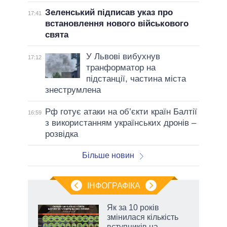
Зеленський підписав указ про
17:41
встановлення нового військового
свята
У Львові вибухнув
17:12
транформатор на
підстанції, частина міста
знеструмлена
Рф готує атаки на об’єкти країн Балтії
16:59
з використанням українських дронів –
розвідка
Більше новин
ІНФОГРАФІКА
Як за 10 років
 за
змінилася кількість
асть
вступників на