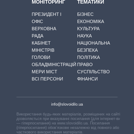
МОНІТОРИНГ
ТЕМАТИКИ
ПРЕЗИДЕНТ І
БІЗНЕС
ОФІС
ЕКОНОМІКА
ВЕРХОВНА
КУЛЬТУРА
РАДА
НАУКА
КАБІНЕТ
НАЦІОНАЛЬНА
МІНІСТРІВ
БЕЗПЕКА
ГОЛОВИ
ПОЛІТИКА
ОБЛАДМІНІСТРАЦІЙ
ПРАВО
МЕРИ МІСТ
СУСПІЛЬСТВО
ВСІ ПЕРСОНИ
ФІНАНСИ
info@slovoidilo.ua
Використання будь-яких матеріалів, розміщених на сайті,
дозволяється при вказуванні посилання (для інтернет-видань
— гіперпосилання) на www.slovoidilo.ua. Посилання
(гіперпосилання) обов’язкове незалежно від повного або
часткового використання матеріалів.