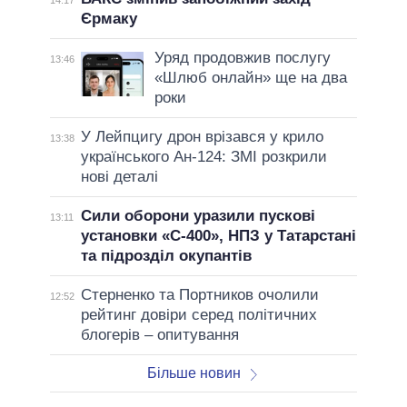
14:17
Єрмаку
Уряд продовжив послугу
13:46
«Шлюб онлайн» ще на два
роки
У Лейпцигу дрон врізався у крило
13:38
українського Ан-124: ЗМІ розкрили
нові деталі
Сили оборони уразили пускові
13:11
установки «С-400», НПЗ у Татарстані
та підрозділ окупантів
Стерненко та Портников очолили
12:52
рейтинг довіри серед політичних
блогерів – опитування
Більше новин