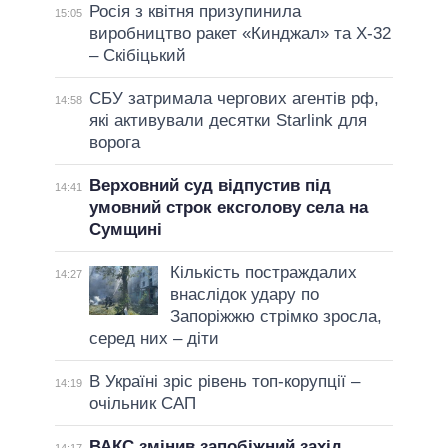
Росія з квітня призупинила
15:05
виробництво ракет «Кинджал» та Х-32
– Скібіцький
СБУ затримала чергових агентів рф,
14:58
які активували десятки Starlink для
ворога
Верховний суд відпустив під
14:41
умовний строк ексголову села на
Сумщині
Кількість постраждалих
14:27
внаслідок удару по
Запоріжжю стрімко зросла,
серед них – діти
В Україні зріс рівень топ-корупції –
14:19
очільник САП
ВАКС змінив запобіжний захід