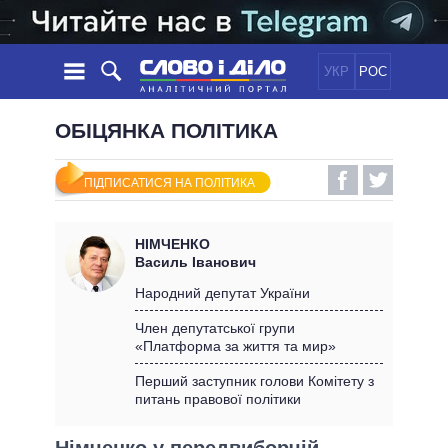
УКР
РОС
НОВИНИ
ОБІЦЯНКА ПОЛІТИКА
ОБIЦЯНКИ
СТРІЧКА
ПОЛІТИКА
ПІДПИСАТИСЯ НА ПОЛІТИКА
ПОДІЇ
ЕКОНОМІКА
ПОЛIТИКИ
СТАТТІ
СУСПІЛЬСТВО
НІМЧЕНКО
ІНФОГРАФІКА
ДУМКИ
СВІТ
УСІ ПОЛІТИКИ
Василь Іванович
ОГЛЯДИ
ПРЕЗИДЕНТ І ОФІС
Народний депутат України
ВІДЕО
ДАЙДЖЕСТИ
ВЕРХОВНА РАДА
Член депутатської групи
ПІДТРИМАТИ
«Платформа за життя та мир»
КАБІНЕТ МІНІСТРІВ
ГОЛОВИ ОБЛАДМІНІСТРАЦІЙ
Перший заступник голови Комітету з
ПОРІВНЯННЯ ПОЛІТИКІВ
питань правової політики
МЕРИ МІСТ
ВСІ ПЕРСОНИ
Німченко у передвиборчій