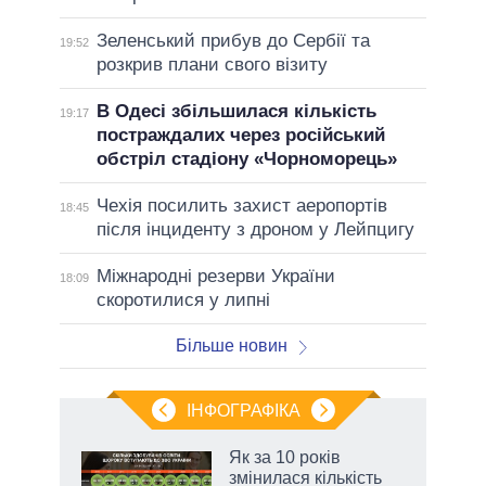
Зеленський прибув до Сербії та
19:52
розкрив плани свого візиту
В Одесі збільшилася кількість
19:17
постраждалих через російський
обстріл стадіону «Чорноморець»
Чехія посилить захист аеропортів
18:45
після інциденту з дроном у Лейпцигу
Міжнародні резерви України
18:09
скоротилися у липні
Більше новин
ІНФОГРАФІКА
жет
Як за 10 років
змінилася кількість