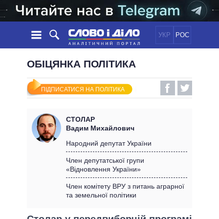
УКР
РОС
НОВИНИ
ОБІЦЯНКА ПОЛІТИКА
ОБIЦЯНКИ
СТРІЧКА
ПОЛІТИКА
ПІДПИСАТИСЯ НА ПОЛІТИКА
ПОДІЇ
ЕКОНОМІКА
ПОЛIТИКИ
СТАТТІ
СУСПІЛЬСТВО
СТОЛАР
ІНФОГРАФІКА
ДУМКИ
СВІТ
УСІ ПОЛІТИКИ
Вадим Михайлович
ОГЛЯДИ
ПРЕЗИДЕНТ І ОФІС
Народний депутат України
ВІДЕО
ДАЙДЖЕСТИ
ВЕРХОВНА РАДА
Член депутатської групи
ПІДТРИМАТИ
«Відновлення України»
КАБІНЕТ МІНІСТРІВ
ГОЛОВИ ОБЛАДМІНІСТРАЦІЙ
Член комітету ВРУ з питань аграрної
ПОРІВНЯННЯ ПОЛІТИКІВ
та земельної політики
МЕРИ МІСТ
ВСІ ПЕРСОНИ
Столар у передвиборчій програмі