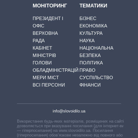
МОНІТОРИНГ
ТЕМАТИКИ
ПРЕЗИДЕНТ І
БІЗНЕС
ОФІС
ЕКОНОМІКА
ВЕРХОВНА
КУЛЬТУРА
РАДА
НАУКА
КАБІНЕТ
НАЦІОНАЛЬНА
МІНІСТРІВ
БЕЗПЕКА
ГОЛОВИ
ПОЛІТИКА
ОБЛАДМІНІСТРАЦІЙ
ПРАВО
МЕРИ МІСТ
СУСПІЛЬСТВО
ВСІ ПЕРСОНИ
ФІНАНСИ
info@slovoidilo.ua
Використання будь-яких матеріалів, розміщених на сайті,
дозволяється при вказуванні посилання (для інтернет-видань
— гіперпосилання) на www.slovoidilo.ua. Посилання
(гіперпосилання) обов’язкове незалежно від повного або