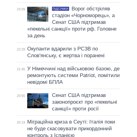
Ворог обстріляв
ПІДСУМКИ
23:09
стадіон «Чорноморець», а
Сенат США підтримав
«пекельні санкції» проти рф. Головне
за день
Окупанти вдарили з РСЗВ по
22:29
Слов'янську, є жертва і поранені
У Німеччині над військовою базою, де
21:45
ремонтують системи Patriot, помітили
невідомі БПЛА
Сенат США підтримав
20:55
законопроєкт про «пекельні
санкції» проти росії
Міграційна криза в Сеуті: Італія поки
20:19
не буде скасовувати прикордонний
контроль з Іспанією