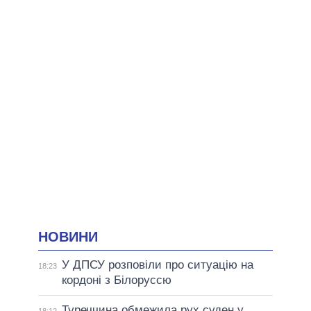
НОВИНИ
У ДПСУ розповіли про ситуацію на
18:23
кордоні з Білоруссю
Туреччина обмежила рух суден у