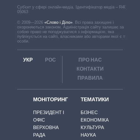
Cуб'єкт у сфері онлайн-медіа. Ідентифікатор медіа – R40-
05063
© 2009—2026
«Слово і Діло»
.
Всі права захищені і
охороняються законом. Адміністрація сайту залишає за
собою право не погоджуватися з інформацією, яка
публікується на сайті, власниками або авторами якої є треті
особи.
УКР
РОС
ПРО НАС
КОНТАКТИ
ПРАВИЛА
МОНІТОРИНГ
ТЕМАТИКИ
ПРЕЗИДЕНТ І
БІЗНЕС
ОФІС
ЕКОНОМІКА
ВЕРХОВНА
КУЛЬТУРА
РАДА
НАУКА