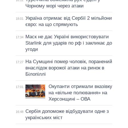
18:12
Чорному морі через атаки
Україна отримає від Сербії 2 мільйони
18:01
євро: на що спрямують
Маск не дає Україні використовувати
17:34
Starlink для ударів по рф і закликає до
угоди
На Сумщині помер чоловік, поранений
17:27
внаслідок ворожої атаки на ринок в
Білопіллі
Окупанти отримали вказівку
17:01
на «вільне полювання» на
Херсонщині – ОВА
Сербія допоможе відбудувати одне з
16:48
українських міст