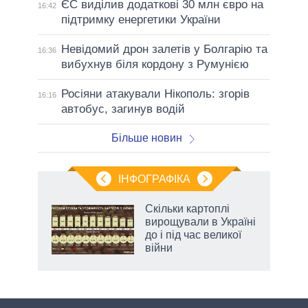
ЄС виділив додаткові 30 млн євро на
16:42
підтримку енергетики України
Невідомий дрон залетів у Болгарію та
16:36
вибухнув біля кордону з Румунією
Росіяни атакували Нікополь: згорів
16:16
автобус, загинув водій
Більше новин
ІНФОГРАФІКА
 як
Скільки картоплі
и за
вирощували в Україні
до і під час великої
2027-
війни