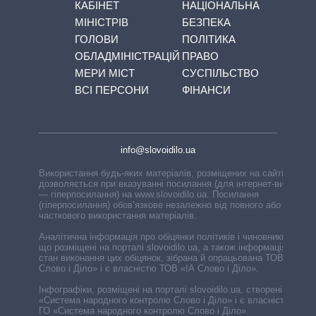
КАБІНЕТ
НАЦІОНАЛЬНА
МІНІСТРІВ
БЕЗПЕКА
ГОЛОВИ
ПОЛІТИКА
ОБЛАДМІНІСТРАЦІЙ
ПРАВО
МЕРИ МІСТ
СУСПІЛЬСТВО
ВСІ ПЕРСОНИ
ФІНАНСИ
info@slovoidilo.ua
Використання будь-яких матеріалів, розміщених на сайті,
дозволяється при вказуванні посилання (для інтернет-видань
— гіперпосилання) на www.slovoidilo.ua. Посилання
(гіперпосилання) обов’язкове незалежно від повного або
часткового використання матеріалів.
Аналітична інформація про обіцянки політиків і чиновників,
що розміщені на порталі slovoidilo.ua, а також інформація про
стан виконання цих обіцянок, зібрана й опрацьована ТОВ «ІА
Слово і Діло» і є власністю ТОВ «ІА Слово і Діло».
Інфографіки, розміщені на порталі slovoidilo.ua, створені ГО
«Система народного контролю Слово і Діло» і є власністю
ГО «Система народного контролю Слово і Діло».