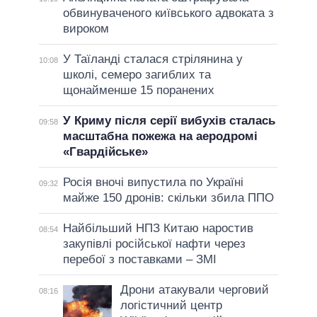
обвинуваченого київського адвоката з
вироком
У Таїланді сталася стрілянина у
10:08
школі, семеро загиблих та
щонайменше 15 поранених
У Криму після серії вибухів сталась
09:58
масштабна пожежа на аеродромі
«Гвардійське»
Росія вночі випустила по Україні
09:32
майже 150 дронів: скільки збила ППО
Найбільший НПЗ Китаю наростив
08:54
закупівлі російської нафти через
перебої з поставками – ЗМІ
Дрони атакували черговий
08:16
логістичний центр