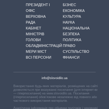
ПРЕЗИДЕНТ І
БІЗНЕС
ОФІС
ЕКОНОМІКА
ВЕРХОВНА
КУЛЬТУРА
РАДА
НАУКА
КАБІНЕТ
НАЦІОНАЛЬНА
МІНІСТРІВ
БЕЗПЕКА
ГОЛОВИ
ПОЛІТИКА
ОБЛАДМІНІСТРАЦІЙ
ПРАВО
МЕРИ МІСТ
СУСПІЛЬСТВО
ВСІ ПЕРСОНИ
ФІНАНСИ
info@slovoidilo.ua
Використання будь-яких матеріалів, розміщених на сайті,
дозволяється при вказуванні посилання (для інтернет-видань
— гіперпосилання) на www.slovoidilo.ua. Посилання
(гіперпосилання) обов’язкове незалежно від повного або
часткового використання матеріалів.
Аналітична інформація про обіцянки політиків і чиновників,