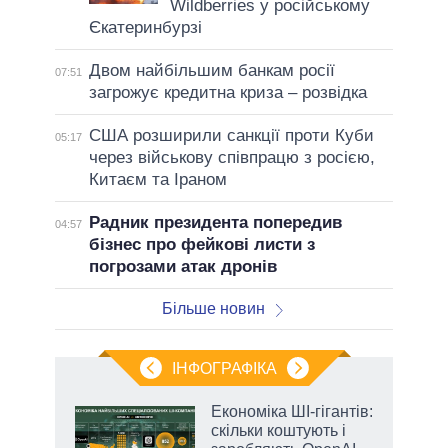
Wildberries у російському
Єкатеринбурзі
Двом найбільшим банкам росії
07:51
загрожує кредитна криза – розвідка
США розширили санкції проти Куби
05:17
через військову співпрацю з росією,
Китаєм та Іраном
Радник президента попередив
04:57
бізнес про фейкові листи з
погрозами атак дронів
Більше новин
ІНФОГРАФІКА
Економіка ШІ-гігантів:
 за
скільки коштують і