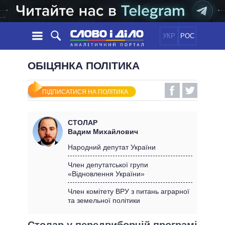
УКР
РОС
НОВИНИ
ОБІЦЯНКА ПОЛІТИКА
ОБIЦЯНКИ
СТРІЧКА
ПОЛІТИКА
ПІДПИСАТИСЯ НА ПОЛІТИКА
ПОДІЇ
ЕКОНОМІКА
ПОЛIТИКИ
СТАТТІ
СУСПІЛЬСТВО
СТОЛАР
ІНФОГРАФІКА
ДУМКИ
СВІТ
УСІ ПОЛІТИКИ
Вадим Михайлович
ОГЛЯДИ
ПРЕЗИДЕНТ І ОФІС
Народний депутат України
ВІДЕО
ДАЙДЖЕСТИ
ВЕРХОВНА РАДА
Член депутатської групи
ПІДТРИМАТИ
«Відновлення України»
КАБІНЕТ МІНІСТРІВ
ГОЛОВИ ОБЛАДМІНІСТРАЦІЙ
Член комітету ВРУ з питань аграрної
ПОРІВНЯННЯ ПОЛІТИКІВ
та земельної політики
МЕРИ МІСТ
ВСІ ПЕРСОНИ
Столар у передвиборчій програмі