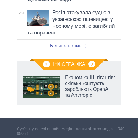
Росія атакувала судно з
12:20
українською пшеницею у
Чорному морі, є загиблий
та поранені
Більше новин
ІНФОГРАФІКА
и на
Економіка ШІ-гігантів:
скільки коштують і
а
заробляють OpenAI
та Anthropic
Cуб'єкт у сфері онлайн-медіа. Ідентифікатор медіа – R40-
05063