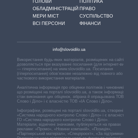
ГОЛОВИ
ПОЛІТИКА
ОБЛАДМІНІСТРАЦІЙ
ПРАВО
МЕРИ МІСТ
СУСПІЛЬСТВО
ВСІ ПЕРСОНИ
ФІНАНСИ
info@slovoidilo.ua
Використання будь-яких матеріалів, розміщених на сайті,
дозволяється при вказуванні посилання (для інтернет-видань
— гіперпосилання) на www.slovoidilo.ua. Посилання
(гіперпосилання) обов’язкове незалежно від повного або
часткового використання матеріалів.
Аналітична інформація про обіцянки політиків і чиновників,
що розміщені на порталі slovoidilo.ua, а також інформація про
стан виконання цих обіцянок, зібрана й опрацьована ТОВ «ІА
Слово і Діло» і є власністю ТОВ «ІА Слово і Діло».
Інфографіки, розміщені на порталі slovoidilo.ua, створені ГО
«Система народного контролю Слово і Діло» і є власністю
ГО «Система народного контролю Слово і Діло».
Матеріали, відмічені значками, публікуються на правах
реклами: «Промо», «Новини компаній», «Позиція»,
«Партнерський матеріал», «Спецпроєкт», «За підтримки».