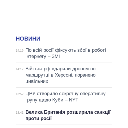
НОВИНИ
По всій росії фіксують збої в роботі
14:19
інтернету – ЗМІ
Війська рф вдарили дроном по
14:17
маршрутці в Херсоні, поранено
цивільних
ЦРУ створило секретну оперативну
13:52
групу щодо Куби – NYT
Велика Британія розширила санкції
13:41
проти росії