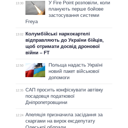
У Fire Point розповіли, коли
13:30
планують перше бойове
застосування системи
Freya
Колумбійські наркокартелі
13:02
відправляють до України бійців,
щоб отримати досвід дронової
війни – FT
Польща надасть Україні
12:50
новий пакет військової
допомоги
САП просить конфіскувати автівку
12:35
посадовця податкової
Дніпропетровщини
Апеляція призначила засідання за
12:24
скаргами на вирок ексдепутату
Одеської облради