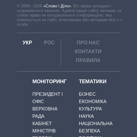
© 2009—2026
«Слово і Діло»
.
Всі права захищені і
охороняються законом. Адміністрація сайту залишає за
собою право не погоджуватися з інформацією, яка
публікується на сайті, власниками або авторами якої є треті
особи.
УКР
РОС
ПРО НАС
КОНТАКТИ
ПРАВИЛА
МОНІТОРИНГ
ТЕМАТИКИ
ПРЕЗИДЕНТ І
БІЗНЕС
ОФІС
ЕКОНОМІКА
ВЕРХОВНА
КУЛЬТУРА
РАДА
НАУКА
КАБІНЕТ
НАЦІОНАЛЬНА
МІНІСТРІВ
БЕЗПЕКА