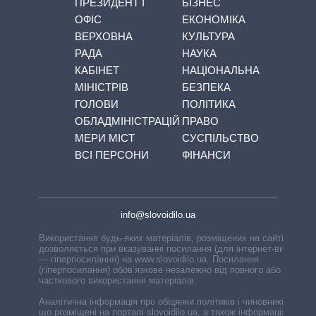
ПРЕЗИДЕНТ І
БІЗНЕС
ОФІС
ЕКОНОМІКА
ВЕРХОВНА
КУЛЬТУРА
РАДА
НАУКА
КАБІНЕТ
НАЦІОНАЛЬНА
МІНІСТРІВ
БЕЗПЕКА
ГОЛОВИ
ПОЛІТИКА
ОБЛАДМІНІСТРАЦІЙ
ПРАВО
МЕРИ МІСТ
СУСПІЛЬСТВО
ВСІ ПЕРСОНИ
ФІНАНСИ
info@slovoidilo.ua
Використання будь-яких матеріалів, розміщених на сайті,
дозволяється при вказуванні посилання (для інтернет-видань
— гіперпосилання) на www.slovoidilo.ua. Посилання
(гіперпосилання) обов’язкове незалежно від повного або
часткового використання матеріалів.
Аналітична інформація про обіцянки політиків і чиновників,
що розміщені на порталі slovoidilo.ua, а також інформація про