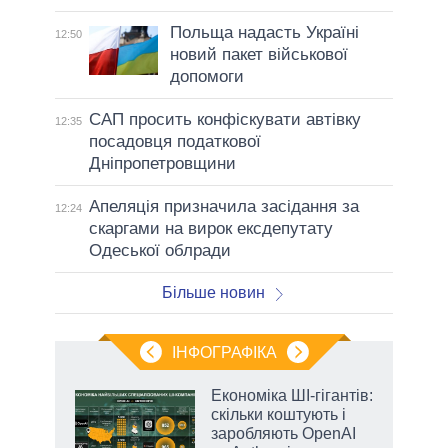
Польща надасть Україні
12:50
новий пакет військової
допомоги
САП просить конфіскувати автівку
12:35
посадовця податкової
Дніпропетровщини
Апеляція призначила засідання за
12:24
скаргами на вирок ексдепутату
Одеської облради
Більше новин
ІНФОГРАФІКА
Економіка ШІ-гігантів:
 за
скільки коштують і
асть
заробляють OpenAI