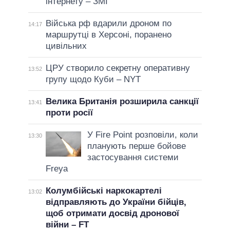
інтернету – ЗМІ
Війська рф вдарили дроном по
14:17
маршрутці в Херсоні, поранено
цивільних
ЦРУ створило секретну оперативну
13:52
групу щодо Куби – NYT
Велика Британія розширила санкції
13:41
проти росії
У Fire Point розповіли, коли
13:30
планують перше бойове
застосування системи
Freya
Колумбійські наркокартелі
13:02
відправляють до України бійців,
щоб отримати досвід дронової
війни – FT