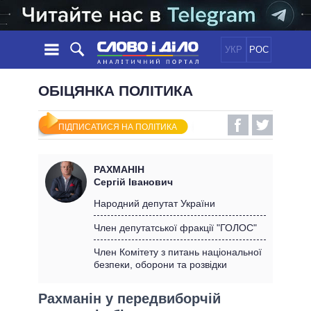
УКР
РОС
НОВИНИ
ОБІЦЯНКА ПОЛІТИКА
ОБIЦЯНКИ
СТРІЧКА
ПОЛІТИКА
ПІДПИСАТИСЯ НА ПОЛІТИКА
ПОДІЇ
ЕКОНОМІКА
ПОЛIТИКИ
СТАТТІ
СУСПІЛЬСТВО
РАХМАНІН
ІНФОГРАФІКА
ДУМКИ
СВІТ
УСІ ПОЛІТИКИ
Сергій Іванович
ОГЛЯДИ
ПРЕЗИДЕНТ І ОФІС
Народний депутат України
ВІДЕО
ДАЙДЖЕСТИ
ВЕРХОВНА РАДА
Член депутатської фракції "ГОЛОС"
ПІДТРИМАТИ
КАБІНЕТ МІНІСТРІВ
Член Комітету з питань національної
ГОЛОВИ ОБЛАДМІНІСТРАЦІЙ
безпеки, оборони та розвідки
ПОРІВНЯННЯ ПОЛІТИКІВ
МЕРИ МІСТ
Рахманін у передвиборчій
ВСІ ПЕРСОНИ