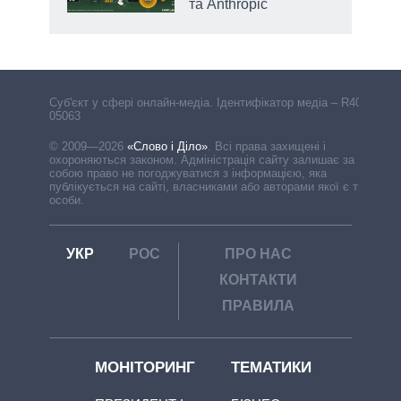
та Anthropic
Cуб'єкт у сфері онлайн-медіа. Ідентифікатор медіа – R40-
05063
© 2009—2026
«Слово і Діло»
.
Всі права захищені і
охороняються законом. Адміністрація сайту залишає за
собою право не погоджуватися з інформацією, яка
публікується на сайті, власниками або авторами якої є треті
особи.
УКР
РОС
ПРО НАС
КОНТАКТИ
ПРАВИЛА
МОНІТОРИНГ
ТЕМАТИКИ