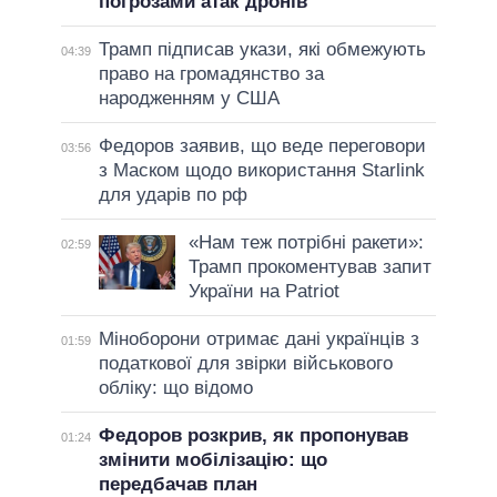
погрозами атак дронів
Трамп підписав укази, які обмежують
04:39
право на громадянство за
народженням у США
Федоров заявив, що веде переговори
03:56
з Маском щодо використання Starlink
для ударів по рф
«Нам теж потрібні ракети»:
02:59
Трамп прокоментував запит
України на Patriot
Міноборони отримає дані українців з
01:59
податкової для звірки військового
обліку: що відомо
Федоров розкрив, як пропонував
01:24
змінити мобілізацію: що
передбачав план