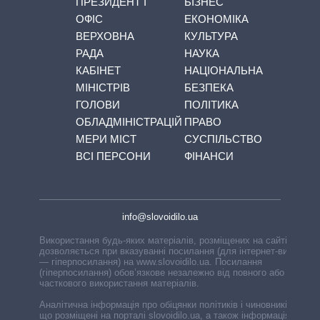
ПРЕЗИДЕНТ І
БІЗНЕС
ОФІС
ЕКОНОМІКА
ВЕРХОВНА
КУЛЬТУРА
РАДА
НАУКА
КАБІНЕТ
НАЦІОНАЛЬНА
МІНІСТРІВ
БЕЗПЕКА
ГОЛОВИ
ПОЛІТИКА
ОБЛАДМІНІСТРАЦІЙ
ПРАВО
МЕРИ МІСТ
СУСПІЛЬСТВО
ВСІ ПЕРСОНИ
ФІНАНСИ
info@slovoidilo.ua
Використання будь-яких матеріалів, розміщених на сайті,
дозволяється при вказуванні посилання (для інтернет-видань
— гіперпосилання) на www.slovoidilo.ua. Посилання
(гіперпосилання) обов’язкове незалежно від повного або
часткового використання матеріалів.
Аналітична інформація про обіцянки політиків і чиновників,
що розміщені на порталі slovoidilo.ua, а також інформація про