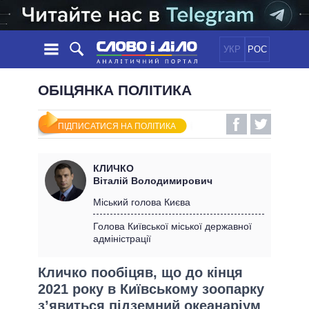
УКР
РОС
НОВИНИ
ОБІЦЯНКА ПОЛІТИКА
ОБIЦЯНКИ
СТРІЧКА
ПОЛІТИКА
ПІДПИСАТИСЯ НА ПОЛІТИКА
ПОДІЇ
ЕКОНОМІКА
ПОЛIТИКИ
СТАТТІ
СУСПІЛЬСТВО
КЛИЧКО
ІНФОГРАФІКА
ДУМКИ
СВІТ
УСІ ПОЛІТИКИ
Віталій Володимирович
ОГЛЯДИ
ПРЕЗИДЕНТ І ОФІС
Міський голова Києва
ВІДЕО
ДАЙДЖЕСТИ
ВЕРХОВНА РАДА
Голова Київської міської державної
ПІДТРИМАТИ
адміністрації
КАБІНЕТ МІНІСТРІВ
ГОЛОВИ ОБЛАДМІНІСТРАЦІЙ
ПОРІВНЯННЯ ПОЛІТИКІВ
Кличко пообіцяв, що до кінця
МЕРИ МІСТ
2021 року в Київському зоопарку
ВСІ ПЕРСОНИ
з’явиться підземний океанаріум