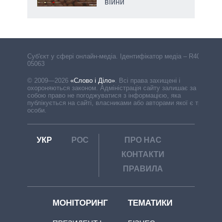
війни
Cуб'єкт у сфері онлайн-медіа. Ідентифікатор медіа – R40-
05063
© 2009—2026
«Слово і Діло»
.
Всі права захищені і
охороняються законом. Адміністрація сайту залишає за
собою право не погоджуватися з інформацією, яка
публікується на сайті, власниками або авторами якої є треті
особи.
УКР
РОС
ПРО НАС
КОНТАКТИ
ПРАВИЛА
МОНІТОРИНГ
ТЕМАТИКИ