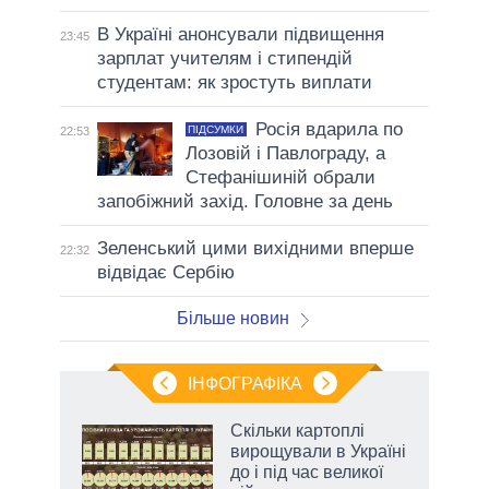
В Україні анонсували підвищення
23:45
зарплат учителям і стипендій
студентам: як зростуть виплати
Росія вдарила по
ПІДСУМКИ
22:53
Лозовій і Павлограду, а
Стефанішиній обрали
запобіжний захід. Головне за день
Зеленський цими вихідними вперше
22:32
відвідає Сербію
Більше новин
ІНФОГРАФІКА
нтів:
Скільки картоплі
 і
вирощували в Україні
nAI
до і під час великої