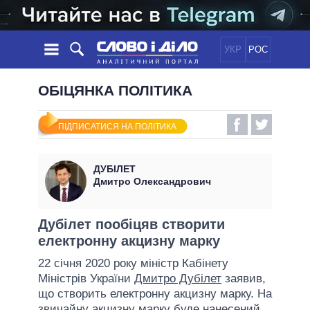
УКР
РОС
НОВИНИ
ОБІЦЯНКА ПОЛІТИКА
ОБIЦЯНКИ
СТРІЧКА
ПОЛІТИКА
ПІДПИСАТИСЯ НА ПОЛІТИКА
ПОДІЇ
ЕКОНОМІКА
ПОЛIТИКИ
СТАТТІ
СУСПІЛЬСТВО
ДУБІЛЕТ
ІНФОГРАФІКА
ДУМКИ
СВІТ
УСІ ПОЛІТИКИ
Дмитро Олександрович
ОГЛЯДИ
ПРЕЗИДЕНТ І ОФІС
ВІДЕО
ДАЙДЖЕСТИ
ВЕРХОВНА РАДА
Дубілет пообіцяв створити
ПІДТРИМАТИ
електронну акцизну марку
КАБІНЕТ МІНІСТРІВ
ГОЛОВИ ОБЛАДМІНІСТРАЦІЙ
22 січня 2020 року міністр Кабінету
ПОРІВНЯННЯ ПОЛІТИКІВ
Міністрів України
Дмитро Дубілет
заявив,
МЕРИ МІСТ
що створить електронну акцизну марку. На
ВСІ ПЕРСОНИ
звичайну акцизну марку буде нанесений