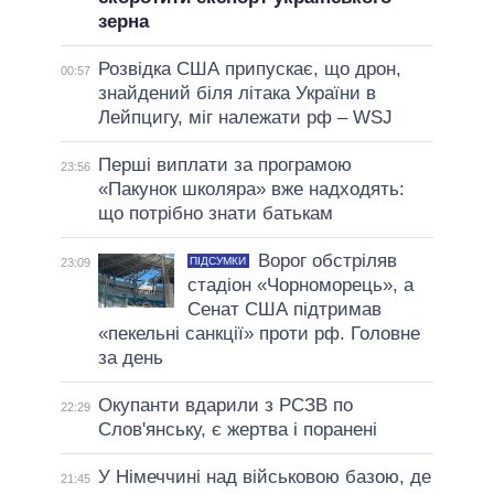
зерна
Розвідка США припускає, що дрон,
00:57
знайдений біля літака України в
Лейпцигу, міг належати рф – WSJ
Перші виплати за програмою
23:56
«Пакунок школяра» вже надходять:
що потрібно знати батькам
Ворог обстріляв
ПІДСУМКИ
23:09
стадіон «Чорноморець», а
Сенат США підтримав
«пекельні санкції» проти рф. Головне
за день
Окупанти вдарили з РСЗВ по
22:29
Слов'янську, є жертва і поранені
У Німеччині над військовою базою, де
21:45