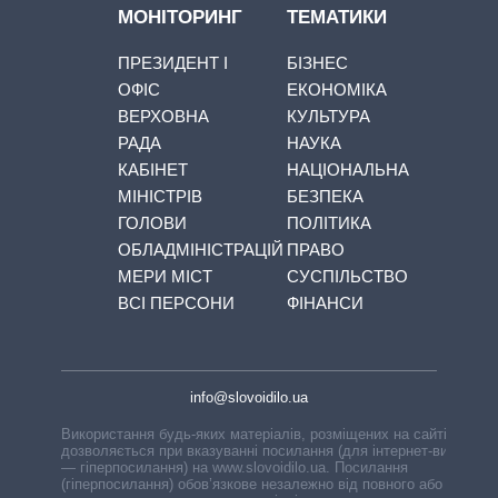
МОНІТОРИНГ
ТЕМАТИКИ
ПРЕЗИДЕНТ І
БІЗНЕС
ОФІС
ЕКОНОМІКА
ВЕРХОВНА
КУЛЬТУРА
РАДА
НАУКА
КАБІНЕТ
НАЦІОНАЛЬНА
МІНІСТРІВ
БЕЗПЕКА
ГОЛОВИ
ПОЛІТИКА
ОБЛАДМІНІСТРАЦІЙ
ПРАВО
МЕРИ МІСТ
СУСПІЛЬСТВО
ВСІ ПЕРСОНИ
ФІНАНСИ
info@slovoidilo.ua
Використання будь-яких матеріалів, розміщених на сайті,
дозволяється при вказуванні посилання (для інтернет-видань
— гіперпосилання) на www.slovoidilo.ua. Посилання
(гіперпосилання) обов’язкове незалежно від повного або