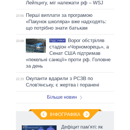
Лейпцигу, міг належати рф – WSJ
Перші виплати за програмою
23:56
«Пакунок школяра» вже надходять:
що потрібно знати батькам
Ворог обстріляв
ПІДСУМКИ
23:09
стадіон «Чорноморець», а
Сенат США підтримав
«пекельні санкції» проти рф. Головне
за день
Окупанти вдарили з РСЗВ по
22:29
Слов'янську, є жертва і поранені
Більше новин
ІНФОГРАФІКА
жет
Дефіцит пам’яті: як