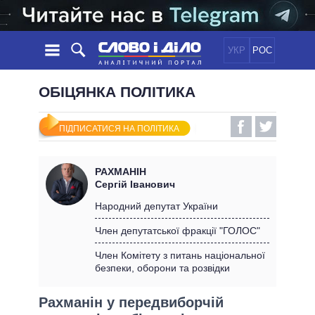
УКР
РОС
НОВИНИ
ОБІЦЯНКА ПОЛІТИКА
ОБIЦЯНКИ
СТРІЧКА
ПОЛІТИКА
ПІДПИСАТИСЯ НА ПОЛІТИКА
ПОДІЇ
ЕКОНОМІКА
ПОЛIТИКИ
СТАТТІ
СУСПІЛЬСТВО
РАХМАНІН
ІНФОГРАФІКА
ДУМКИ
СВІТ
УСІ ПОЛІТИКИ
Сергій Іванович
ОГЛЯДИ
ПРЕЗИДЕНТ І ОФІС
Народний депутат України
ВІДЕО
ДАЙДЖЕСТИ
ВЕРХОВНА РАДА
Член депутатської фракції "ГОЛОС"
ПІДТРИМАТИ
КАБІНЕТ МІНІСТРІВ
Член Комітету з питань національної
ГОЛОВИ ОБЛАДМІНІСТРАЦІЙ
безпеки, оборони та розвідки
ПОРІВНЯННЯ ПОЛІТИКІВ
МЕРИ МІСТ
Рахманін у передвиборчій
ВСІ ПЕРСОНИ