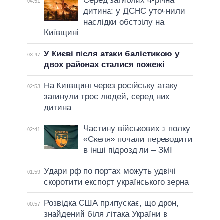
Серед загиблих 4-річна
04:51
дитина: у ДСНС уточнили
наслідки обстрілу на
Київщині
У Києві після атаки балістикою у
03:47
двох районах сталися пожежі
На Київщині через російську атаку
02:53
загинули троє людей, серед них
дитина
Частину військових з полку
02:41
«Скеля» почали переводити
в інші підрозділи – ЗМІ
Удари рф по портах можуть удвічі
01:59
скоротити експорт українського зерна
Розвідка США припускає, що дрон,
00:57
знайдений біля літака України в