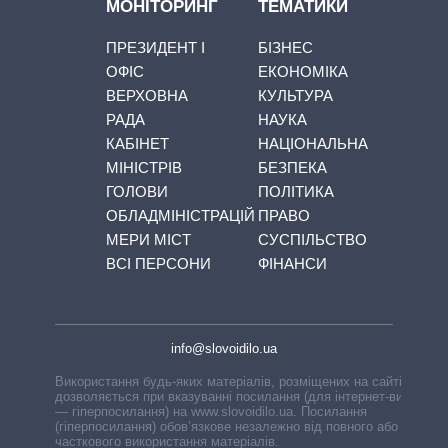
МОНІТОРИНГ
ТЕМАТИКИ
ПРЕЗИДЕНТ І
БІЗНЕС
ОФІС
ЕКОНОМІКА
ВЕРХОВНА
КУЛЬТУРА
РАДА
НАУКА
КАБІНЕТ
НАЦІОНАЛЬНА
МІНІСТРІВ
БЕЗПЕКА
ГОЛОВИ
ПОЛІТИКА
ОБЛАДМІНІСТРАЦІЙ
ПРАВО
МЕРИ МІСТ
СУСПІЛЬСТВО
ВСІ ПЕРСОНИ
ФІНАНСИ
info@slovoidilo.ua
Використання будь-яких матеріалів, розміщених на сайті,
дозволяється при вказуванні посилання (для інтернет-видань
— гіперпосилання) на www.slovoidilo.ua. Посилання
(гіперпосилання) обов’язкове незалежно від повного або
часткового використання матеріалів.