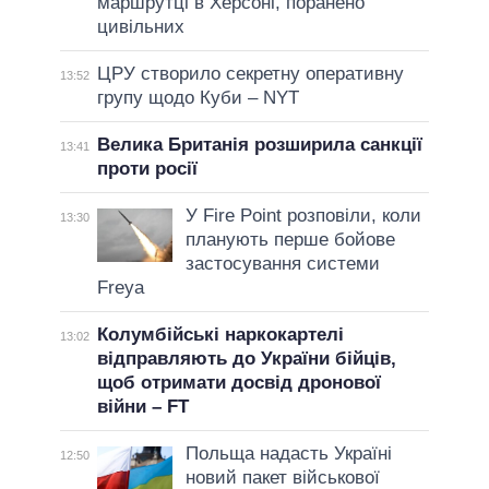
маршрутці в Херсоні, поранено
цивільних
ЦРУ створило секретну оперативну
13:52
групу щодо Куби – NYT
Велика Британія розширила санкції
13:41
проти росії
У Fire Point розповіли, коли
13:30
планують перше бойове
застосування системи
Freya
Колумбійські наркокартелі
13:02
відправляють до України бійців,
щоб отримати досвід дронової
війни – FT
Польща надасть Україні
12:50
новий пакет військової