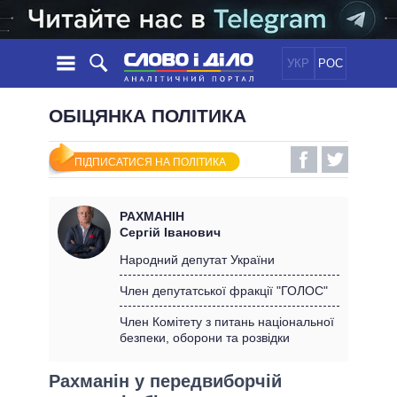
УКР
РОС
НОВИНИ
ОБІЦЯНКА ПОЛІТИКА
ОБIЦЯНКИ
СТРІЧКА
ПОЛІТИКА
ПІДПИСАТИСЯ НА ПОЛІТИКА
ПОДІЇ
ЕКОНОМІКА
ПОЛIТИКИ
СТАТТІ
СУСПІЛЬСТВО
РАХМАНІН
ІНФОГРАФІКА
ДУМКИ
СВІТ
УСІ ПОЛІТИКИ
Сергій Іванович
ОГЛЯДИ
ПРЕЗИДЕНТ І ОФІС
Народний депутат України
ВІДЕО
ДАЙДЖЕСТИ
ВЕРХОВНА РАДА
Член депутатської фракції "ГОЛОС"
ПІДТРИМАТИ
КАБІНЕТ МІНІСТРІВ
Член Комітету з питань національної
ГОЛОВИ ОБЛАДМІНІСТРАЦІЙ
безпеки, оборони та розвідки
ПОРІВНЯННЯ ПОЛІТИКІВ
МЕРИ МІСТ
Рахманін у передвиборчій
ВСІ ПЕРСОНИ