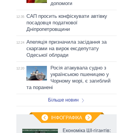
допомоги
САП просить конфіскувати автівку
12:35
посадовця податкової
Дніпропетровщини
Апеляція призначила засідання за
12:24
скаргами на вирок ексдепутату
Одеської облради
Росія атакувала судно з
12:20
українською пшеницею у
Чорному морі, є загиблий
та поранені
Більше новин
ІНФОГРАФІКА
и на
Економіка ШІ-гігантів: