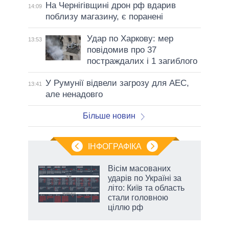
На Чернігівщині дрон рф вдарив
14:09
поблизу магазину, є поранені
Удар по Харкову: мер
13:53
повідомив про 37
постраждалих і 1 загиблого
У Румунії відвели загрозу для АЕС,
13:41
але ненадовго
Більше новин
ІНФОГРАФІКА
жет
Вісім масованих
ударів по Україні за
ків
літо: Київ та область
стали головною
ціллю рф
аспі