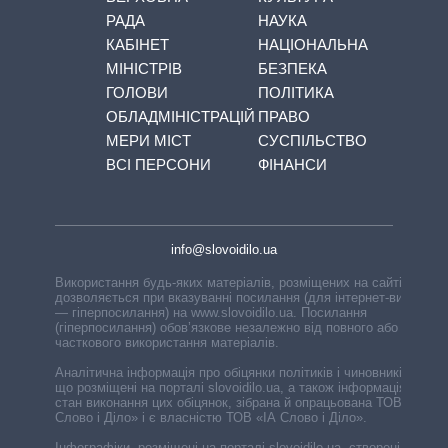
РАДА
НАУКА
КАБІНЕТ
НАЦІОНАЛЬНА
МІНІСТРІВ
БЕЗПЕКА
ГОЛОВИ
ПОЛІТИКА
ОБЛАДМІНІСТРАЦІЙ
ПРАВО
МЕРИ МІСТ
СУСПІЛЬСТВО
ВСІ ПЕРСОНИ
ФІНАНСИ
info@slovoidilo.ua
Використання будь-яких матеріалів, розміщених на сайті,
дозволяється при вказуванні посилання (для інтернет-видань
— гіперпосилання) на www.slovoidilo.ua. Посилання
(гіперпосилання) обов’язкове незалежно від повного або
часткового використання матеріалів.
Аналітична інформація про обіцянки політиків і чиновників,
що розміщені на порталі slovoidilo.ua, а також інформація про
стан виконання цих обіцянок, зібрана й опрацьована ТОВ «ІА
Слово і Діло» і є власністю ТОВ «ІА Слово і Діло».
Інфографіки, розміщені на порталі slovoidilo.ua, створені ГО