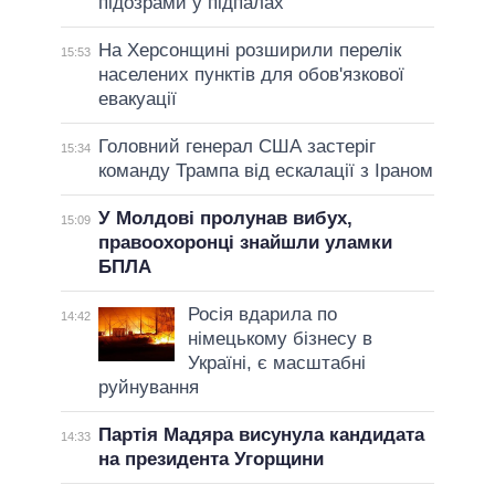
підозрами у підпалах
На Херсонщині розширили перелік
15:53
населених пунктів для обов'язкової
евакуації
Головний генерал США застеріг
15:34
команду Трампа від ескалації з Іраном
У Молдові пролунав вибух,
15:09
правоохоронці знайшли уламки
БПЛА
Росія вдарила по
14:42
німецькому бізнесу в
Україні, є масштабні
руйнування
Партія Мадяра висунула кандидата
14:33
на президента Угорщини