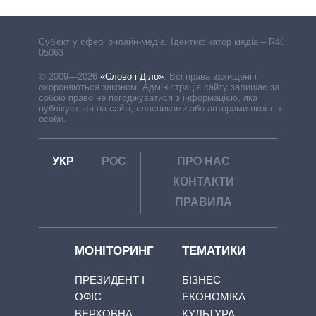
Cуб'єкт у сфері онлайн-медіа. Ідентифікатор медіа – R40-
05063
© 2009—2026
«Слово і Діло»
.
Всі права захищені і
охороняються законом. Адміністрація сайту залишає за
собою право не погоджуватися з інформацією, яка
публікується на сайті, власниками або авторами якої є треті
особи.
УКР
РОС
ПРО НАС
КОНТАКТИ
ПРАВИЛА
МОНІТОРИНГ
ТЕМАТИКИ
ПРЕЗИДЕНТ І
БІЗНЕС
ОФІС
ЕКОНОМІКА
ВЕРХОВНА
КУЛЬТУРА