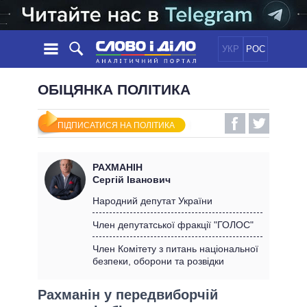
УКР
РОС
НОВИНИ
ОБІЦЯНКА ПОЛІТИКА
ОБIЦЯНКИ
СТРІЧКА
ПОЛІТИКА
ПІДПИСАТИСЯ НА ПОЛІТИКА
ПОДІЇ
ЕКОНОМІКА
ПОЛIТИКИ
СТАТТІ
СУСПІЛЬСТВО
РАХМАНІН
ІНФОГРАФІКА
ДУМКИ
СВІТ
УСІ ПОЛІТИКИ
Сергій Іванович
ОГЛЯДИ
ПРЕЗИДЕНТ І ОФІС
Народний депутат України
ВІДЕО
ДАЙДЖЕСТИ
ВЕРХОВНА РАДА
Член депутатської фракції "ГОЛОС"
ПІДТРИМАТИ
КАБІНЕТ МІНІСТРІВ
Член Комітету з питань національної
ГОЛОВИ ОБЛАДМІНІСТРАЦІЙ
безпеки, оборони та розвідки
ПОРІВНЯННЯ ПОЛІТИКІВ
МЕРИ МІСТ
Рахманін у передвиборчій
ВСІ ПЕРСОНИ