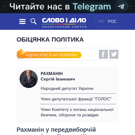
УКР
РОС
НОВИНИ
ОБІЦЯНКА ПОЛІТИКА
ОБIЦЯНКИ
СТРІЧКА
ПОЛІТИКА
ПІДПИСАТИСЯ НА ПОЛІТИКА
ПОДІЇ
ЕКОНОМІКА
ПОЛIТИКИ
СТАТТІ
СУСПІЛЬСТВО
РАХМАНІН
ІНФОГРАФІКА
ДУМКИ
СВІТ
УСІ ПОЛІТИКИ
Сергій Іванович
ОГЛЯДИ
ПРЕЗИДЕНТ І ОФІС
Народний депутат України
ВІДЕО
ДАЙДЖЕСТИ
ВЕРХОВНА РАДА
Член депутатської фракції "ГОЛОС"
ПІДТРИМАТИ
КАБІНЕТ МІНІСТРІВ
Член Комітету з питань національної
ГОЛОВИ ОБЛАДМІНІСТРАЦІЙ
безпеки, оборони та розвідки
ПОРІВНЯННЯ ПОЛІТИКІВ
МЕРИ МІСТ
Рахманін у передвиборчій
ВСІ ПЕРСОНИ