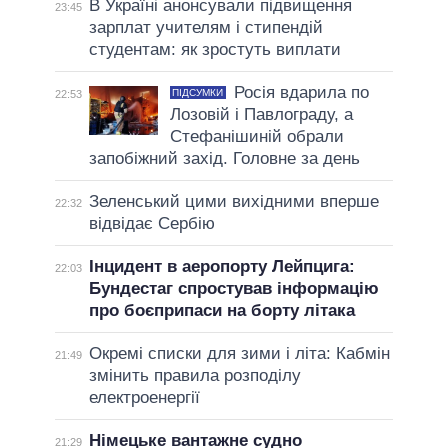
В Україні анонсували підвищення
23:45
зарплат учителям і стипендій
студентам: як зростуть виплати
Росія вдарила по
ПІДСУМКИ
22:53
Лозовій і Павлограду, а
Стефанішиній обрали
запобіжний захід. Головне за день
Зеленський цими вихідними вперше
22:32
відвідає Сербію
Інцидент в аеропорту Лейпцига:
22:03
Бундестаг спростував інформацію
про боєприпаси на борту літака
Окремі списки для зими і літа: Кабмін
21:49
змінить правила розподілу
електроенергії
Німецьке вантажне судно
21:29