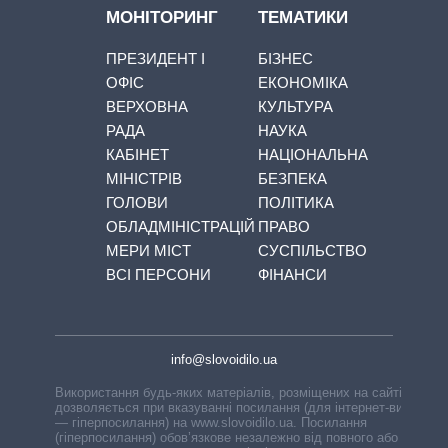
МОНІТОРИНГ
ТЕМАТИКИ
ПРЕЗИДЕНТ І
БІЗНЕС
ОФІС
ЕКОНОМІКА
ВЕРХОВНА
КУЛЬТУРА
РАДА
НАУКА
КАБІНЕТ
НАЦІОНАЛЬНА
МІНІСТРІВ
БЕЗПЕКА
ГОЛОВИ
ПОЛІТИКА
ОБЛАДМІНІСТРАЦІЙ
ПРАВО
МЕРИ МІСТ
СУСПІЛЬСТВО
ВСІ ПЕРСОНИ
ФІНАНСИ
info@slovoidilo.ua
Використання будь-яких матеріалів, розміщених на сайті,
дозволяється при вказуванні посилання (для інтернет-видань
— гіперпосилання) на www.slovoidilo.ua. Посилання
(гіперпосилання) обов’язкове незалежно від повного або