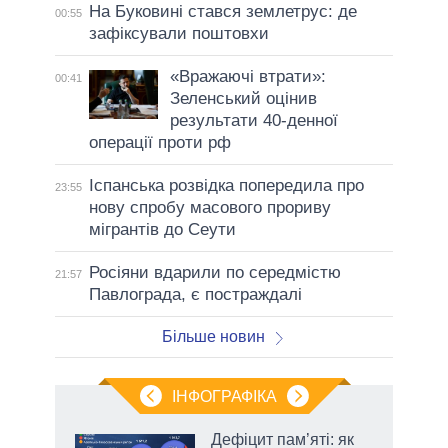
На Буковині стався землетрус: де
00:55
зафіксували поштовхи
«Вражаючі втрати»:
00:41
Зеленський оцінив
результати 40-денної
операції проти рф
Іспанська розвідка попередила про
23:55
нову спробу масового прориву
мігрантів до Сеути
Росіяни вдарили по середмістю
21:57
Павлограда, є постраждалі
Більше новин
ІНФОГРАФІКА
 5
Дефіцит пам’яті: як