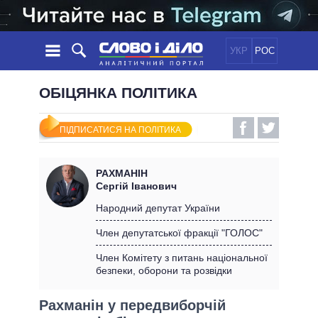
УКР
РОС
НОВИНИ
ОБІЦЯНКА ПОЛІТИКА
ОБIЦЯНКИ
СТРІЧКА
ПОЛІТИКА
ПІДПИСАТИСЯ НА ПОЛІТИКА
ПОДІЇ
ЕКОНОМІКА
ПОЛIТИКИ
СТАТТІ
СУСПІЛЬСТВО
РАХМАНІН
ІНФОГРАФІКА
ДУМКИ
СВІТ
УСІ ПОЛІТИКИ
Сергій Іванович
ОГЛЯДИ
ПРЕЗИДЕНТ І ОФІС
Народний депутат України
ВІДЕО
ДАЙДЖЕСТИ
ВЕРХОВНА РАДА
Член депутатської фракції "ГОЛОС"
ПІДТРИМАТИ
КАБІНЕТ МІНІСТРІВ
Член Комітету з питань національної
ГОЛОВИ ОБЛАДМІНІСТРАЦІЙ
безпеки, оборони та розвідки
ПОРІВНЯННЯ ПОЛІТИКІВ
МЕРИ МІСТ
Рахманін у передвиборчій
ВСІ ПЕРСОНИ