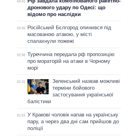
Рф завдала комбінованого ракетно-
04:41
дронового удару по Одесі: що
відомо про наслідки
Російський Бєлгород опинився під
03:56
масованою атакою, у місті
спалахнули пожежі
Туреччина передала рф пропозицію
02:58
про мораторій на атаки в Чорному
морі
Зеленський назвав можливі
02:31
терміни бойового
застосування української
балістики
У Кракові чоловік напав на українську
01:53
пару, а через два дні сам прийшов до
поліції