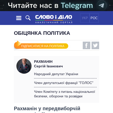
УКР
РОС
НОВИНИ
ОБІЦЯНКА ПОЛІТИКА
ОБIЦЯНКИ
СТРІЧКА
ПОЛІТИКА
ПІДПИСАТИСЯ НА ПОЛІТИКА
ПОДІЇ
ЕКОНОМІКА
ПОЛIТИКИ
СТАТТІ
СУСПІЛЬСТВО
РАХМАНІН
ІНФОГРАФІКА
ДУМКИ
СВІТ
УСІ ПОЛІТИКИ
Сергій Іванович
ОГЛЯДИ
ПРЕЗИДЕНТ І ОФІС
Народний депутат України
ВІДЕО
ДАЙДЖЕСТИ
ВЕРХОВНА РАДА
Член депутатської фракції "ГОЛОС"
ПІДТРИМАТИ
КАБІНЕТ МІНІСТРІВ
Член Комітету з питань національної
ГОЛОВИ ОБЛАДМІНІСТРАЦІЙ
безпеки, оборони та розвідки
ПОРІВНЯННЯ ПОЛІТИКІВ
МЕРИ МІСТ
Рахманін у передвиборчій
ВСІ ПЕРСОНИ