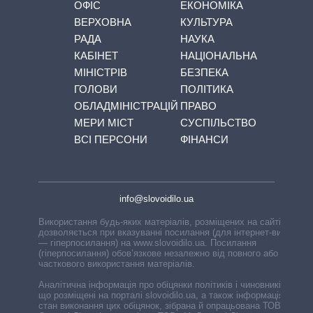
ОФІС
ЕКОНОМІКА
ВЕРХОВНА
КУЛЬТУРА
РАДА
НАУКА
КАБІНЕТ
НАЦІОНАЛЬНА
МІНІСТРІВ
БЕЗПЕКА
ГОЛОВИ
ПОЛІТИКА
ОБЛАДМІНІСТРАЦІЙ
ПРАВО
МЕРИ МІСТ
СУСПІЛЬСТВО
ВСІ ПЕРСОНИ
ФІНАНСИ
info@slovoidilo.ua
Використання будь-яких матеріалів, розміщених на сайті,
дозволяється при вказуванні посилання (для інтернет-видань
— гіперпосилання) на www.slovoidilo.ua. Посилання
(гіперпосилання) обов’язкове незалежно від повного або
часткового використання матеріалів.
Аналітична інформація про обіцянки політиків і чиновників,
що розміщені на порталі slovoidilo.ua, а також інформація про
стан виконання цих обіцянок, зібрана й опрацьована ТОВ «ІА