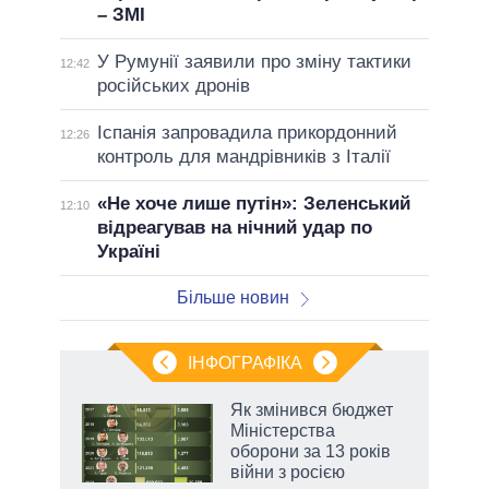
– ЗМІ
У Румунії заявили про зміну тактики
12:42
російських дронів
Іспанія запровадила прикордонний
12:26
контроль для мандрівників з Італії
«Не хоче лише путін»: Зеленський
12:10
відреагував на нічний удар по
Україні
Більше новин
ІНФОГРАФІКА
Як змінився бюджет
раїні
Міністерства
ої
оборони за 13 років
війни з росією