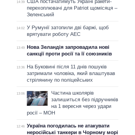
США постачатимуть Україні ракети-
14:39
перехоплювачі для Patriot щомісяця –
Зеленський
У Румунії затопили дві баржі, щоб
14:02
врятувати роботу АЕС
Нова Зеландія запровадила нові
13:49
санкції проти росії та її союзників
На Буковині після 11 днів пошуків
13:36
затримали чоловіка, який влаштував
стрілянину по поліцейських
Частина школярів
13:06
залишиться без підручників
на 1 вересня через удари
росії – МОН
Україна погодилась не атакувати
12:46
неросійські танкери в Чорному морі