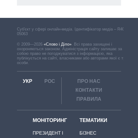
Cуб'єкт у сфері онлайн-медіа. Ідентифікатор медіа – R40-
05063
© 2009—2026
«Слово і Діло»
.
Всі права захищені і
охороняються законом. Адміністрація сайту залишає за
собою право не погоджуватися з інформацією, яка
публікується на сайті, власниками або авторами якої є треті
особи.
УКР
РОС
ПРО НАС
КОНТАКТИ
ПРАВИЛА
МОНІТОРИНГ
ТЕМАТИКИ
ПРЕЗИДЕНТ І
БІЗНЕС