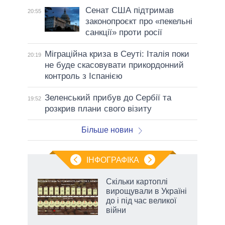
Сенат США підтримав
20:55
законопроєкт про «пекельні
санкції» проти росії
Міграційна криза в Сеуті: Італія поки
20:19
не буде скасовувати прикордонний
контроль з Іспанією
Зеленський прибув до Сербії та
19:52
розкрив плани свого візиту
Більше новин
ІНФОГРАФІКА
 як
Скільки картоплі
и за
вирощували в Україні
до і під час великої
2027-
війни