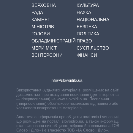
ВЕРХОВНА
КУЛЬТУРА
РАДА
НАУКА
КАБІНЕТ
НАЦІОНАЛЬНА
МІНІСТРІВ
БЕЗПЕКА
ГОЛОВИ
ПОЛІТИКА
ОБЛАДМІНІСТРАЦІЙ
ПРАВО
МЕРИ МІСТ
СУСПІЛЬСТВО
ВСІ ПЕРСОНИ
ФІНАНСИ
info@slovoidilo.ua
Використання будь-яких матеріалів, розміщених на сайті,
дозволяється при вказуванні посилання (для інтернет-видань
— гіперпосилання) на www.slovoidilo.ua. Посилання
(гіперпосилання) обов’язкове незалежно від повного або
часткового використання матеріалів.
Аналітична інформація про обіцянки політиків і чиновників,
що розміщені на порталі slovoidilo.ua, а також інформація про
стан виконання цих обіцянок, зібрана й опрацьована ТОВ «ІА
Слово і Діло» і є власністю ТОВ «ІА Слово і Діло».