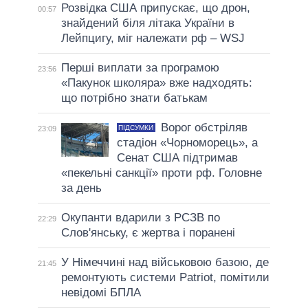
Розвідка США припускає, що дрон,
00:57
знайдений біля літака України в
Лейпцигу, міг належати рф – WSJ
Перші виплати за програмою
23:56
«Пакунок школяра» вже надходять:
що потрібно знати батькам
Ворог обстріляв
ПІДСУМКИ
23:09
стадіон «Чорноморець», а
Сенат США підтримав
«пекельні санкції» проти рф. Головне
за день
Окупанти вдарили з РСЗВ по
22:29
Слов'янську, є жертва і поранені
У Німеччині над військовою базою, де
21:45
ремонтують системи Patriot, помітили
невідомі БПЛА