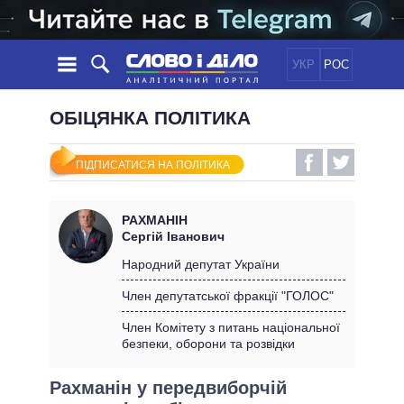
УКР
РОС
НОВИНИ
ОБІЦЯНКА ПОЛІТИКА
ОБIЦЯНКИ
СТРІЧКА
ПОЛІТИКА
ПІДПИСАТИСЯ НА ПОЛІТИКА
ПОДІЇ
ЕКОНОМІКА
ПОЛIТИКИ
СТАТТІ
СУСПІЛЬСТВО
РАХМАНІН
ІНФОГРАФІКА
ДУМКИ
СВІТ
УСІ ПОЛІТИКИ
Сергій Іванович
ОГЛЯДИ
ПРЕЗИДЕНТ І ОФІС
Народний депутат України
ВІДЕО
ДАЙДЖЕСТИ
ВЕРХОВНА РАДА
Член депутатської фракції "ГОЛОС"
ПІДТРИМАТИ
КАБІНЕТ МІНІСТРІВ
Член Комітету з питань національної
ГОЛОВИ ОБЛАДМІНІСТРАЦІЙ
безпеки, оборони та розвідки
ПОРІВНЯННЯ ПОЛІТИКІВ
МЕРИ МІСТ
Рахманін у передвиборчій
ВСІ ПЕРСОНИ