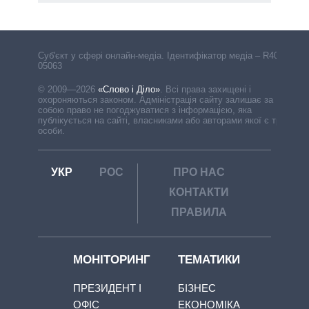
Cуб'єкт у сфері онлайн-медіа. Ідентифікатор медіа – R40-
05063
© 2009—2026
«Слово і Діло»
.
Всі права захищені і
охороняються законом. Адміністрація сайту залишає за
собою право не погоджуватися з інформацією, яка
публікується на сайті, власниками або авторами якої є треті
особи.
УКР
РОС
ПРО НАС
КОНТАКТИ
ПРАВИЛА
МОНІТОРИНГ
ТЕМАТИКИ
ПРЕЗИДЕНТ І
БІЗНЕС
ОФІС
ЕКОНОМІКА