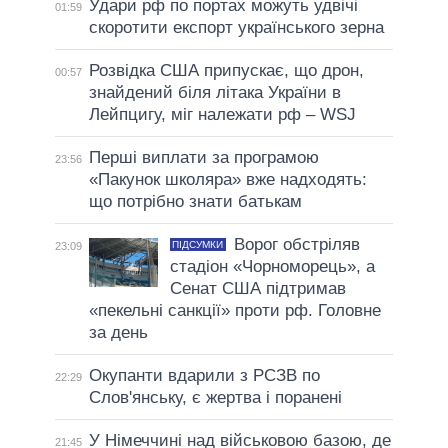
Удари рф по портах можуть удвічі
01:59
скоротити експорт українського зерна
Розвідка США припускає, що дрон,
00:57
знайдений біля літака України в
Лейпцигу, міг належати рф – WSJ
Перші виплати за програмою
23:56
«Пакунок школяра» вже надходять:
що потрібно знати батькам
Ворог обстріляв
ПІДСУМКИ
23:09
стадіон «Чорноморець», а
Сенат США підтримав
«пекельні санкції» проти рф. Головне
за день
Окупанти вдарили з РСЗВ по
22:29
Слов'янську, є жертва і поранені
У Німеччині над військовою базою, де
21:45