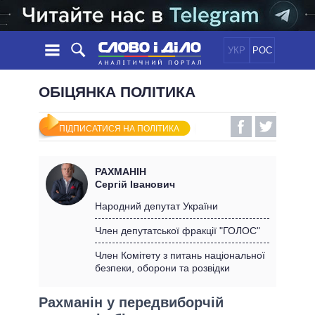
УКР
РОС
НОВИНИ
ОБІЦЯНКА ПОЛІТИКА
ОБIЦЯНКИ
СТРІЧКА
ПОЛІТИКА
ПІДПИСАТИСЯ НА ПОЛІТИКА
ПОДІЇ
ЕКОНОМІКА
ПОЛIТИКИ
СТАТТІ
СУСПІЛЬСТВО
РАХМАНІН
ІНФОГРАФІКА
ДУМКИ
СВІТ
УСІ ПОЛІТИКИ
Сергій Іванович
ОГЛЯДИ
ПРЕЗИДЕНТ І ОФІС
Народний депутат України
ВІДЕО
ДАЙДЖЕСТИ
ВЕРХОВНА РАДА
Член депутатської фракції "ГОЛОС"
ПІДТРИМАТИ
КАБІНЕТ МІНІСТРІВ
Член Комітету з питань національної
ГОЛОВИ ОБЛАДМІНІСТРАЦІЙ
безпеки, оборони та розвідки
ПОРІВНЯННЯ ПОЛІТИКІВ
МЕРИ МІСТ
Рахманін у передвиборчій
ВСІ ПЕРСОНИ