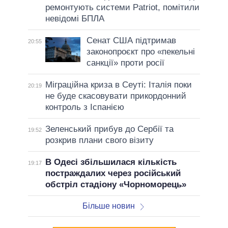
ремонтують системи Patriot, помітили
невідомі БПЛА
Сенат США підтримав
20:55
законопроєкт про «пекельні
санкції» проти росії
Міграційна криза в Сеуті: Італія поки
20:19
не буде скасовувати прикордонний
контроль з Іспанією
Зеленський прибув до Сербії та
19:52
розкрив плани свого візиту
В Одесі збільшилася кількість
19:17
постраждалих через російський
обстріл стадіону «Чорноморець»
Більше новин