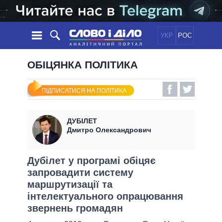
УКР
РОС
НОВИНИ
ОБІЦЯНКА ПОЛІТИКА
ОБIЦЯНКИ
СТРІЧКА
ПОЛІТИКА
ПІДПИСАТИСЯ НА ПОЛІТИКА
ПОДІЇ
ЕКОНОМІКА
ПОЛIТИКИ
СТАТТІ
СУСПІЛЬСТВО
ДУБІЛЕТ
ІНФОГРАФІКА
ДУМКИ
СВІТ
УСІ ПОЛІТИКИ
Дмитро Олександрович
ОГЛЯДИ
ПРЕЗИДЕНТ І ОФІС
ВІДЕО
ДАЙДЖЕСТИ
ВЕРХОВНА РАДА
Дубілет у програмі обіцяє
ПІДТРИМАТИ
запровадити систему
КАБІНЕТ МІНІСТРІВ
маршрутизації та
ГОЛОВИ ОБЛАДМІНІСТРАЦІЙ
ПОРІВНЯННЯ ПОЛІТИКІВ
інтелектуального опрацювання
МЕРИ МІСТ
звернень громадян
ВСІ ПЕРСОНИ