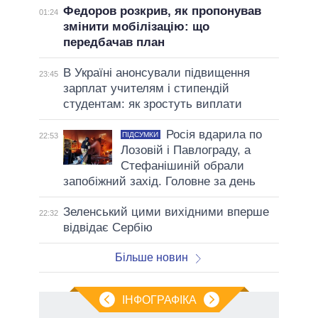
Федоров розкрив, як пропонував
01:24
змінити мобілізацію: що
передбачав план
В Україні анонсували підвищення
23:45
зарплат учителям і стипендій
студентам: як зростуть виплати
Росія вдарила по
ПІДСУМКИ
22:53
Лозовій і Павлограду, а
Стефанішиній обрали
запобіжний захід. Головне за день
Зеленський цими вихідними вперше
22:32
відвідає Сербію
Більше новин
ІНФОГРАФІКА