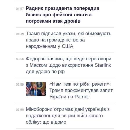
Радник президента попередив
04:57
бізнес про фейкові листи з
погрозами атак дронів
Трамп підписав укази, які обмежують
04:39
право на громадянство за
народженням у США
Федоров заявив, що веде переговори
03:56
з Маском щодо використання Starlink
для ударів по рф
«Нам теж потрібні ракети»:
02:59
Трамп прокоментував запит
України на Patriot
Міноборони отримає дані українців з
01:59
податкової для звірки військового
обліку: що відомо