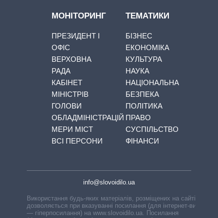
МОНІТОРИНГ
ТЕМАТИКИ
ПРЕЗИДЕНТ І
БІЗНЕС
ОФІС
ЕКОНОМІКА
ВЕРХОВНА
КУЛЬТУРА
РАДА
НАУКА
КАБІНЕТ
НАЦІОНАЛЬНА
МІНІСТРІВ
БЕЗПЕКА
ГОЛОВИ
ПОЛІТИКА
ОБЛАДМІНІСТРАЦІЙ
ПРАВО
МЕРИ МІСТ
СУСПІЛЬСТВО
ВСІ ПЕРСОНИ
ФІНАНСИ
info@slovoidilo.ua
Використання будь-яких матеріалів, розміщених на сайті,
дозволяється при вказуванні посилання (для інтернет-видань
— гіперпосилання) на www.slovoidilo.ua. Посилання