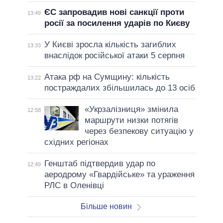
ЄС запровадив нові санкції проти
13:49
росії за посилення ударів по Києву
У Києві зросла кількість загиблих
13:33
внаслідок російської атаки 5 серпня
Атака рф на Сумщину: кількість
13:22
постраждалих збільшилась до 13 осіб
«Укрзалізниця» змінила
12:58
маршрути низки потягів
через безпекову ситуацію у
східних регіонах
Генштаб підтвердив удар по
12:49
аеродрому «Гвардійське» та ураження
РЛС в Оленівці
Більше новин