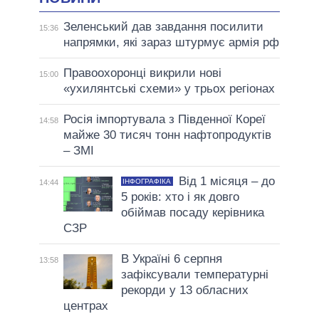
Зеленський дав завдання посилити
15:36
напрямки, які зараз штурмує армія рф
Правоохоронці викрили нові
15:00
«ухилянтські схеми» у трьох регіонах
Росія імпортувала з Південної Кореї
14:58
майже 30 тисяч тонн нафтопродуктів
– ЗМІ
Від 1 місяця – до
ІНФОГРАФІКА
14:44
5 років: хто і як довго
обіймав посаду керівника
СЗР
В Україні 6 серпня
13:58
зафіксували температурні
рекорди у 13 обласних
центрах