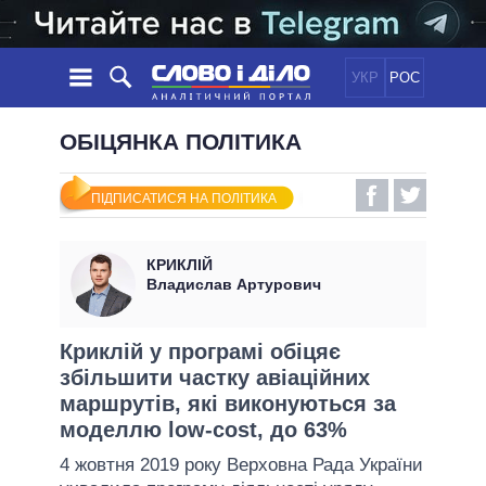
УКР
РОС
НОВИНИ
ОБІЦЯНКА ПОЛІТИКА
ОБIЦЯНКИ
СТРІЧКА
ПОЛІТИКА
ПІДПИСАТИСЯ НА ПОЛІТИКА
ПОДІЇ
ЕКОНОМІКА
ПОЛIТИКИ
СТАТТІ
СУСПІЛЬСТВО
КРИКЛІЙ
ІНФОГРАФІКА
ДУМКИ
СВІТ
УСІ ПОЛІТИКИ
Владислав Артурович
ОГЛЯДИ
ПРЕЗИДЕНТ І ОФІС
ВІДЕО
ДАЙДЖЕСТИ
ВЕРХОВНА РАДА
Криклій у програмі обіцяє
ПІДТРИМАТИ
збільшити частку авіаційних
КАБІНЕТ МІНІСТРІВ
маршрутів, які виконуються за
ГОЛОВИ ОБЛАДМІНІСТРАЦІЙ
ПОРІВНЯННЯ ПОЛІТИКІВ
моделлю low-cost, до 63%
МЕРИ МІСТ
4 жовтня 2019 року Верховна Рада України
ВСІ ПЕРСОНИ